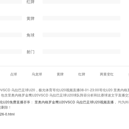
红牌
黄牌
角球
射门
点球
乌龙球
黄牌
红牌
两黄变红
CD 乌拉巴足球U20，极光体育哥伦U20视频直播08-01-23:00哥伦U20 里奥内格
看，包含里奥内格罗金鹰U20VSCD 乌拉巴足球U20球队阵容分析和比赛球迷文字直播
伦U20免费直播
赛事：
里奥内格罗金鹰U20VSCD 乌拉巴足球U20视频直播
， 均为
们删除！
26-0.html