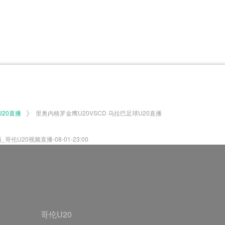
体育百科
CCTV5
体育直播
洲预选
世界杯
欧洲预选
日职联
甲
美洲杯
韩K联
NBA
超
中超
墨西联
欧国联
》
U20直播
里奥内格罗金鹰U20VSCD 乌拉巴足球U20直播
伦U20视频直播-08-01-23:00
哥伦U20