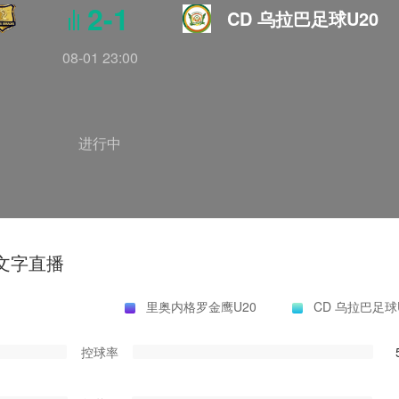
2-1
CD 乌拉巴足球U20
08-01 23:00
进行中
文字直播
里奥内格罗金鹰U20
CD 乌拉巴足球
控球率