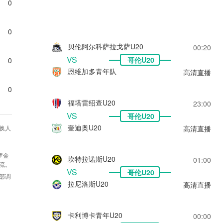
0
0
贝伦阿尔科萨拉戈萨U20
00:20
VS
哥伦U20
0
恩维加多青年队
高清直播
0
福塔雷绍查U20
23:00
VS
哥伦U20
奎迪奥U20
高清直播
换人
罗金
坎特拉诺斯U20
01:00
交流。
VS
哥伦U20
外部调
拉尼洛斯U20
高清直播
卡利博卡青年U20
00:00