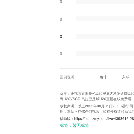
0
0
0
0
图例说明
角球
入球
备注：正视频直播哥伦U20里奥内格罗金鹰U20VS
鹰U20VSCD 乌拉巴足球U20直播在线免费
版权声明：以上2025年08月01日23:00进行
哥
用，本站不存储任何视频，如有侵权请联系我
移动版：
https://m.hszmy.com/live/4393616-28
标签：
暂无标签