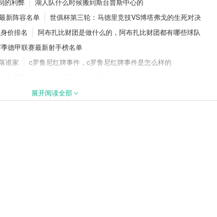
赛制的利弊
湖人队什么时候搬到斯台普斯中心的
卡雷查斯
米最新阵容名单
世俱杯第三轮：马德里竞技VS博塔弗戈的生死对决
员身价排名
阿布扎比财团是做什么的，阿布扎比财团都有哪些球队
23赛季德甲联赛最新射手榜名单
签下阿拉吉·班
2026/27五大联赛开赛时间汇总！新
赛程官宣
花落谁家
c罗鲁尼红牌事件，c罗鲁尼红牌事件是怎么样的
2年转会窗口：对特纳、卡瓦略、卢卡库、鲁迪格的转会评分
甲夏季转会汇总，意甲转会最新消息
展开阅读全部
富勒姆最新阵容名单
德甲什么时候开始
球历史最昂贵的后卫排行榜
cba多少支球队进季后赛
皇马时期球员阵容
2022/23赛季欧冠联赛小组评估——G组
—乌拉圭
哈登规则王，哈登规则具体是什么
比赛的球员
曼城为什么拿不到欧冠，曼城进过欧冠决赛吗
，阿莫林第一场曼联比赛什么时候？
别克斯坦、韩国晋级
022-23赛季法甲升班马球队
阿根廷国家队最新45人预选名单一览