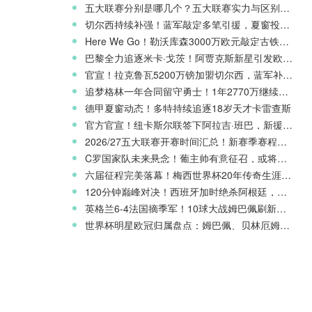
五大联赛分别是哪几个？五大联赛实力与区别科普
切尔西持续补强！蓝军敲定多笔引援，夏窗投入稳居英超前列
Here We Go！勒沃库森3000万欧元敲定古铁雷斯，寻找格里马尔多继任者
巴黎全力追逐米卡·戈茨！阿贾克斯新星引发欧冠豪门争夺
官宣！拉克鲁瓦5200万镑加盟切尔西，蓝军补强后防线
追梦格林一年合同留守勇士！1年2770万继续搭档库里
德甲夏窗动态！多特持续追逐18岁天才卡雷查斯
官方官宣！纽卡斯尔联签下阿拉吉·班巴，新援身披8号战袍
2026/27五大联赛开赛时间汇总！新赛季赛程官宣
C罗国家队未来悬念！葡主帅有意征召，或将出战欧国联
六届征程完美落幕！梅西世界杯20年传奇生涯完整回顾
120分钟巅峰对决！西班牙加时绝杀阿根廷，斩获2026世界杯冠军
英格兰6-4法国摘季军！10球大战姆巴佩刷新世界杯纪录
世界杯明星欧冠归属盘点：姆巴佩、贝林厄姆新赛季欧战前景