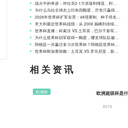
战火中的奇迹：伊拉克2-1力克玻利维亚，时隔40年重返世界杯舞台
为什么乌拉圭球衣上印有四颗星，尽管只赢得两次世界杯冠军？
2026年世界杯扩军全景：48强赛制、种子排名与淘汰赛新规则
意大利最近世界杯战绩：从 2006 巅峰到连续三届无缘正赛的沉沦
世界杯直播：科索沃 VS 土耳其，巴尔干新军迎战星月军团
赛季
为什么世界杯冠军获得一颗星，哪支球队队徽上星星最多？
阿根廷一共赢过多少次世界杯？阿根廷世界杯历史战绩一览
世界杯附加赛前瞻：土耳其 VS 罗马尼亚，新月之星主场冲击世界杯
相关资讯
欧洲杯
8379