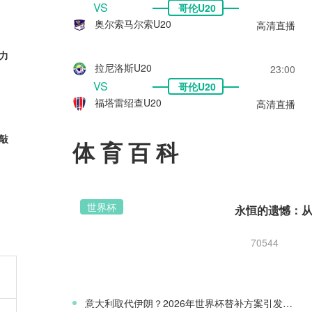
VS
哥伦U20
奥尔索马尔索U20
高清直播
力
拉尼洛斯U20
23:00
VS
哥伦U20
福塔雷绍查U20
高清直播
元敲
体育百科
世界杯
西，
70544
意大利取代伊朗？2026年世界杯替补方案引发争议
天才