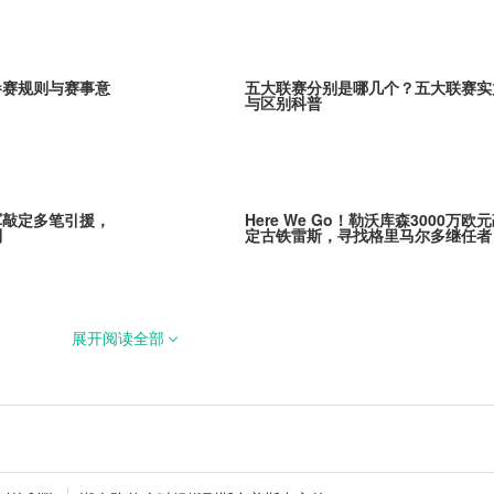
参赛规则与赛事意
五大联赛分别是哪几个？五大联赛实
与区别科普
军敲定多笔引援，
Here We Go！勒沃库森3000万欧
列
定古铁雷斯，寻找格里马尔多继任者
展开阅读全部
茨！阿贾克斯新星
官宣！拉克鲁瓦5200万镑加盟切尔
蓝军补强后防线
士！1年2770万
德甲夏窗动态！多特持续追逐18岁