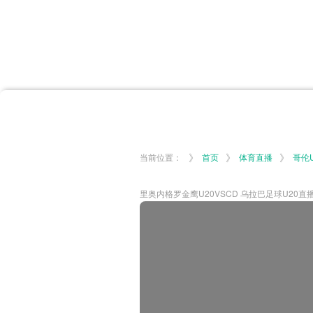
首页
体育资讯
所有联赛
大洋预选
非洲预选
亚
英超
德甲
西甲
法
挪超
俄超
欧冠
澳
》
》
》
当前位置：
首页
体育直播
哥伦
里奥内格罗金鹰U20VSCD 乌拉巴足球U20直播_哥