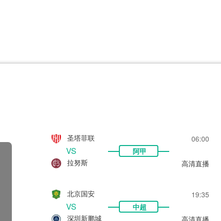
CBA
日职乙
意甲
欧联杯
巴西甲
瑞典超
非洲杯
阿甲
欧洲杯
圣塔菲联
06:00
VS
阿甲
拉努斯
高清直播
北京国安
19:35
VS
中超
深圳新鹏城
高清直播