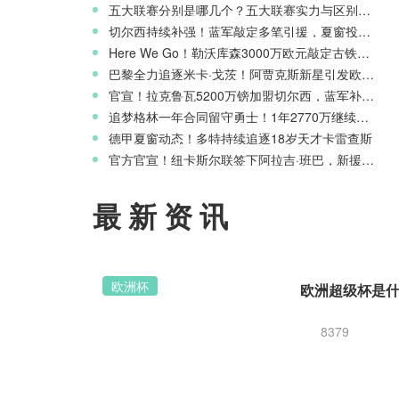
五大联赛分别是哪几个？五大联赛实力与区别科普
切尔西持续补强！蓝军敲定多笔引援，夏窗投入稳居英超前列
Here We Go！勒沃库森3000万欧元敲定古铁雷斯，寻找格里马尔多继任者
巴黎全力追逐米卡·戈茨！阿贾克斯新星引发欧冠豪门争夺
官宣！拉克鲁瓦5200万镑加盟切尔西，蓝军补强后防线
追梦格林一年合同留守勇士！1年2770万继续搭档库里
德甲夏窗动态！多特持续追逐18岁天才卡雷查斯
官方官宣！纽卡斯尔联签下阿拉吉·班巴，新援身披8号战袍
最新资讯
欧洲杯
8379