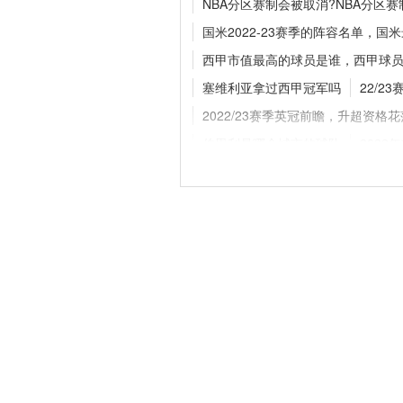
NBA分区赛制会被取消?NBA分区
继续搭档库里
国米2022-23赛季的阵容名单，国
西甲市值最高的球员是谁，西甲球
塞维利亚拿过西甲冠军吗
22/
官方官宣！纽卡斯尔联
巴，新援身披8号战袍
2022/23赛季英冠前瞻，升超资格
伯恩利是哪个城市的球队
202
西甲在哪里看直播
2022年意
富勒姆2022-23赛季的阵容名单，
足球历史上最昂贵的后卫是谁，足
穆里尼奥皇马主力阵容，穆里尼奥
2022年卡塔尔世界杯32强巡礼之—
2022-23赛季再次回归英超俱乐部
cba几犯罚球
阿莫林与曼联合同
2026世界杯逐梦北美：伊朗、乌兹
2022-23赛季3支法甲球队晋级，2