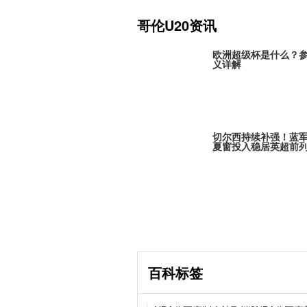
哥伦U20资讯
欧洲超级杯是什么？
义详解
切尔西持续补强！蓝
夏窗投入稳居英超前
巴黎全力追逐米卡·戈
引发欧冠豪门争夺
百科标签
追梦格林一年合同留守勇