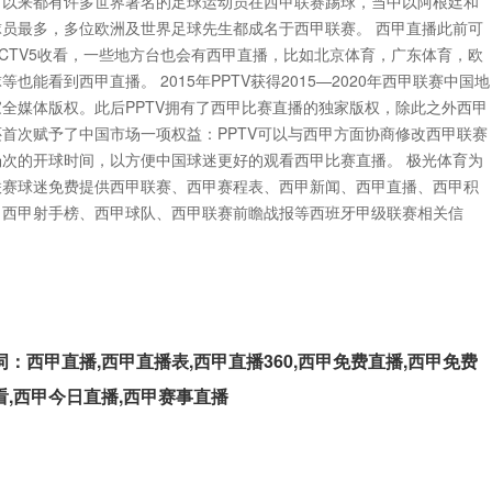
向以来都有许多世界著名的足球运动员在西甲联赛踢球，当中以阿根廷和
球员最多，多位欧洲及世界足球先生都成名于西甲联赛。 西甲直播此前可
CCTV5收看，一些地方台也会有西甲直播，比如北京体育，广东体育，欧
等也能看到西甲直播。 2015年PPTV获得2015—2020年西甲联赛中国地
家全媒体版权。此后PPTV拥有了西甲比赛直播的独家版权，除此之外西甲
还首次赋予了中国市场一项权益：PPTV可以与西甲方面协商修改西甲联赛
场次的开球时间，以方便中国球迷更好的观看西甲比赛直播。 极光体育为
联赛球迷免费提供西甲联赛、西甲赛程表、西甲新闻、西甲直播、西甲积
、西甲射手榜、西甲球队、西甲联赛前瞻战报等西班牙甲级联赛相关信
词：西甲直播,西甲直播表,西甲直播360,西甲免费直播,西甲免费
看,西甲今日直播,西甲赛事直播