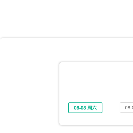
首页
体育资讯
所有联赛
大洋预选
非洲预选
亚
英超
德甲
西甲
法
挪超
俄超
欧冠
澳
08
08-08 周六
全部