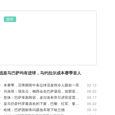
西甲
战皇马巴萨均有进球，马约拉尔成本赛季首人
本赛季，贝蒂斯阵中多位球员发挥令人眼前一亮
02-12
马洛塔：现实点，梅西会在巴萨退役，加盟是在做梦
08-02
世体：巴萨革新阵容，皮尔洛有意引进苏亚雷斯和阿尔巴
08-17
皇马仍是约罗最喜欢的下家，巴黎、红军、曼联不会放弃
06-22
哈维：巴萨因财务问题放弃签下哈兰德
05-10