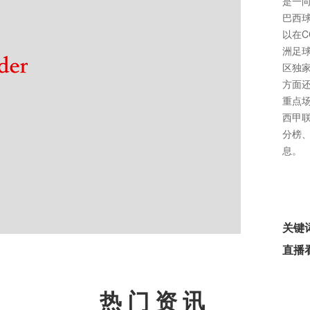
是一
巴西
以在
洲足球
区独
方面
重点
西甲
分榜
息。
关键
直播
热门资讯