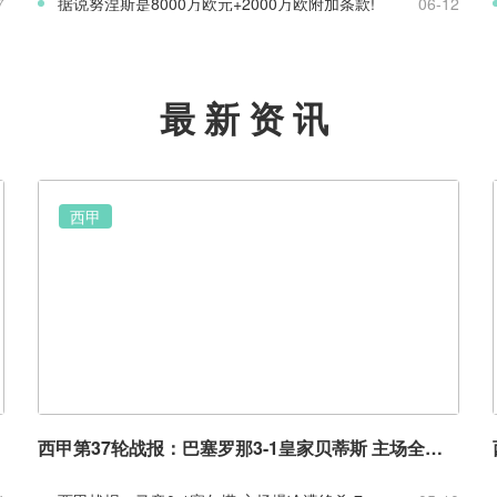
7
据说努涅斯是8000万欧元+2000万欧附加条款!
06-12
最新资讯
西甲
西甲第37轮战报：巴塞罗那3-1皇家贝蒂斯 主场全胜收官