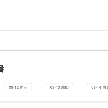
CBA
日职乙
意甲
欧联杯
巴西甲
瑞典超
非洲杯
阿甲
欧洲杯
播
08-12 周三
08-13 周四
08-14 周