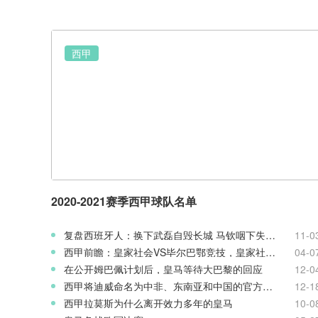
西甲
2020-2021赛季西甲球队名单
复盘西班牙人：换下武磊自毁长城 马钦咽下失利苦果
11-0
西甲前瞻：皇家社会VS毕尔巴鄂竞技，皇家社会主场或为欧战资格而拼
04-0
在公开姆巴佩计划后，皇马等待大巴黎的回应
12-0
西甲将迪威命名为中非、东南亚和中国的官方加密钱包
12-1
西甲拉莫斯为什么离开效力多年的皇马
10-0