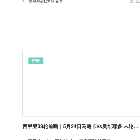
皇马备战欧冠决赛
05-2
西甲
西甲第38轮前瞻｜5月24日马略卡vs奥维耶多 末轮保级生死对决