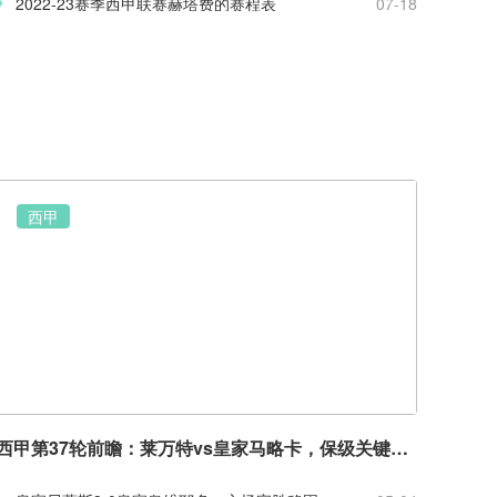
2022-23赛季西甲联赛赫塔费的赛程表
07-18
西甲
西甲第37轮前瞻：莱万特vs皇家马略卡，保级关键六分战一触即发