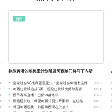
西甲
执教黄潜的埃梅里计划引进阿森纳门将马丁内斯
3
皇家社会VS比利亚雷亚尔：皇家社会剑指七连胜
11-29
7
梅西任意球追赶C罗，现役任意球大师却寥寥无几
05-10
4
西甲赛事直播：巴萨vs赫塔菲
01-23
8
阿根廷总统：希望梅西想贝尔萨那样，在纽维尔老男孩结束职业生涯
08-30
8
韩国梅西现状，韩国梅西现在怎么了
05-20