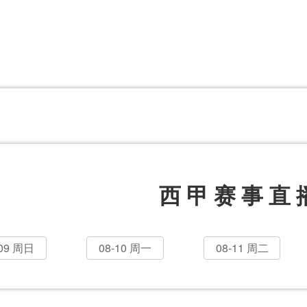
体育百科
CCTV5
体育直播
洲预选
世界杯
欧洲预选
日职联
甲
美洲杯
韩K联
NBA
超
中超
墨西联
欧国联
西甲赛事直
-09 周日
08-10 周一
08-11 周二