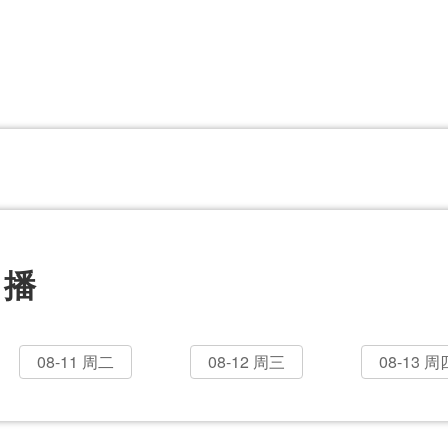
CBA
日职乙
意甲
欧联杯
巴西甲
瑞典超
非洲杯
阿甲
欧洲杯
直播
08-11 周二
08-12 周三
08-13 周