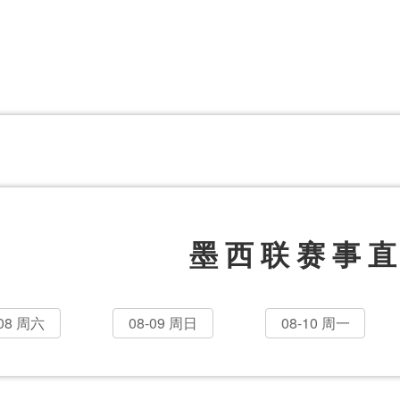
体育百科
CCTV5
体育直播
洲预选
世界杯
欧洲预选
日职联
甲
美洲杯
韩K联
NBA
超
中超
墨西联
欧国联
墨西联赛事
-08 周六
08-09 周日
08-10 周一