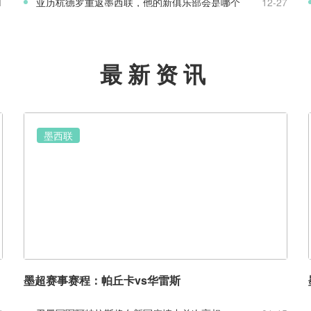
1
亚历杭德罗重返墨西联，他的新俱乐部会是哪个
12-27
最新资讯
墨西联
墨超赛事赛程：帕丘卡vs华雷斯