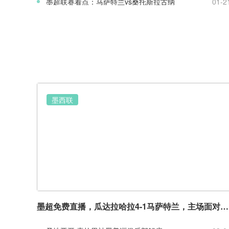
墨超联赛看点：马萨特兰vs桑托斯拉古纳
01-2
墨西联
墨超免费直播，瓜达拉哈拉4-1马萨特兰，主场面对弱旅有很足的战斗力