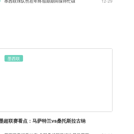
墨西联球队也在年终假期期间保持忙碌
12-29
墨西联
墨超联赛看点：马萨特兰vs桑托斯拉古纳