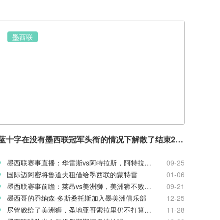
墨西联
蓝十字在没有墨西联冠军头衔的情况下解散了结束23年干旱的球队
墨西联赛事直播：华雷斯vs阿特拉斯，阿特拉斯战斗力不佳
09-25
国际迈阿密将鲁道夫租借给墨西联的蒙特雷
01-06
墨西联赛事前瞻：莱昂vs美洲狮，美洲狮不败金身要破灭了吗？
09-21
墨西哥的乔纳森·多斯桑托斯加入墨美洲俱乐部
12-25
尽管败给了美洲狮，圣地亚哥索拉里仍不打算辞职
11-28