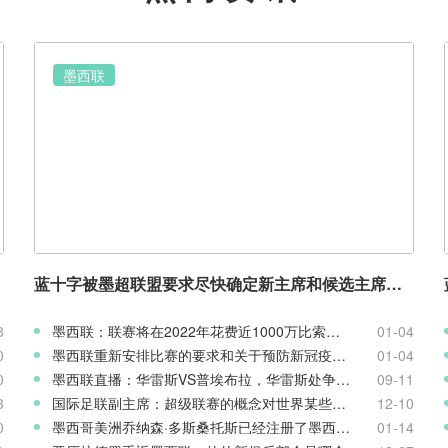
墨西联
蓝十字被墨超联盟要求尽快确定新主席和候选主席，完成注册程序。
8
墨西联：联赛将在2022年花费近1000万比索进行核酸检测
01-04
0
墨西联重新安排比赛的要求和关于预防新冠疫情的指导方针
01-04
0
墨西联直播：华雷斯VS普埃布拉，华雷斯处争冠附加赛行列
09-11
3
国际足联副主席：超级联赛的概念对世界某些地区来说是一个好主意
12-10
0
墨西哥美洲乔纳森·多斯桑托斯已经注册了墨西联联赛
01-14