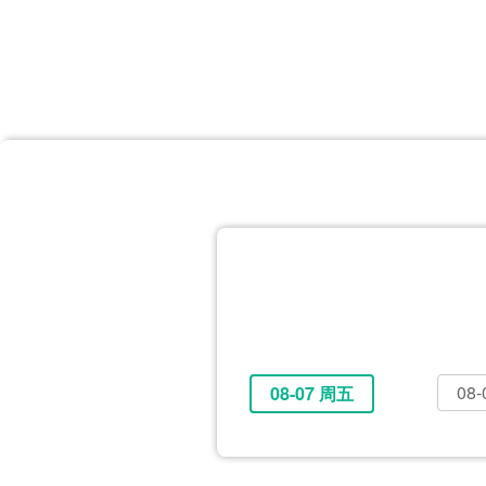
首页
体育资讯
所有联赛
大洋预选
非洲预选
亚
英超
德甲
西甲
法
挪超
俄超
欧冠
澳
08
08-07 周五
全部