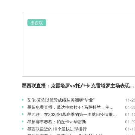
墨西联
墨西联直播：克雷塔罗vs托卢卡 克雷塔罗主场表现抢眼
艾伦·莫佐以优异成绩从美洲狮“毕业”
11-2
墨超免费直播，瓜达拉哈拉4-1马萨特兰，主场面对弱旅有很足的战斗力
04-3
墨西联：在2022闭幕赛季的第一周就因疫情推迟了七场比赛
01-1
墨超赛事赛程：帕丘卡vs华雷斯
01-2
墨西联最近的10个最快进球排行
01-1