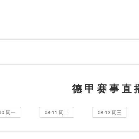
体育百科
CCTV5
体育直播
洲预选
世界杯
欧洲预选
日职联
甲
美洲杯
韩K联
NBA
超
中超
墨西联
欧国联
德甲赛事直
-10 周一
08-11 周二
08-12 周三