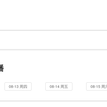
CBA
日职乙
意甲
欧联杯
巴西甲
瑞典超
非洲杯
阿甲
欧洲杯
播
08-13 周四
08-14 周五
08-15 周