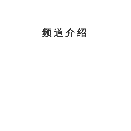
频道介绍
德甲
德国足
事，于
之一，
德甲足