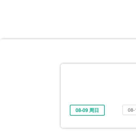
首页
体育资讯
所有联赛
大洋预选
非洲预选
亚
英超
德甲
西甲
法
挪超
俄超
欧冠
澳
08
08-09 周日
全部