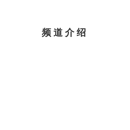
频道介绍
欧洲
欧洲足球
“欧
国家级
赛事创