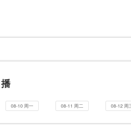
CBA
日职乙
意甲
欧联杯
巴西甲
瑞典超
非洲杯
阿甲
欧洲杯
直播
08-10 周一
08-11 周二
08-12 周