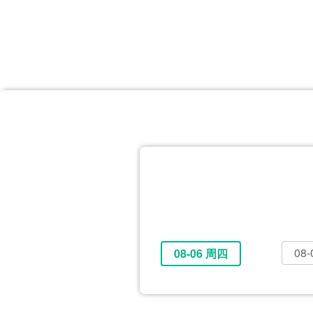
首页
体育资讯
所有联赛
大洋预选
非洲预选
亚
英超
德甲
西甲
法
挪超
俄超
欧冠
澳
08
08-06 周四
全部