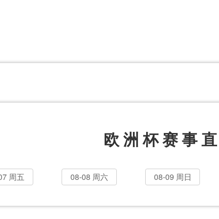
体育百科
CCTV5
体育直播
洲预选
世界杯
欧洲预选
日职联
甲
美洲杯
韩K联
NBA
超
中超
墨西联
欧国联
欧洲杯赛事
-07 周五
08-08 周六
08-09 周日