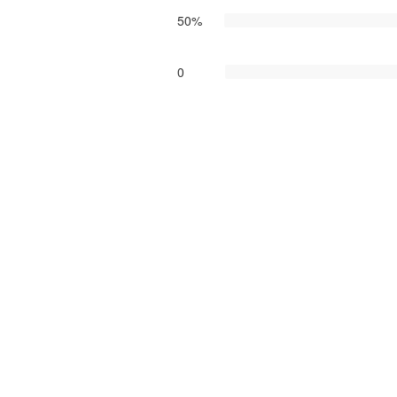
50%
0
0
0
0
图例说明
角球
入球
备注：正视频直播中 U17上海海港U17VS浙江俱乐
U17直播在线免费看，包含上海海港U17VS
版权声明：以上2025年08月01日16:00进行
中
存储任何视频，如有侵权请联系我们删除！