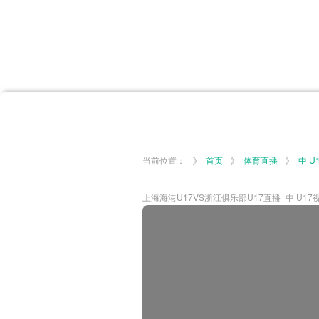
首页
体育资讯
所有联赛
大洋预选
非洲预选
亚
英超
德甲
西甲
法
挪超
俄超
欧冠
澳
》
》
》
当前位置：
首页
体育直播
中 U
上海海港U17VS浙江俱乐部U17直播_中 U17视频直