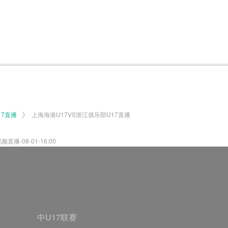
体育百科
CCTV5
体育直播
洲预选
世界杯
欧洲预选
日职联
甲
美洲杯
韩K联
NBA
超
中超
墨西联
欧国联
》
17直播
上海海港U17VS浙江俱乐部U17直播
播-08-01-16:00
中U17联赛