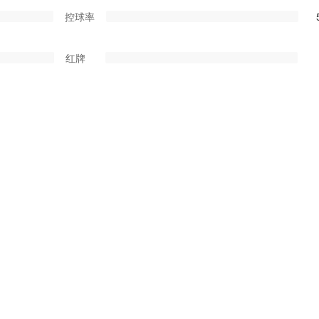
控球率
红牌
黄牌
角球
射门
点球
乌龙球
黄牌
红牌
两黄变红
部U17，极光体育中 U17视频直播08-01-16:00中 U17 上海海港U17VS浙江俱乐
浙江俱乐部U17球队阵容分析和比赛球迷文字直播交流。
 U17免费直播
赛事：
上海海港U17VS浙江俱乐部U17视频直播
， 均为外部调用，本