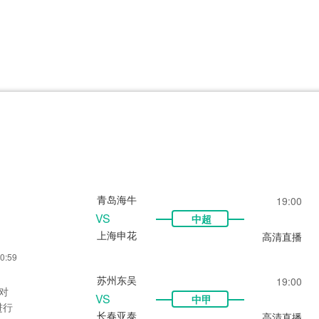
CBA
日职乙
意甲
欧联杯
巴西甲
瑞典超
非洲杯
阿甲
欧洲杯
青岛海牛
19:00
VS
中超
上海申花
高清直播
0:59
苏州东吴
19:00
对
VS
中甲
进行
长春亚泰
高清直播