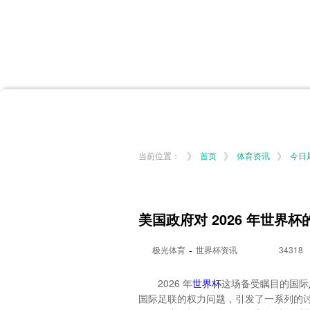
首页
体育资讯
所有联赛
大洋预选
非洲预选
亚
英超
德甲
西甲
法
挪超
俄超
欧冠
澳
》
》
》
当前位置：
首页
体育资讯
今日
美国政府对 2026 年世界
-
极光体育
世界杯资讯
34318
2026 年
世界杯
这场备受瞩目的国际
国际足联的权力问题，引发了一系列的