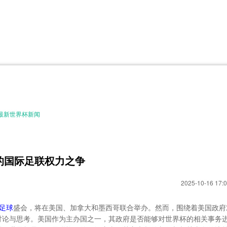
体育直播
体育百科
CCTV5
洲预选
世界杯
欧洲预选
日职联
甲
美洲杯
韩K联
NBA
超
中超
墨西联
欧国联
最新世界杯新闻
杯的国际足联权力之争
2025-10-16 17:0
足球
盛会，将在美国、加拿大和墨西哥联合举办。然而，围绕着美国政府
讨论与思考。美国作为主办国之一，其政府是否能够对世界杯的相关事务