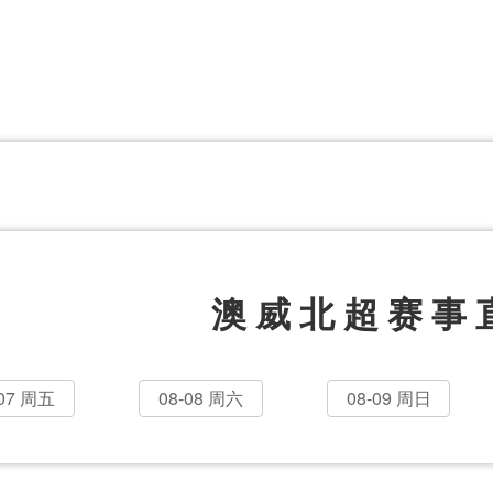
体育百科
CCTV5
体育直播
洲预选
世界杯
欧洲预选
日职联
甲
美洲杯
韩K联
NBA
超
中超
墨西联
欧国联
澳威北超赛事
-07 周五
08-08 周六
08-09 周日