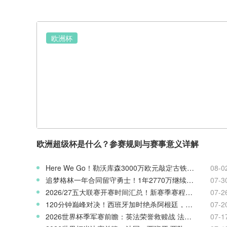
欧洲杯
欧洲超级杯是什么？参赛规则与赛事意义详解
Here We Go！勒沃库森3000万欧元敲定古铁雷斯，寻找格里马尔多继任者
08-0
追梦格林一年合同留守勇士！1年2770万继续搭档库里
07-3
2026/27五大联赛开赛时间汇总！新赛季赛程官宣
07-2
120分钟巅峰对决！西班牙加时绝杀阿根廷，斩获2026世界杯冠军
07-2
2026世界杯季军赛前瞻：英法荣誉救赎战 法国对阵英格兰
07-1