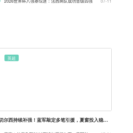
2026世界杯八强赛综述：法西两队成功晋级四强
07-11
英超
切尔西持续补强！蓝军敲定多笔引援，夏窗投入稳居英超前列