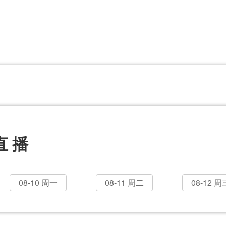
CBA
日职乙
意甲
欧联杯
巴西甲
瑞典超
非洲杯
阿甲
欧洲杯
直播
08-10 周一
08-11 周二
08-12 周