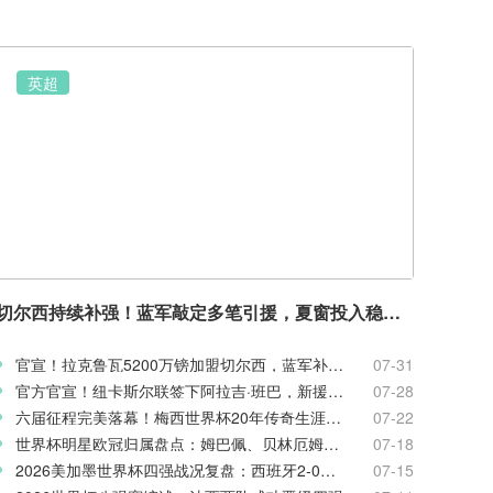
英超
切尔西持续补强！蓝军敲定多笔引援，夏窗投入稳居英超前列
官宣！拉克鲁瓦5200万镑加盟切尔西，蓝军补强后防线
07-31
官方官宣！纽卡斯尔联签下阿拉吉·班巴，新援身披8号战袍
07-28
六届征程完美落幕！梅西世界杯20年传奇生涯完整回顾
07-22
世界杯明星欧冠归属盘点：姆巴佩、贝林厄姆新赛季欧战前景
07-18
2026美加墨世界杯四强战况复盘：西班牙2-0法国率先闯入决赛
07-15