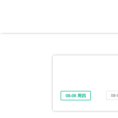
首页
体育资讯
所有联赛
大洋预选
非洲预选
亚
英超
德甲
西甲
法
挪超
俄超
欧冠
澳
08
08-06 周四
全部