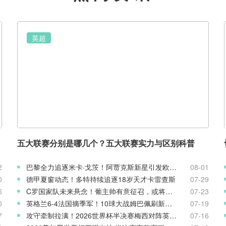
英超
五大联赛分别是哪几个？五大联赛实力与区别科普
2
巴黎全力追逐米卡·戈茨！阿贾克斯新星引发欧冠豪门争夺
08-01
0
德甲夏窗动态！多特持续追逐18岁天才卡雷查斯
07-29
6
C罗国家队未来悬念！葡主帅有意征召，或将出战欧国联
07-23
0
英格兰6-4法国摘季军！10球大战姆巴佩刷新世界杯纪录
07-19
7
攻守牵制拉满！2026世界杯半决赛梅西对阵英格兰客观表现复盘
07-16