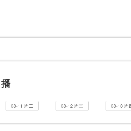
CBA
日职乙
意甲
欧联杯
巴西甲
瑞典超
非洲杯
阿甲
欧洲杯
直播
08-11 周二
08-12 周三
08-13 周