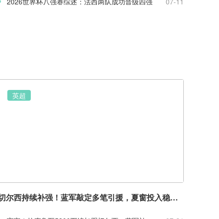
2026世界杯八强赛综述：法西两队成功晋级四强
07-11
英超
切尔西持续补强！蓝军敲定多笔引援，夏窗投入稳居英超前列