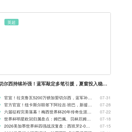
英超
切尔西持续补强！蓝军敲定多笔引援，夏窗投入稳居英超前列
官宣！拉克鲁瓦5200万镑加盟切尔西，蓝军补强后防线
07-31
官方官宣！纽卡斯尔联签下阿拉吉·班巴，新援身披8号战袍
07-28
六届征程完美落幕！梅西世界杯20年传奇生涯完整回顾
07-22
世界杯明星欧冠归属盘点：姆巴佩、贝林厄姆新赛季欧战前景
07-18
2026美加墨世界杯四强战况复盘：西班牙2-0法国率先闯入决赛
07-15