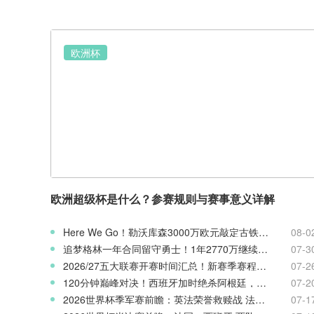
欧洲杯
欧洲超级杯是什么？参赛规则与赛事意义详解
Here We Go！勒沃库森3000万欧元敲定古铁雷斯，寻找格里马尔多继任者
08-0
追梦格林一年合同留守勇士！1年2770万继续搭档库里
07-3
2026/27五大联赛开赛时间汇总！新赛季赛程官宣
07-2
120分钟巅峰对决！西班牙加时绝杀阿根廷，斩获2026世界杯冠军
07-2
2026世界杯季军赛前瞻：英法荣誉救赎战 法国对阵英格兰
07-1