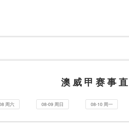
体育百科
CCTV5
体育直播
洲预选
世界杯
欧洲预选
日职联
甲
美洲杯
韩K联
NBA
超
中超
墨西联
欧国联
澳威甲赛事
-08 周六
08-09 周日
08-10 周一