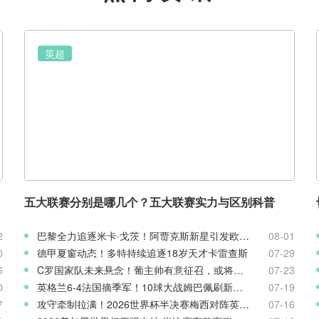
英超
五大联赛分别是哪几个？五大联赛实力与区别科普
2
巴黎全力追逐米卡·戈茨！阿贾克斯新星引发欧冠豪门争夺
08-01
0
德甲夏窗动态！多特持续追逐18岁天才卡雷查斯
07-29
6
C罗国家队未来悬念！葡主帅有意征召，或将出战欧国联
07-23
0
英格兰6-4法国摘季军！10球大战姆巴佩刷新世界杯纪录
07-19
7
攻守牵制拉满！2026世界杯半决赛梅西对阵英格兰客观表现复盘
07-16