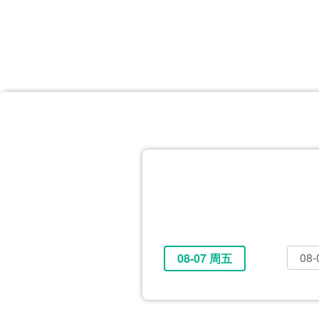
首页
体育资讯
所有联赛
大洋预选
非洲预选
亚
英超
德甲
西甲
法
挪超
俄超
欧冠
澳
08
08-07 周五
全部