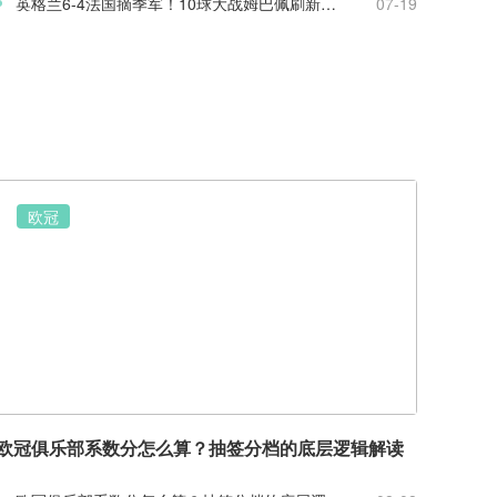
英格兰6-4法国摘季军！10球大战姆巴佩刷新世界杯纪录
07-19
欧冠
欧冠俱乐部系数分怎么算？抽签分档的底层逻辑解读