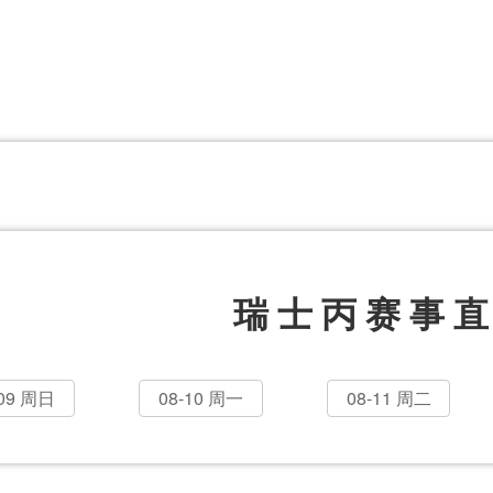
体育百科
CCTV5
体育直播
洲预选
世界杯
欧洲预选
日职联
甲
美洲杯
韩K联
NBA
超
中超
墨西联
欧国联
瑞士丙赛事
-09 周日
08-10 周一
08-11 周二