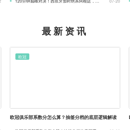
2
120分钟巅峰对决！西班牙加时绝杀阿根廷，斩获2026世界杯冠军
07-20
最新资讯
欧冠
欧冠俱乐部系数分怎么算？抽签分档的底层逻辑解读