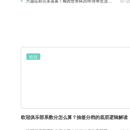
六届征程完美落幕！梅西世界杯20年传奇生涯完整回顾
07-2
欧冠
欧冠俱乐部系数分怎么算？抽签分档的底层逻辑解读