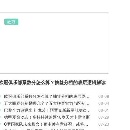
欧冠
欧冠俱乐部系数分怎么算？抽签分档的底层逻辑解读
欧冠俱乐部系数分怎么算？抽签分档的底层逻辑解读
08-08
五大联赛分别是哪几个？五大联赛实力与区别科普
08-04
巴黎全力追逐米卡·戈茨！阿贾克斯新星引发欧冠豪门争夺
08-01
德甲夏窗动态！多特持续追逐18岁天才卡雷查斯
07-29
C罗国家队未来悬念！葡主帅有意征召，或将出战欧国联
07-23