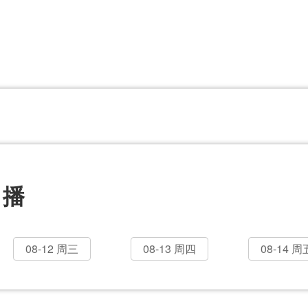
CBA
日职乙
意甲
欧联杯
巴西甲
瑞典超
非洲杯
阿甲
欧洲杯
直播
08-12 周三
08-13 周四
08-14 周