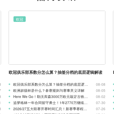
欧冠
欧冠俱乐部系数分怎么算？抽签分档的底层逻辑解读
8
欧冠俱乐部系数分怎么算？抽签分档的底层逻辑解读
08-08
7
欧洲超级杯是什么？参赛规则与赛事意义详解
08-05
3
Here We Go！勒沃库森3000万欧元敲定古铁雷斯，寻找格里马尔多继任者
08-02
1
追梦格林一年合同留守勇士！1年2770万继续搭档库里
07-30
8
2026/27五大联赛开赛时间汇总！新赛季赛程官宣
07-26