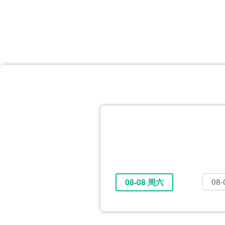
首页
体育资讯
所有联赛
大洋预选
非洲预选
亚
英超
德甲
西甲
法
挪超
俄超
欧冠
澳
08
08-08 周六
全部