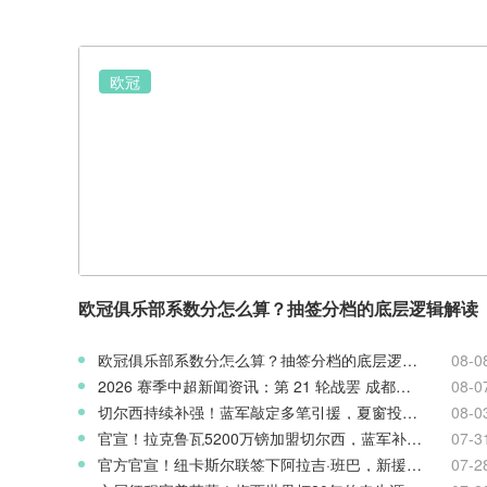
欧冠
欧冠俱乐部系数分怎么算？抽签分档的底层逻辑解读
欧冠俱乐部系数分怎么算？抽签分档的底层逻辑解读
08-0
2026 赛季中超新闻资讯：第 21 轮战罢 成都蓉城领跑 津门虎读秒绝杀
08-0
切尔西持续补强！蓝军敲定多笔引援，夏窗投入稳居英超前列
08-0
官宣！拉克鲁瓦5200万镑加盟切尔西，蓝军补强后防线
07-3
官方官宣！纽卡斯尔联签下阿拉吉·班巴，新援身披8号战袍
07-2