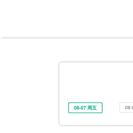
首页
体育资讯
所有联赛
大洋预选
非洲预选
亚
英超
德甲
西甲
法
挪超
俄超
欧冠
澳
08
08-07 周五
全部