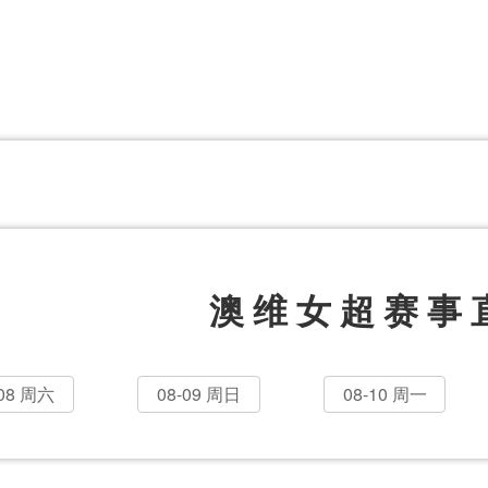
体育百科
CCTV5
体育直播
洲预选
世界杯
欧洲预选
日职联
甲
美洲杯
韩K联
NBA
超
中超
墨西联
欧国联
澳维女超赛事
-08 周六
08-09 周日
08-10 周一