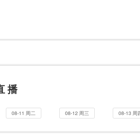
CBA
日职乙
意甲
欧联杯
巴西甲
瑞典超
非洲杯
阿甲
欧洲杯
直播
08-11 周二
08-12 周三
08-13 周