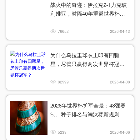
战火中的奇迹：伊拉克2-1力克玻
利维亚，时隔40年重返世界杯舞
台
76652
2026-04-13
为什么乌拉圭球衣上印有四颗
星，尽管只赢得两次世界杯冠
军？
82999
2026-04-08
2026年世界杯扩军全景：48强赛
制、种子排名与淘汰赛新规则
5239
2026-04-06