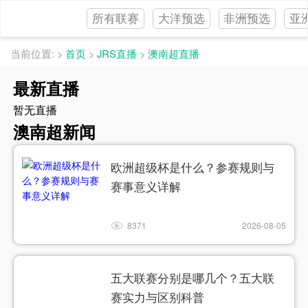
所有联赛
大洋预选
非洲预选
亚
当前位置:
>
首页
>
JRS直播
>
澳南超直播
最新直播
暂无直播
澳南超新闻
欧洲超级杯是什么？参赛规则与
赛事意义详解
8371
2026-08-05
五大联赛分别是哪几个？五大联
赛实力与区别科普