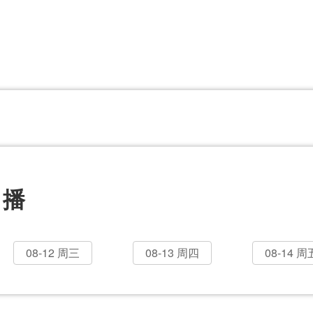
CBA
日职乙
意甲
欧联杯
巴西甲
瑞典超
非洲杯
阿甲
欧洲杯
直播
08-12 周三
08-13 周四
08-14 周