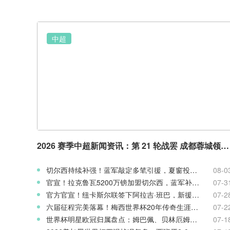
中超
2026 赛季中超新闻资讯：第 21 轮战罢 成都蓉城领跑 津门虎读秒绝杀
切尔西持续补强！蓝军敲定多笔引援，夏窗投入稳居英超前列
08-0
官宣！拉克鲁瓦5200万镑加盟切尔西，蓝军补强后防线
07-3
官方官宣！纽卡斯尔联签下阿拉吉·班巴，新援身披8号战袍
07-2
六届征程完美落幕！梅西世界杯20年传奇生涯完整回顾
07-2
世界杯明星欧冠归属盘点：姆巴佩、贝林厄姆新赛季欧战前景
07-1