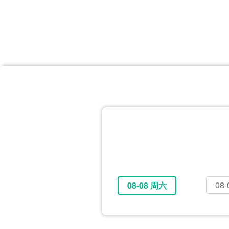
首页
体育资讯
所有联赛
大洋预选
非洲预选
亚
英超
德甲
西甲
法
挪超
俄超
欧冠
澳
08
08-08 周六
全部