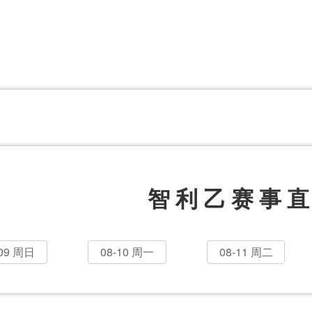
体育百科
CCTV5
体育直播
洲预选
世界杯
欧洲预选
日职联
甲
美洲杯
韩K联
NBA
超
中超
墨西联
欧国联
智利乙赛事
-09 周日
08-10 周一
08-11 周二