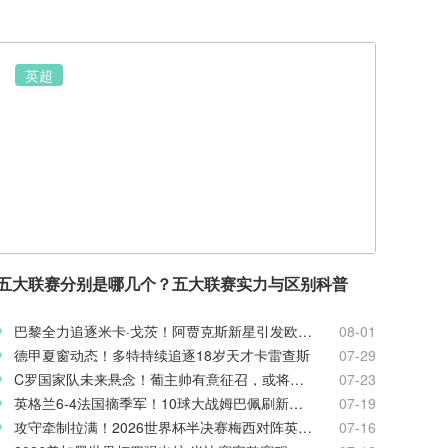
英超
五大联赛分别是哪几个？五大联赛实力与区别科普
巴黎全力追逐米卡·戈茨！阿贾克斯新星引发欧冠豪门争夺
08-01
德甲夏窗动态！多特持续追逐18岁天才卡雷查斯
07-29
C罗国家队未来悬念！葡主帅有意征召，或将出战欧国联
07-23
英格兰6-4法国摘季军！10球大战姆巴佩刷新世界杯纪录
07-19
攻守牵制拉满！2026世界杯半决赛梅西对阵英格兰客观表现复盘
07-16