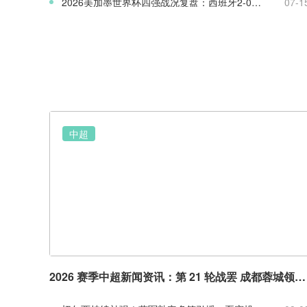
2026美加墨世界杯四强战况复盘：西班牙2-0法国率先闯入决赛
07-1
中超
2026 赛季中超新闻资讯：第 21 轮战罢 成都蓉城领跑 津门虎读秒绝杀