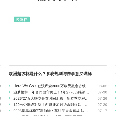
欧洲杯
欧洲超级杯是什么？参赛规则与赛事意义详解
3
Here We Go！勒沃库森3000万欧元敲定古铁雷斯，寻找格里马尔多继任者
08-02
1
追梦格林一年合同留守勇士！1年2770万继续搭档库里
07-30
8
2026/27五大联赛开赛时间汇总！新赛季赛程官宣
07-26
2
120分钟巅峰对决！西班牙加时绝杀阿根廷，斩获2026世界杯冠军
07-20
8
2026世界杯季军赛前瞻：英法荣誉救赎战 法国对阵英格兰
07-17