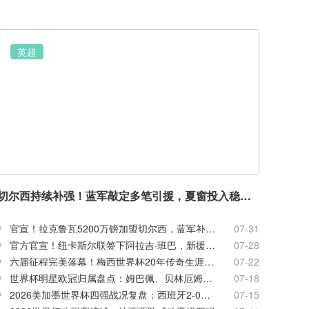
英超
切尔西持续补强！蓝军敲定多笔引援，夏窗投入稳居英超前列
官宣！拉克鲁瓦5200万镑加盟切尔西，蓝军补强后防线
07-31
官方官宣！纽卡斯尔联签下阿拉吉·班巴，新援身披8号战袍
07-28
六届征程完美落幕！梅西世界杯20年传奇生涯完整回顾
07-22
世界杯明星欧冠归属盘点：姆巴佩、贝林厄姆新赛季欧战前景
07-18
2026美加墨世界杯四强战况复盘：西班牙2-0法国率先闯入决赛
07-15