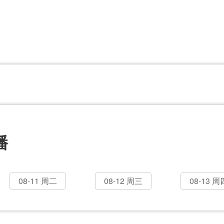
CBA
日职乙
意甲
欧联杯
巴西甲
瑞典超
非洲杯
阿甲
欧洲杯
播
08-11 周二
08-12 周三
08-13 周