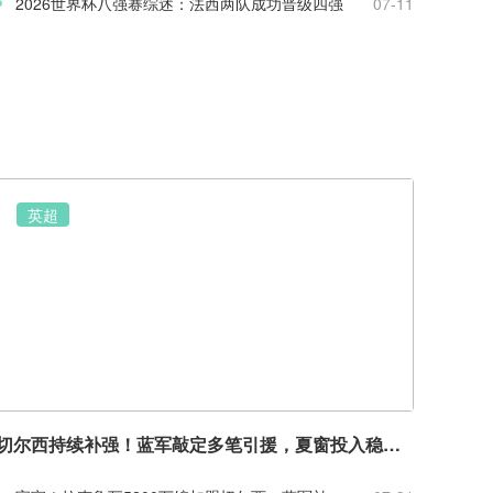
2026世界杯八强赛综述：法西两队成功晋级四强
07-11
英超
切尔西持续补强！蓝军敲定多笔引援，夏窗投入稳居英超前列