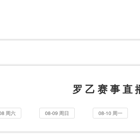
体育百科
CCTV5
体育直播
洲预选
世界杯
欧洲预选
日职联
甲
美洲杯
韩K联
NBA
超
中超
墨西联
欧国联
罗乙赛事直
-08 周六
08-09 周日
08-10 周一