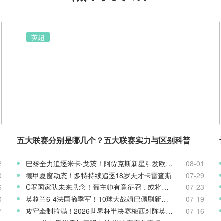
英超
五大联赛分别是哪几个？五大联赛实力与区别科普
2
巴黎全力追逐米卡·戈茨！阿贾克斯新星引发欧冠豪门争夺
08-01
0
德甲夏窗动态！多特持续追逐18岁天才卡雷查斯
07-29
6
C罗国家队未来悬念！葡主帅有意征召，或将出战欧国联
07-23
0
英格兰6-4法国摘季军！10球大战姆巴佩刷新世界杯纪录
07-19
7
攻守牵制拉满！2026世界杯半决赛梅西对阵英格兰客观表现复盘
07-16