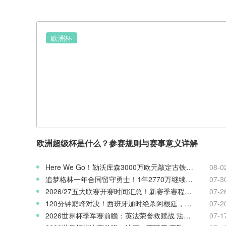
欧洲杯
欧洲超级杯是什么？参赛规则与赛事意义详解
Here We Go！勒沃库森3000万欧元敲定古铁雷斯，寻找格里马尔多继任者
08-0
追梦格林一年合同留守勇士！1年2770万继续搭档库里
07-3
2026/27五大联赛开赛时间汇总！新赛季赛程官宣
07-2
120分钟巅峰对决！西班牙加时绝杀阿根廷，斩获2026世界杯冠军
07-2
2026世界杯季军赛前瞻：英法荣誉救赎战 法国对阵英格兰
07-1