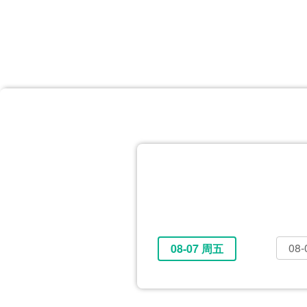
首页
体育资讯
所有联赛
大洋预选
非洲预选
亚
英超
德甲
西甲
法
挪超
俄超
欧冠
澳
08
08-07 周五
全部