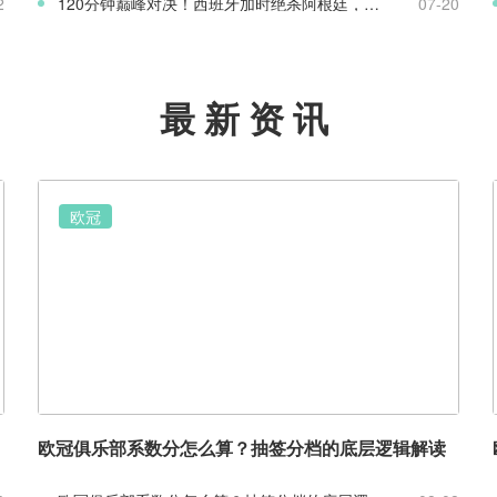
2
120分钟巅峰对决！西班牙加时绝杀阿根廷，斩获2026世界杯冠军
07-20
最新资讯
欧冠
欧冠俱乐部系数分怎么算？抽签分档的底层逻辑解读