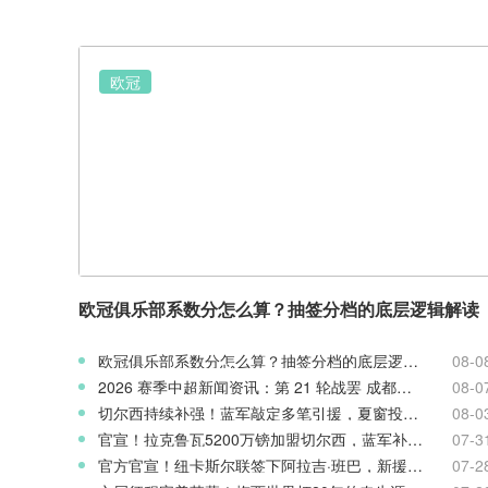
欧冠
欧冠俱乐部系数分怎么算？抽签分档的底层逻辑解读
欧冠俱乐部系数分怎么算？抽签分档的底层逻辑解读
08-0
2026 赛季中超新闻资讯：第 21 轮战罢 成都蓉城领跑 津门虎读秒绝杀
08-0
切尔西持续补强！蓝军敲定多笔引援，夏窗投入稳居英超前列
08-0
官宣！拉克鲁瓦5200万镑加盟切尔西，蓝军补强后防线
07-3
官方官宣！纽卡斯尔联签下阿拉吉·班巴，新援身披8号战袍
07-2