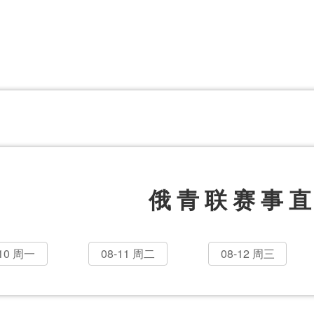
体育百科
CCTV5
体育直播
洲预选
世界杯
欧洲预选
日职联
甲
美洲杯
韩K联
NBA
超
中超
墨西联
欧国联
俄青联赛事
-10 周一
08-11 周二
08-12 周三