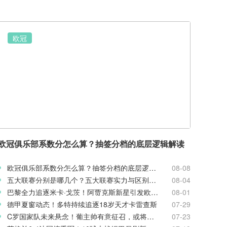
欧冠
欧冠俱乐部系数分怎么算？抽签分档的底层逻辑解读
欧冠俱乐部系数分怎么算？抽签分档的底层逻辑解读
08-08
五大联赛分别是哪几个？五大联赛实力与区别科普
08-04
巴黎全力追逐米卡·戈茨！阿贾克斯新星引发欧冠豪门争夺
08-01
德甲夏窗动态！多特持续追逐18岁天才卡雷查斯
07-29
C罗国家队未来悬念！葡主帅有意征召，或将出战欧国联
07-23