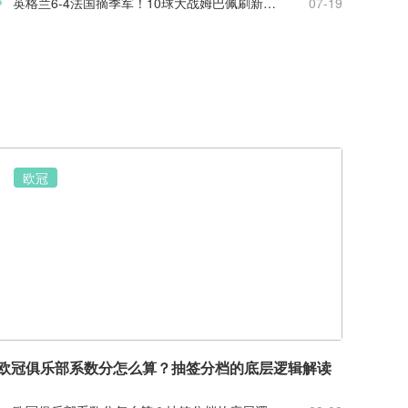
英格兰6-4法国摘季军！10球大战姆巴佩刷新世界杯纪录
07-19
欧冠
欧冠俱乐部系数分怎么算？抽签分档的底层逻辑解读