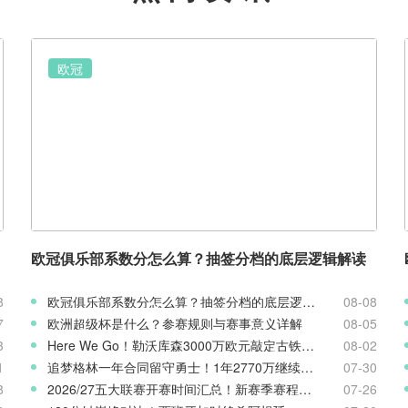
欧冠
欧冠俱乐部系数分怎么算？抽签分档的底层逻辑解读
8
欧冠俱乐部系数分怎么算？抽签分档的底层逻辑解读
08-08
7
欧洲超级杯是什么？参赛规则与赛事意义详解
08-05
3
Here We Go！勒沃库森3000万欧元敲定古铁雷斯，寻找格里马尔多继任者
08-02
1
追梦格林一年合同留守勇士！1年2770万继续搭档库里
07-30
8
2026/27五大联赛开赛时间汇总！新赛季赛程官宣
07-26