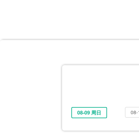
首页
体育资讯
所有联赛
大洋预选
非洲预选
亚
英超
德甲
西甲
法
挪超
俄超
欧冠
澳
08
08-09 周日
全部