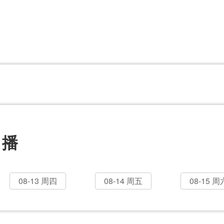
CBA
日职乙
意甲
欧联杯
巴西甲
瑞典超
非洲杯
阿甲
欧洲杯
直播
08-13 周四
08-14 周五
08-15 周