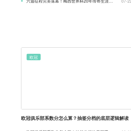
六届征程完美落幕！梅西世界杯20年传奇生涯完整回顾
07-2
欧冠
欧冠俱乐部系数分怎么算？抽签分档的底层逻辑解读