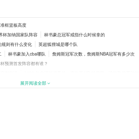
讯：第 21 轮战罢
欧洲超级杯是什么？参赛规则与赛事
标准框篮板高度
读秒绝杀
义详解
世界杯加纳国家队阵容
林书豪总冠军戒指什么时候拿的
的规则有什么变化
英超狐狸城是哪个队
二
林书豪加入cba哪队
詹姆斯冠军次数，詹姆斯NBA冠军有多少次
个？五大联赛实力
切尔西持续补强！蓝军敲定多笔引援
夏窗投入稳居英超前列
界杯预测首发阵容都有谁？
阵容都有谁
2025 年非洲杯揭幕战：摩洛哥 VS 科摩罗，谁能取得开门红
黄金一代球员的阵容
门将禁区外手球规则，阿森纳门将禁区外手球
展开阅读全部
阿什沃思？
最新亚洲足球国家队排名名单，中国队跌出亚洲前十
哈兰德和父亲效力曼城
cba哪个省份球队最多
五轮的比赛为啥突然中断？
毕尔巴鄂哪个俱乐部
战绿茵：英格兰女足VS荷兰女足的荣耀对决
程表
意甲豪门有哪些
曼联是哪个国家的球队
意甲几个欧联名额