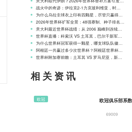
意大利取代伊朗？2026年世界杯替补方案引发争议
战火中的奇迹：伊拉克2-1力克玻利维亚，时隔40年重返世界杯舞台
为什么乌拉圭球衣上印有四颗星，尽管只赢得两次世界杯冠军？
意
2026年世界杯扩军全景：48强赛制、种子排名与淘汰赛新规则
意大利最近世界杯战绩：从 2006 巅峰到连续三届无缘正赛的沉沦
世界杯直播：科索沃 VS 土耳其，巴尔干新军迎战星月军团
为什么世界杯冠军获得一颗星，哪支球队队徽上星星最多？
阿根廷一共赢过多少次世界杯？阿根廷世界杯历史战绩一览
，
世界杯附加赛前瞻：土耳其 VS 罗马尼亚，新月之星主场冲击世界杯
相关资讯
欧冠
69009