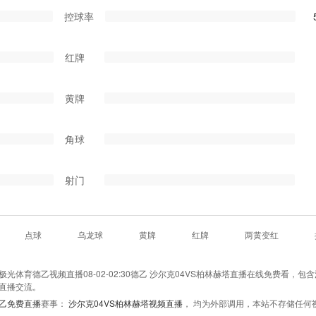
控球率
红牌
黄牌
角球
射门
点球
乌龙球
黄牌
红牌
两黄变红
光体育德乙视频直播08-02-02:30德乙 沙尔克04VS柏林赫塔直播在线免费看，包
字直播交流。
乙免费直播
赛事：
沙尔克04VS柏林赫塔视频直播
， 均为外部调用，本站不存储任何