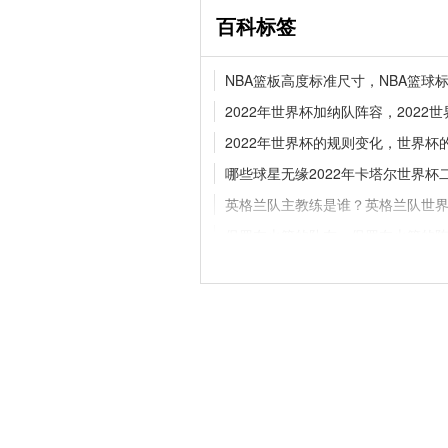
百科标签
2026 赛季中超新闻资
NBA篮板高度标准尺寸，NBA篮球
成都蓉城领跑 津门虎
2022年世界杯加纳队阵容，2022
2022年世界杯的规则变化，世界杯
哪些球星无缘2022年卡塔尔世界杯
五大联赛分别是哪几
与区别科普
英格兰队主教练是谁？英格兰队世
保罗在火箭的队友，保罗在火箭的
葡萄牙黄金一代球员代表，葡萄牙
英超曼联为何解雇解雇体育总监丹·
为同一家俱乐部效力父亲和儿子：
罗马尼亚和科索沃在欧国联C2组第
nba总决赛奖杯叫什么
欧洲杯激
2022-23赛季德甲联赛弗赖堡的赛