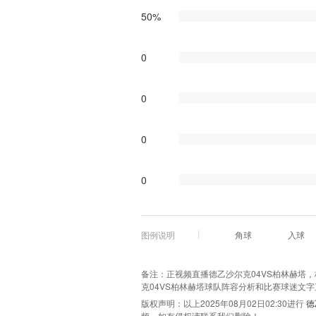
50%
0
0
0
0
图例说明
角球
入球
备注：正视频直播德乙沙尔克04VS柏林赫塔，极
克04VS柏林赫塔球队阵容分析和比赛球迷文
版权声明：以上2025年08月02日02:30进行
德
频，如有侵权请联系我们删除！