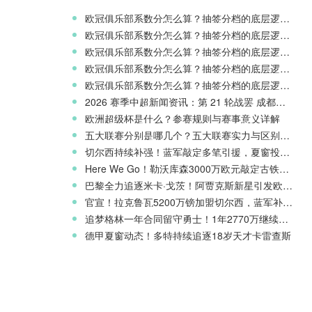
欧冠俱乐部系数分怎么算？抽签分档的底层逻辑解读
欧冠俱乐部系数分怎么算？抽签分档的底层逻辑解读
欧冠俱乐部系数分怎么算？抽签分档的底层逻辑解读
欧冠俱乐部系数分怎么算？抽签分档的底层逻辑解读
欧冠俱乐部系数分怎么算？抽签分档的底层逻辑解读
2026 赛季中超新闻资讯：第 21 轮战罢 成都蓉城领跑 津门虎读秒绝杀
欧洲超级杯是什么？参赛规则与赛事意义详解
五大联赛分别是哪几个？五大联赛实力与区别科普
切尔西持续补强！蓝军敲定多笔引援，夏窗投入稳居英超前列
Here We Go！勒沃库森3000万欧元敲定古铁雷斯，寻找格里马尔多继任者
巴黎全力追逐米卡·戈茨！阿贾克斯新星引发欧冠豪门争夺
官宣！拉克鲁瓦5200万镑加盟切尔西，蓝军补强后防线
追梦格林一年合同留守勇士！1年2770万继续搭档库里
德甲夏窗动态！多特持续追逐18岁天才卡雷查斯