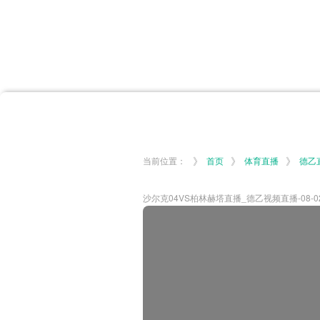
首页
体育资讯
所有联赛
大洋预选
非洲预选
亚
英超
德甲
西甲
法
挪超
俄超
欧冠
澳
》
》
》
当前位置：
首页
体育直播
德乙
沙尔克04VS柏林赫塔直播_德乙视频直播-08-02-