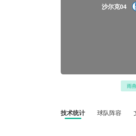
沙尔克04
雨燕
技术统计
球队阵容