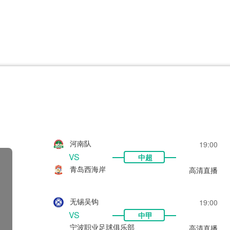
CBA
日职乙
意甲
欧联杯
巴西甲
瑞典超
非洲杯
阿甲
欧洲杯
河南队
19:00
VS
中超
青岛西海岸
高清直播
无锡吴钩
19:00
VS
中甲
宁波职业足球俱乐部
高清直播