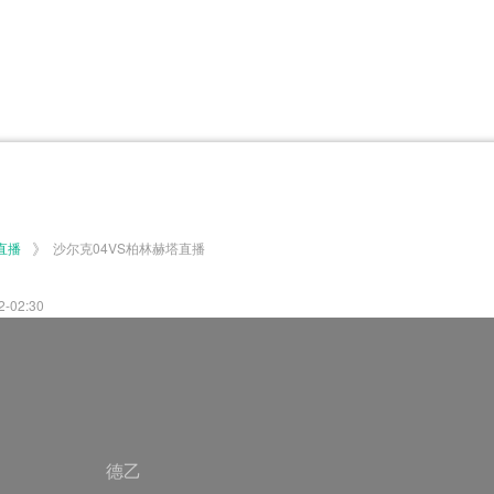
体育百科
CCTV5
体育直播
洲预选
世界杯
欧洲预选
日职联
甲
美洲杯
韩K联
NBA
超
中超
墨西联
欧国联
》
直播
沙尔克04VS柏林赫塔直播
02:30
德乙