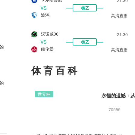
21:30
VS
德乙
波鸿
高清直播
汉诺威96
21:30
VS
德乙
的
纽伦堡
高清直播
体育百科
的
世界杯
70555
的