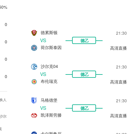
50%
0
德累斯顿
21:30
VS
德乙
0
荷尔斯泰因
高清直播
0
沙尔克04
21:30
VS
德乙
0
布伦瑞克
高清直播
马格德堡
换人
21:30
VS
德乙
凯泽斯劳滕
高清直播
含沙尔
视
卡尔斯鲁厄