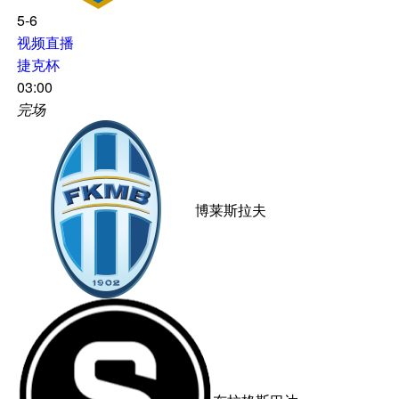
5-6
视频直播
捷克杯
03:00
完场
博莱斯拉夫