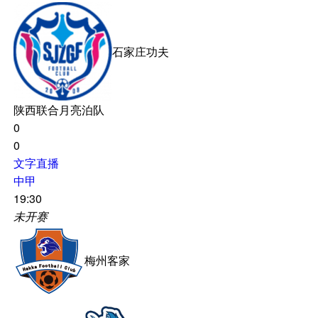
石家庄功夫
陕西联合月亮泊队
0
0
文字直播
中甲
19:30
未开赛
梅州客家