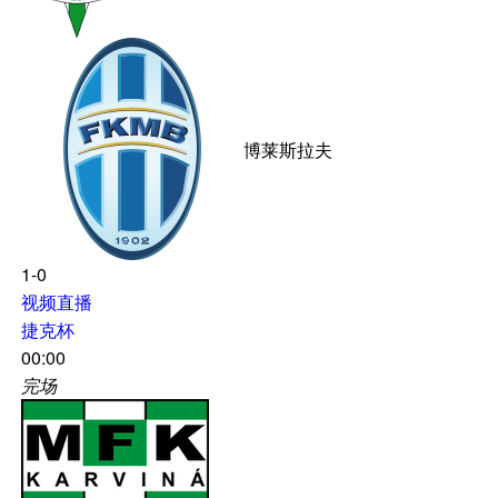
博莱斯拉夫
1-0
视频直播
捷克杯
00:00
完场