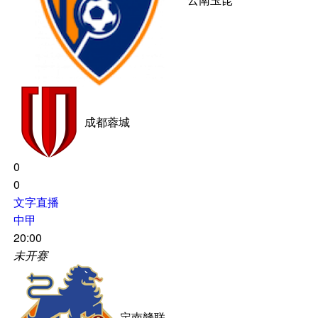
成都蓉城
0
0
文字直播
中甲
20:00
未开赛
定南赣联