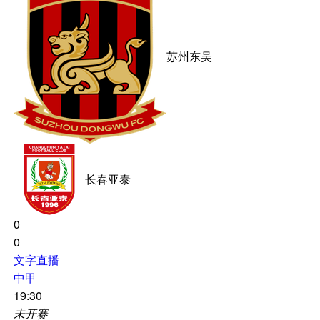
苏州东吴
长春亚泰
0
0
文字直播
中甲
19:30
未开赛