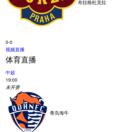
布拉格杜克拉
0-0
视频直播
体育直播
中超
19:00
未开赛
青岛海牛