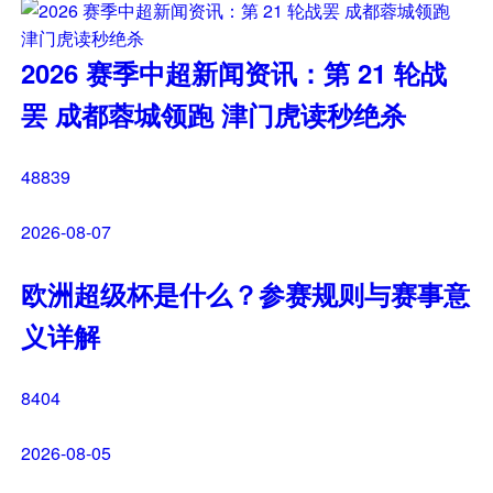
2026 赛季中超新闻资讯：第 21 轮战
罢 成都蓉城领跑 津门虎读秒绝杀
48839
2026-08-07
欧洲超级杯是什么？参赛规则与赛事意
义详解
8404
2026-08-05