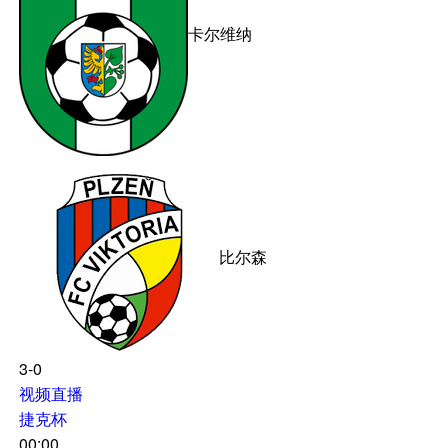
卡尔维纳
比尔森
3-0
视频直播
捷克杯
00:00