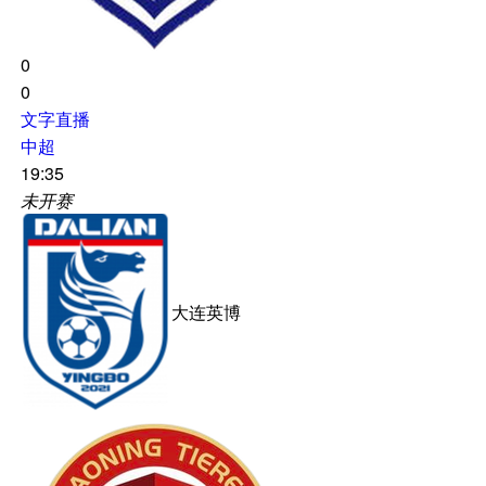
0
0
文字直播
中超
19:35
未开赛
大连英博