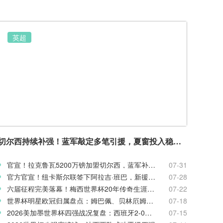
英超
切尔西持续补强！蓝军敲定多笔引援，夏窗投入稳居英超前列
官宣！拉克鲁瓦5200万镑加盟切尔西，蓝军补强后防线
07-31
官方官宣！纽卡斯尔联签下阿拉吉·班巴，新援身披8号战袍
07-28
六届征程完美落幕！梅西世界杯20年传奇生涯完整回顾
07-22
世界杯明星欧冠归属盘点：姆巴佩、贝林厄姆新赛季欧战前景
07-18
2026美加墨世界杯四强战况复盘：西班牙2-0法国率先闯入决赛
07-15