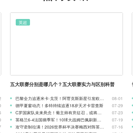
英超
五大联赛分别是哪几个？五大联赛实力与区别科普
2
巴黎全力追逐米卡·戈茨！阿贾克斯新星引发欧冠豪门争夺
08-01
0
德甲夏窗动态！多特持续追逐18岁天才卡雷查斯
07-29
6
C罗国家队未来悬念！葡主帅有意征召，或将出战欧国联
07-23
0
英格兰6-4法国摘季军！10球大战姆巴佩刷新世界杯纪录
07-19
7
攻守牵制拉满！2026世界杯半决赛梅西对阵英格兰客观表现复盘
07-16