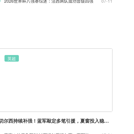
2026世界杯八强赛综述：法西两队成功晋级四强
07-11
英超
切尔西持续补强！蓝军敲定多笔引援，夏窗投入稳居英超前列