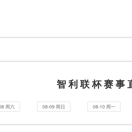
体育百科
CCTV5
体育直播
洲预选
世界杯
欧洲预选
日职联
甲
美洲杯
韩K联
NBA
超
中超
墨西联
欧国联
智利联杯赛事
-08 周六
08-09 周日
08-10 周一