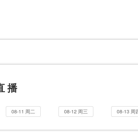
CBA
日职乙
意甲
欧联杯
巴西甲
瑞典超
非洲杯
阿甲
欧洲杯
直播
08-11 周二
08-12 周三
08-13 周