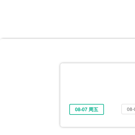
首页
体育资讯
所有联赛
大洋预选
非洲预选
亚
英超
德甲
西甲
法
挪超
俄超
欧冠
澳
08
08-07 周五
全部