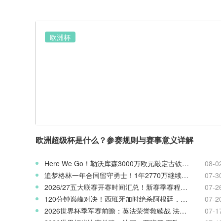
欧洲杯
欧洲超级杯是什么？参赛规则与赛事意义详解
Here We Go！勒沃库森3000万欧元敲定古铁雷斯，寻找格里马尔多继任者
08-0
追梦格林一年合同留守勇士！1年2770万继续搭档库里
07-3
2026/27五大联赛开赛时间汇总！新赛季赛程官宣
07-2
120分钟巅峰对决！西班牙加时绝杀阿根廷，斩获2026世界杯冠军
07-2
2026世界杯季军赛前瞻：英法荣誉救赎战 法国对阵英格兰
07-1