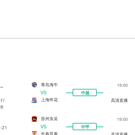
CBA
日职乙
意甲
欧联杯
巴西甲
瑞典超
非洲杯
阿甲
欧洲杯
城状态低迷近期连续5场无法取胜
青岛海牛
19:00
VS
中超
上海申花
进行
高清直播
准
苏州东吴
19:00
VS
中甲
-21
长春亚泰
高清直播