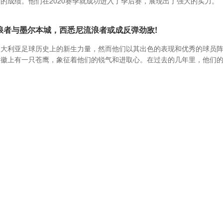
的成绩。他们在2020赛季就成功进入了季后赛，展现出了强大的实力。
浪者与墨尔本城，西悉尼流浪者或成反弹劲敌!
利亚足球历史上的新生力量，然而他们以其出色的表现和优秀的球员
队徽上有一只苍鹰，象征着他们的锐气和进取心。在过去的几年里，他们
得了几个重要的荣誉。
本城全力以赴，碾压惠灵顿凤凰?
球界的焦点之一，惠灵顿凤凰队和墨尔本胜利队作为澳超联赛的两支
 15:00，两队将展开一场胜负对决。下面极光体育将为您介绍这两支球队的详细
绩等。
VS阿德莱德联，墨尔本城能否终结连败？
大利亚足球超级联赛火热进行中，澳超第14轮，墨尔本城VS阿德莱德联的比赛
逐，此役由墨尔本城坐镇墨尔本矩形球场迎战阿德莱德联。在本场比赛之前，
战绩，在积分榜排名第8名；阿德莱德联取得5胜3平5负的战绩，在积分榜
凤凰vs中央海岸水手