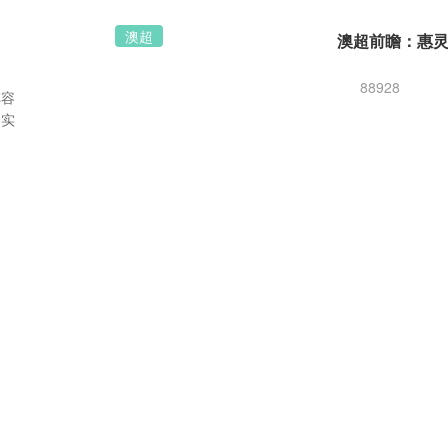
澳超
88928
阵容
的实
澳超前瞻：中央海岸水手vs麦克阿瑟FC，麦克阿瑟FC能否全身而退？
澳超联赛第七轮比赛安排
顶级
澳超联赛：阿德莱德联VS布里斯班狮吼，阿德莱德联主场盼复仇
信
麦克阿瑟FCVS中央海岸水手，势均力敌之战，岂能平局收场
澳超战场：西部联VS麦克阿瑟FC，双方近况不佳只能握手言和
澳超赛事：麦克阿瑟FCVS墨尔本城，墨尔本城二次绝杀麦克阿瑟FC
澳超联赛赛程：惠灵顿凤凰vs中央海岸水手
在今
澳超前瞻：纽卡斯尔喷气机VS墨尔本胜利，难兄难弟对决谁能笑到最后
墨尔
排名
最新资讯