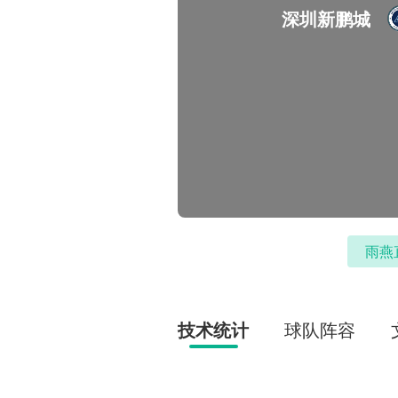
深圳新鹏城
雨燕
技术统计
球队阵容