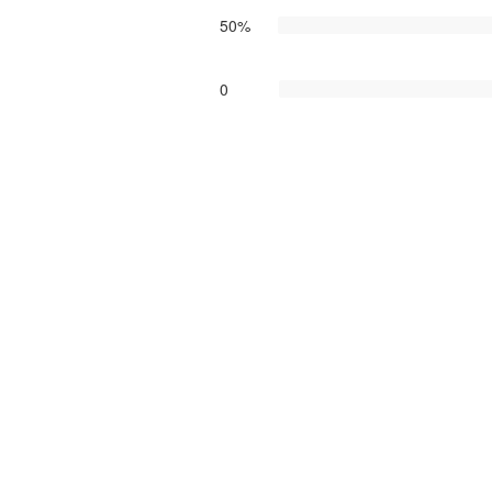
50%
0
0
0
0
图例说明
角球
入球
备注：正视频直播中超深圳新鹏城VS青岛西海岸，
包含深圳新鹏城VS青岛西海岸球队阵容分析和
版权声明：以上2026年07月11日19:35进行
中
视频，如有侵权请联系我们删除！