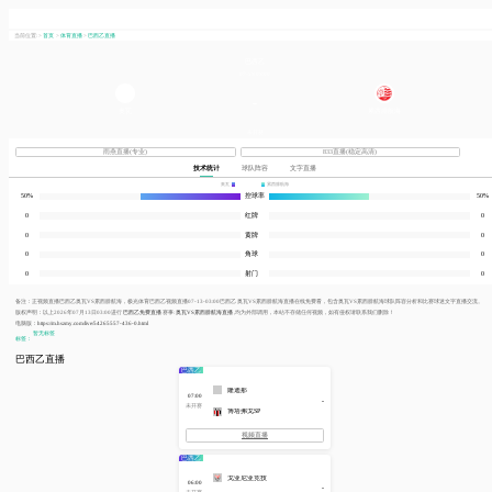
当前位置:
>
首页
>
体育直播
>
巴西乙直播
巴西乙
07-13 03:00
-
奥瓦
累西腓航海
未开赛
雨燕直播(专业)
833直播(稳定高清)
技术统计
球队阵容
文字直播