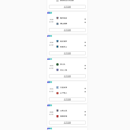
戈亚尼亚竞技
06:00
-
未开赛
巴西竞技
视频直播
巴西乙
累西腓体育
03:00
-
未开赛
欧帕尔利奥
视频直播
巴西乙