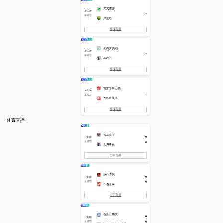
视频，如有侵权请联系我们删除！
电脑版：
https://m.hszmy.com/live/54265557-436-0.html
暂无标签
标签：
巴西乙直播
巴西乙
隆迪那
07:00
-
未开赛
博塔弗戈SP
视频直播
巴西乙