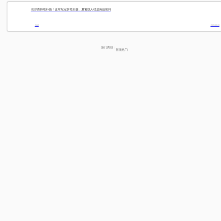
巴西乙
雷加塔斯巴西
07:00
-
未开赛
累西腓航海
视频直播
体育直播
中超
青岛海牛
0
19:00
未开赛
0