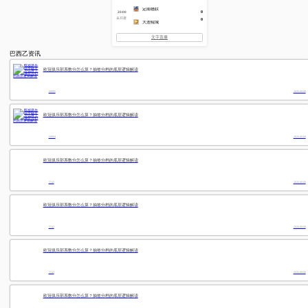
克里丘马
03:00
-
未开赛
维拉诺瓦
视频直播
巴西乙
庞特普雷塔
03:00
-
未开赛
戈伊亚斯
视频直播