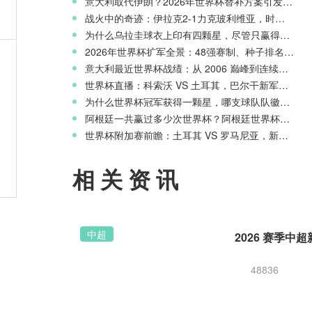
意大利取代伊朗？2026年世界杯替补方案引发争议
战火中的奇迹：伊拉克2-1力克玻利维亚，时隔40年重返世界杯舞台
为什么乌拉圭球衣上印有四颗星，尽管只赢得两次世界杯冠军？
0万
2026年世界杯扩军全景：48强赛制、种子排名与淘汰赛新规则
意大利最近世界杯战绩：从 2006 巅峰到连续三届无缘正赛的沉沦
世界杯直播：科索沃 VS 土耳其，巴尔干新军迎战星月军团
为什么世界杯冠军获得一颗星，哪支球队队徽上星星最多？
阿根廷一共赢过多少次世界杯？阿根廷世界杯历史战绩一览
班
世界杯附加赛前瞻：土耳其 VS 罗马尼亚，新月之星主场冲击世界杯
相关资讯
中超
48836