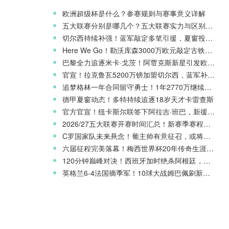
欧洲超级杯是什么？参赛规则与赛事意义详解
五大联赛分别是哪几个？五大联赛实力与区别科普
切尔西持续补强！蓝军敲定多笔引援，夏窗投入稳居英超前列
Here We Go！勒沃库森3000万欧元敲定古铁雷斯，寻找格里马尔多继任者
巴黎全力追逐米卡·戈茨！阿贾克斯新星引发欧冠豪门争夺
官宣！拉克鲁瓦5200万镑加盟切尔西，蓝军补强后防线
追梦格林一年合同留守勇士！1年2770万继续搭档库里
德甲夏窗动态！多特持续追逐18岁天才卡雷查斯
官方官宣！纽卡斯尔联签下阿拉吉·班巴，新援身披8号战袍
2026/27五大联赛开赛时间汇总！新赛季赛程官宣
C罗国家队未来悬念！葡主帅有意征召，或将出战欧国联
六届征程完美落幕！梅西世界杯20年传奇生涯完整回顾
120分钟巅峰对决！西班牙加时绝杀阿根廷，斩获2026世界杯冠军
英格兰6-4法国摘季军！10球大战姆巴佩刷新世界杯纪录