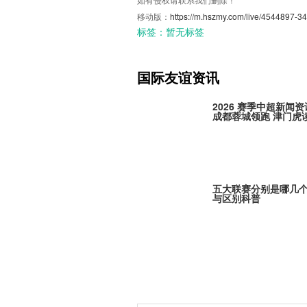
移动版：
https://m.hszmy.com/live/4544897-34
标签：
暂无标签
国际友谊资讯
2026 赛季中超新闻资
成都蓉城领跑 津门虎
五大联赛分别是哪几
与区别科普
Here We Go！勒沃
定古铁雷斯，寻找格