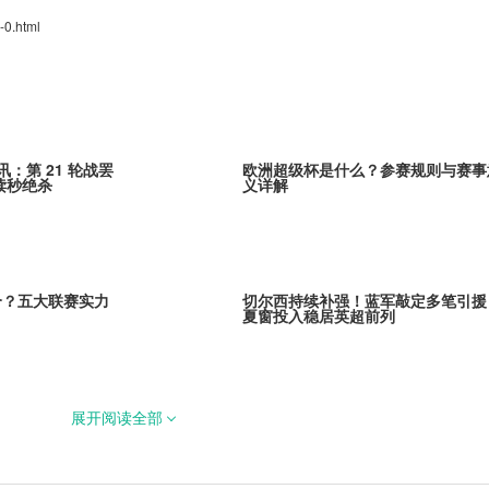
-0.html
讯：第 21 轮战罢
欧洲超级杯是什么？参赛规则与赛事
读秒绝杀
义详解
个？五大联赛实力
切尔西持续补强！蓝军敲定多笔引援
夏窗投入稳居英超前列
展开阅读全部
库森3000万欧元敲
巴黎全力追逐米卡·戈茨！阿贾克斯
里马尔多继任者
引发欧冠豪门争夺