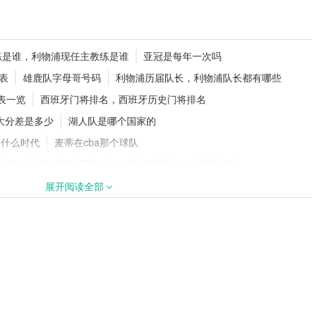
0万镑加盟切尔西，
追梦格林一年合同留守勇士！1年277
练是谁，利物浦现任主教练是谁
亚冠是每年一次吗
继续搭档库里
程表
雄鹿队字母哥号码
利物浦历届队长，利物浦队长都有哪些
表一览
西班牙门将排名，西班牙历史门将排名
最大分差是多少
湖人队是哪个国家的
续追逐18岁天才
官方官宣！纽卡斯尔联签下阿拉吉·
巴，新援身披8号战袍
是什么时代
麦蒂在cba那个球队
豪门在过去错过了世界杯
nba常规赛多少场比赛每个队
重
罗马新任主帅人选有谁?罗马新任主帅有哪些?
展开阅读全部
—日本
欧冠改制改了什么，前后有什么区别
西甲冬歇期是什么时间
？欧联杯淘汰赛抽签规则规定一览
，那不勒斯2022/23赛季赛程表
名单，拜仁最新转入和转出名单
雄鹿队是东部还是西部
的晋级之战
C罗皇马告别信，C罗皇马告别信内容