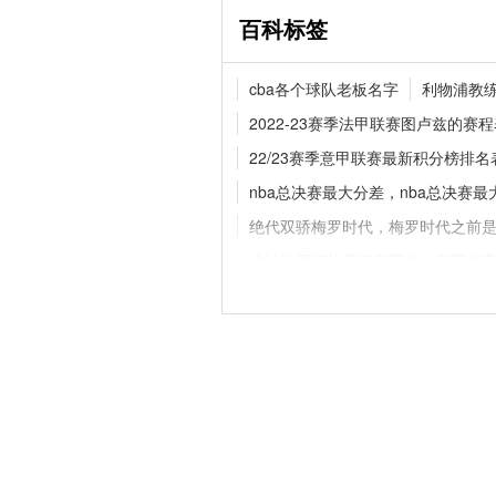
百科标签
官宣！拉克鲁瓦520
cba各个球队老板名字
利物浦教
蓝军补强后防线
2022-23赛季法甲联赛图卢兹的赛
22/23赛季意甲联赛最新积分榜排名
nba总决赛最大分差，nba总决赛
德甲夏窗动态！多特持
卡雷查斯
绝代双骄梅罗时代，梅罗时代之前
错过世界杯的豪门有哪些，有哪些
姆巴佩身高是多少，姆巴佩身高体
2022年卡塔尔世界杯32强巡礼之—
欧联杯淘汰赛附加赛什么时候举行
意甲联赛那不勒斯2022/23赛季赛程
拜仁慕尼黑2022-23赛季的转会
世界杯预选赛：莱索托VS尼日利亚