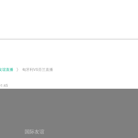
体育百科
CCTV5
体育直播
洲预选
世界杯
欧洲预选
日职联
甲
美洲杯
韩K联
NBA
超
中超
墨西联
欧国联
》
友谊直播
匈牙利VS芬兰直播
:45
国际友谊