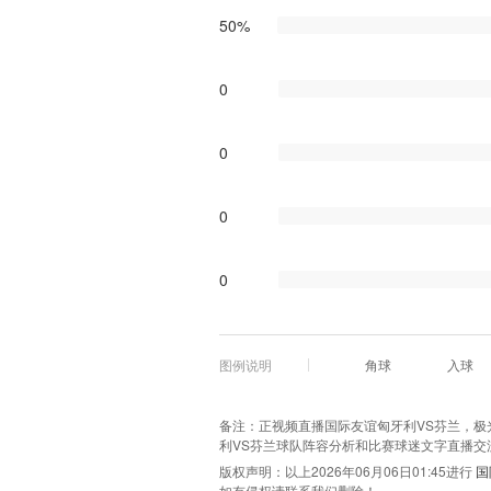
50%
0
0
0
0
图例说明
角球
入球
备注：正视频直播国际友谊匈牙利VS芬兰，极光体
利VS芬兰球队阵容分析和比赛球迷文字直播交
版权声明：以上2026年06月06日01:45进行
国
如有侵权请联系我们删除！