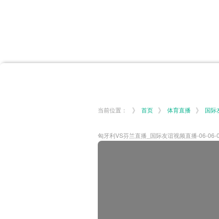
首页
体育资讯
所有联赛
大洋预选
非洲预选
亚
英超
德甲
西甲
法
挪超
俄超
欧冠
澳
》
》
》
当前位置：
首页
体育直播
国际
匈牙利VS芬兰直播_国际友谊视频直播-06-06-01