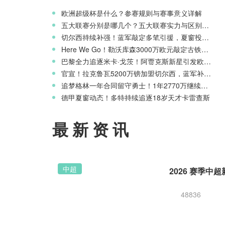
欧洲超级杯是什么？参赛规则与赛事意义详解
五大联赛分别是哪几个？五大联赛实力与区别科普
切尔西持续补强！蓝军敲定多笔引援，夏窗投入稳居英超前列
Here We Go！勒沃库森3000万欧元敲定古铁雷斯，寻找格里马尔多继任者
巴黎全力追逐米卡·戈茨！阿贾克斯新星引发欧冠豪门争夺
官宣！拉克鲁瓦5200万镑加盟切尔西，蓝军补强后防线
追梦格林一年合同留守勇士！1年2770万继续搭档库里
德甲夏窗动态！多特持续追逐18岁天才卡雷查斯
最新资讯
中超
48836