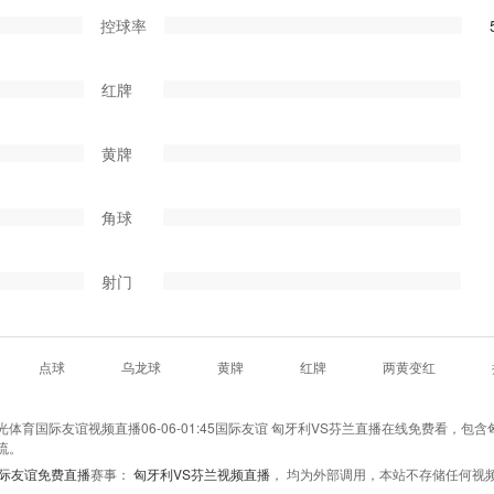
控球率
红牌
黄牌
角球
射门
点球
乌龙球
黄牌
红牌
两黄变红
育国际友谊视频直播06-06-01:45国际友谊 匈牙利VS芬兰直播在线免费看，包含
流。
际友谊免费直播
赛事：
匈牙利VS芬兰视频直播
， 均为外部调用，本站不存储任何视