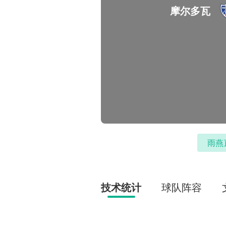
摩尔多瓦
雨燕
技术统计
球队阵容