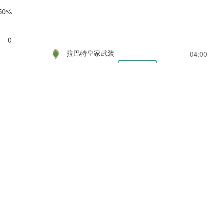
50%
0
拉巴特皇家武装
04:00
VS
摩洛超
0
DHJ哈斯沙尼亚
高清直播
0
哈撒那
02:00
VS
摩洛超
0
拉巴特联盟
高清直播
拉贾竞技
换人
04:00
VS
摩洛超
勒内森斯
高清直播
哈斯
本站
伊蒂哈德丹吉尔