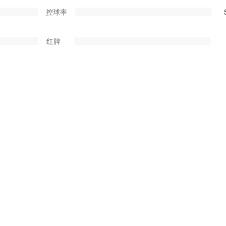
控球率
红牌
黄牌
角球
射门
点球
乌龙球
黄牌
红牌
两黄变红
哈斯沙尼亚，极光体育摩洛超视频直播06-05-04:00摩洛超 拉巴特皇家武装VSDHJ
SDHJ哈斯沙尼亚球队阵容分析和比赛球迷文字直播交流。
洛超免费直播
赛事：
拉巴特皇家武装VSDHJ哈斯沙尼亚视频直播
， 均为外部调用，