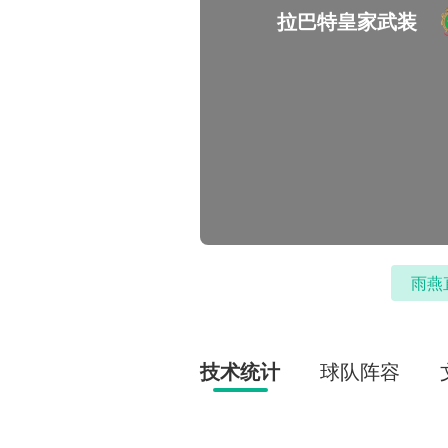
拉巴特皇家武装
雨燕
技术统计
球队阵容