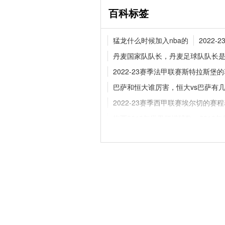
百科标签
官宣！拉克鲁瓦520
猛龙什么时候加入nba的
2022
蓝军补强后防线
丹麦国家队队长，丹麦足球队队长
2022-23赛季法甲联赛斯特拉斯堡
巴萨和恒大谁厉害，恒大vs巴萨有
德甲夏窗动态！多特持
卡雷查斯
2022-23赛季西甲联赛埃尔切的赛
梅西2018年世界杯进球数，2018
2022年卡塔尔世界杯法国队阵容名
西甲焦点对决：马竞VS巴列卡诺，
利物浦2022-23赛季的转会名单
nba字母哥为什么叫字母哥
nba
2022年卡塔尔世界杯32强晋级之
英格兰队下一任主帅是谁，杰拉德