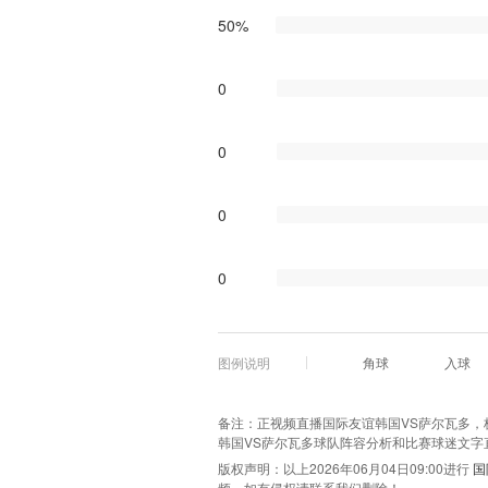
50%
0
0
0
0
图例说明
角球
入球
备注：正视频直播国际友谊韩国VS萨尔瓦多，极光
韩国VS萨尔瓦多球队阵容分析和比赛球迷文字
版权声明：以上2026年06月04日09:00进行
国
频，如有侵权请联系我们删除！