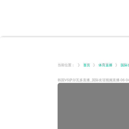
首页
体育资讯
所有联赛
大洋预选
非洲预选
亚
英超
德甲
西甲
法
挪超
俄超
欧冠
澳
》
》
》
当前位置：
首页
体育直播
国际
韩国VS萨尔瓦多直播_国际友谊视频直播-06-04-