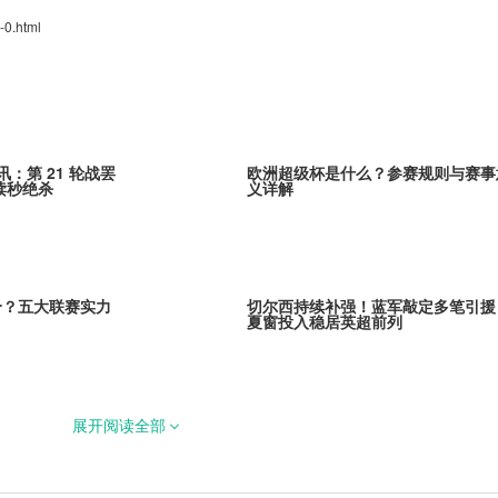
-0.html
讯：第 21 轮战罢
欧洲超级杯是什么？参赛规则与赛事
读秒绝杀
义详解
个？五大联赛实力
切尔西持续补强！蓝军敲定多笔引援
夏窗投入稳居英超前列
展开阅读全部
库森3000万欧元敲
巴黎全力追逐米卡·戈茨！阿贾克斯
里马尔多继任者
引发欧冠豪门争夺