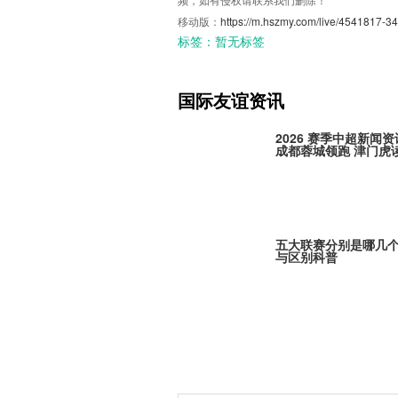
移动版：
https://m.hszmy.com/live/4541817-34
标签：
暂无标签
国际友谊资讯
2026 赛季中超新闻资
成都蓉城领跑 津门虎
五大联赛分别是哪几
与区别科普
Here We Go！勒沃
定古铁雷斯，寻找格