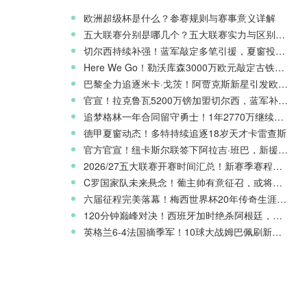
欧洲超级杯是什么？参赛规则与赛事意义详解
五大联赛分别是哪几个？五大联赛实力与区别科普
切尔西持续补强！蓝军敲定多笔引援，夏窗投入稳居英超前列
Here We Go！勒沃库森3000万欧元敲定古铁雷斯，寻找格里马尔多继任者
巴黎全力追逐米卡·戈茨！阿贾克斯新星引发欧冠豪门争夺
官宣！拉克鲁瓦5200万镑加盟切尔西，蓝军补强后防线
追梦格林一年合同留守勇士！1年2770万继续搭档库里
德甲夏窗动态！多特持续追逐18岁天才卡雷查斯
官方官宣！纽卡斯尔联签下阿拉吉·班巴，新援身披8号战袍
2026/27五大联赛开赛时间汇总！新赛季赛程官宣
C罗国家队未来悬念！葡主帅有意征召，或将出战欧国联
六届征程完美落幕！梅西世界杯20年传奇生涯完整回顾
120分钟巅峰对决！西班牙加时绝杀阿根廷，斩获2026世界杯冠军
英格兰6-4法国摘季军！10球大战姆巴佩刷新世界杯纪录