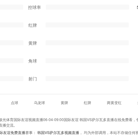
控球率
红牌
黄牌
角球
射门
点球
乌龙球
黄牌
红牌
两黄变红
体育国际友谊视频直播06-04-09:00国际友谊 韩国VS萨尔瓦多直播在线免费看，
直播交流。
际友谊免费直播
赛事：
韩国VS萨尔瓦多视频直播
， 均为外部调用，本站不存储任何