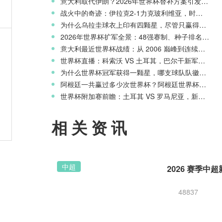
意大利取代伊朗？2026年世界杯替补方案引发争议
战火中的奇迹：伊拉克2-1力克玻利维亚，时隔40年重返世界杯舞台
为什么乌拉圭球衣上印有四颗星，尽管只赢得两次世界杯冠军？
0万
2026年世界杯扩军全景：48强赛制、种子排名与淘汰赛新规则
意大利最近世界杯战绩：从 2006 巅峰到连续三届无缘正赛的沉沦
世界杯直播：科索沃 VS 土耳其，巴尔干新军迎战星月军团
为什么世界杯冠军获得一颗星，哪支球队队徽上星星最多？
阿根廷一共赢过多少次世界杯？阿根廷世界杯历史战绩一览
班
世界杯附加赛前瞻：土耳其 VS 罗马尼亚，新月之星主场冲击世界杯
相关资讯
中超
48837