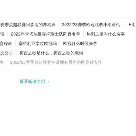
0万镑加盟切尔西，
追梦格林一年合同留守勇士！1年277
-23赛季英超联赛阿森纳的赛程表
2022/23赛季欧冠联赛小组评估——F组
继续搭档库里
是谁
2022年卡塔尔世界杯瑞士队阵容名单
热刺主场叫什么名字
的赛程表
塞维利亚拿过欧冠吗
欧冠什么时候决赛
几次交手
梅西之歌是什么，梅西之歌的歌词
续追逐18岁天才
官方官宣！纽卡斯尔联签下阿拉吉·
巴，新援身披8号战袍
程表
2022/23赛季英超联赛中谁拥有最简单的赛程安排
年梅西世界杯进球多少个
坎通纳飞踹球迷，坎通纳飞踹球迷结局
单
cba球队薪资总和
曼城什么时候成立的
展开阅读全部
床单军团渴望重返胜轨
，利物浦最新转入和转出名单
2022-23赛季法甲联赛昂热的赛程表
对阵规则
德甲有多少场比赛
nba总冠军戒指每个队员都有吗
路——澳大利亚
cba技术犯规怎么判罚
和兰帕德是下一任英格兰主帅的选择吗