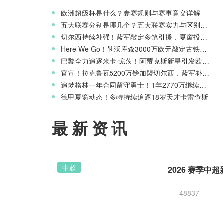
欧洲超级杯是什么？参赛规则与赛事意义详解
五大联赛分别是哪几个？五大联赛实力与区别科普
切尔西持续补强！蓝军敲定多笔引援，夏窗投入稳居英超前列
Here We Go！勒沃库森3000万欧元敲定古铁雷斯，寻找格里马尔多继任者
巴黎全力追逐米卡·戈茨！阿贾克斯新星引发欧冠豪门争夺
官宣！拉克鲁瓦5200万镑加盟切尔西，蓝军补强后防线
追梦格林一年合同留守勇士！1年2770万继续搭档库里
德甲夏窗动态！多特持续追逐18岁天才卡雷查斯
最新资讯
中超
48837