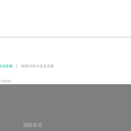
体育百科
CCTV5
体育直播
洲预选
世界杯
欧洲预选
日职联
甲
美洲杯
韩K联
NBA
超
中超
墨西联
欧国联
》
友谊直播
韩国VS萨尔瓦多直播
09:00
国际友谊