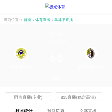
当前位置:
>
首页
>
体育直播
>
马耳甲直播
马耳甲
05-10 01:30
3-2
马沙斯洛克
阿姆伦斯巴达
完场
雨燕直播(专业)
833直播(稳定高清)
技术统计
球队阵容
文字直播