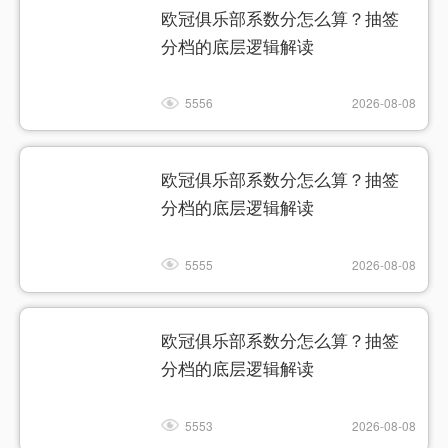
欧冠俱乐部系数分怎么算？抽签
分档的底层逻辑解读
5556
2026-08-08
欧冠俱乐部系数分怎么算？抽签
分档的底层逻辑解读
5555
2026-08-08
欧冠俱乐部系数分怎么算？抽签
分档的底层逻辑解读
5553
2026-08-08