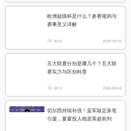
欧洲超级杯是什么？参赛规则与
赛事意义详解
8415
2026-08-05
五大联赛分别是哪几个？五大联
赛实力与区别科普
9612
2026-08-04
切尔西持续补强！蓝军敲定多笔
引援，夏窗投入稳居英超前列