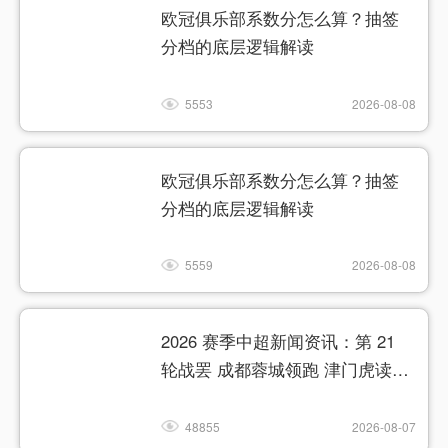
欧冠俱乐部系数分怎么算？抽签
分档的底层逻辑解读
5553
2026-08-08
欧冠俱乐部系数分怎么算？抽签
分档的底层逻辑解读
5559
2026-08-08
2026 赛季中超新闻资讯：第 21
轮战罢 成都蓉城领跑 津门虎读秒
绝杀
48855
2026-08-07