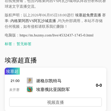
在线免费看，包含内格莱阿西VS阿瓦沙城球队阵容分析和比赛
球迷文字直播交流。
版权声明：以上2026年06月05日18:00进行
埃塞超免费直播
赛
事:
内格莱阿西VS阿瓦沙城直播
,均为外部调用，本站不存储
任何视频，如有侵权请联系我们删除！
电脑版：
https://m.hszmy.com/live/4532437-1745-0.html
标签：
暂无标签
埃塞超直播
埃塞超
谢格尔凯特马
21:00
0-0
埃塞俄比亚国防军
未开赛
视频直播