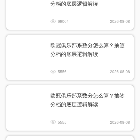
分档的底层逻辑解读
69004
2026-08-08
欧冠俱乐部系数分怎么算？抽签
分档的底层逻辑解读
5556
2026-08-08
欧冠俱乐部系数分怎么算？抽签
分档的底层逻辑解读
5555
2026-08-08