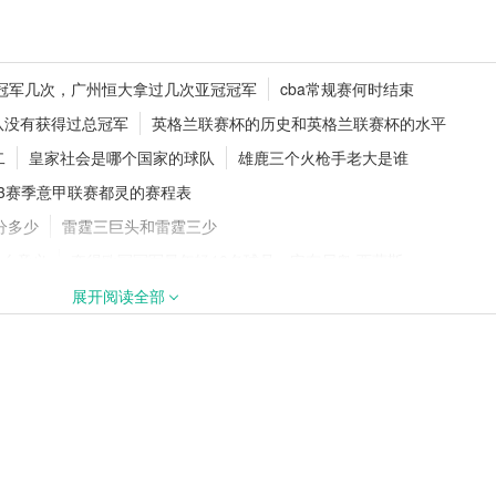
士！1年2770万
德甲夏窗动态！多特持续追逐18岁
冠军几次，广州恒大拿过几次亚冠冠军
cba常规赛何时结束
卡雷查斯
队没有获得过总冠军
英格兰联赛杯的历史和英格兰联赛杯的水平
二
皇家社会是哪个国家的球队
雄鹿三个火枪手老大是谁
-23赛季意甲联赛都灵的赛程表
签下阿拉吉·班
2026/27五大联赛开赛时间汇总！新
赛程官宣
分多少
雷霆三巨头和雷霆三少
什么意义
夺得欧冠冠军最年轻10名球员：安东尼奥·西蒙斯
雷斯手球
西甲欧联杯名额分配
展开阅读全部
时候退役
武磊正式转会皇马，武磊正式转会皇马什么梗
阵容
英超曼城队的老板是谁，曼城的老板还有那些其他球队
足球世界杯改变国籍的热门球员
年国际足联世界杯替补资格争夺
巴西10号球衣，巴西10号球衣哪些人
纹身
布莱顿球队又叫什么