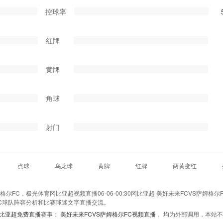
控球率
红牌
黄牌
角球
射门
点球
乌龙球
黄牌
红牌
两黄变红
FC，极光体育冈比亚超视频直播06-06-00:30冈比亚超 美好未来FCVS萨姆格尔
FC球队阵容分析和比赛球迷文字直播交流。
比亚超免费直播
赛事：
美好未来FCVS萨姆格尔FC视频直播
， 均为外部调用，本站