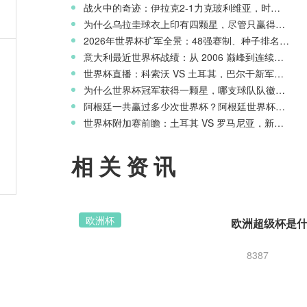
战火中的奇迹：伊拉克2-1力克玻利维亚，时隔40年重返世界杯舞台
为什么乌拉圭球衣上印有四颗星，尽管只赢得两次世界杯冠军？
2026年世界杯扩军全景：48强赛制、种子排名与淘汰赛新规则
天才
意大利最近世界杯战绩：从 2006 巅峰到连续三届无缘正赛的沉沦
世界杯直播：科索沃 VS 土耳其，巴尔干新军迎战星月军团
为什么世界杯冠军获得一颗星，哪支球队队徽上星星最多？
阿根廷一共赢过多少次世界杯？阿根廷世界杯历史战绩一览
世界杯附加赛前瞻：土耳其 VS 罗马尼亚，新月之星主场冲击世界杯
赛季
相关资讯
欧洲杯
8387