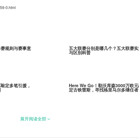
59-0.html
参赛规则与赛事意
五大联赛分别是哪几个？五大联赛实
与区别科普
军敲定多笔引援，
Here We Go！勒沃库森3000万欧
列
定古铁雷斯，寻找格里马尔多继任者
展开阅读全部
茨！阿贾克斯新星
官宣！拉克鲁瓦5200万镑加盟切尔
蓝军补强后防线