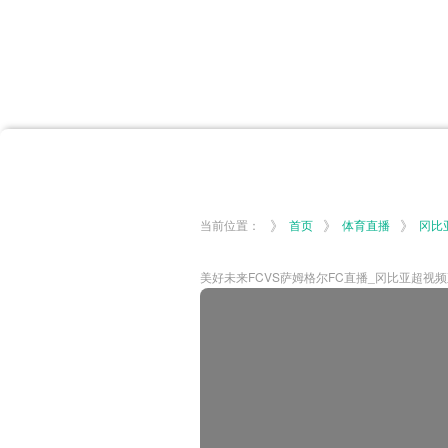
首页
体育资讯
所有联赛
大洋预选
非洲预选
亚
英超
德甲
西甲
法
挪超
俄超
欧冠
澳
》
》
》
当前位置：
首页
体育直播
冈比
美好未来FCVS萨姆格尔FC直播_冈比亚超视频直播-