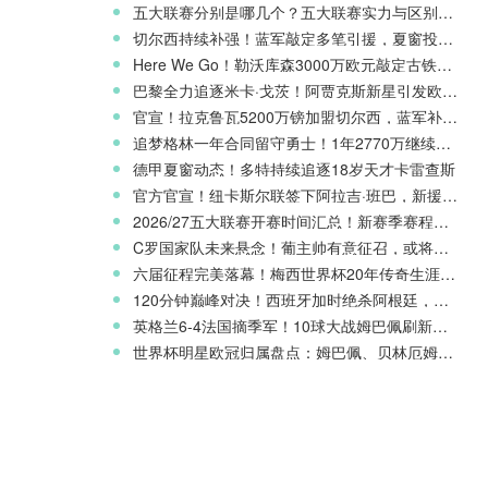
五大联赛分别是哪几个？五大联赛实力与区别科普
切尔西持续补强！蓝军敲定多笔引援，夏窗投入稳居英超前列
Here We Go！勒沃库森3000万欧元敲定古铁雷斯，寻找格里马尔多继任者
巴黎全力追逐米卡·戈茨！阿贾克斯新星引发欧冠豪门争夺
官宣！拉克鲁瓦5200万镑加盟切尔西，蓝军补强后防线
追梦格林一年合同留守勇士！1年2770万继续搭档库里
德甲夏窗动态！多特持续追逐18岁天才卡雷查斯
官方官宣！纽卡斯尔联签下阿拉吉·班巴，新援身披8号战袍
2026/27五大联赛开赛时间汇总！新赛季赛程官宣
C罗国家队未来悬念！葡主帅有意征召，或将出战欧国联
六届征程完美落幕！梅西世界杯20年传奇生涯完整回顾
120分钟巅峰对决！西班牙加时绝杀阿根廷，斩获2026世界杯冠军
英格兰6-4法国摘季军！10球大战姆巴佩刷新世界杯纪录
世界杯明星欧冠归属盘点：姆巴佩、贝林厄姆新赛季欧战前景