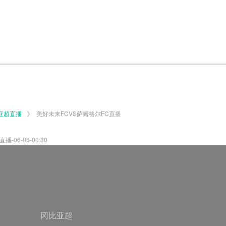
体育百科
CCTV5
体育直播
洲预选
世界杯
欧洲预选
日职联
甲
美洲杯
韩K联
NBA
超
中超
墨西联
欧国联
》
亚超直播
美好未来FCVS萨姆格尔FC直播
06-06-00:30
冈比亚超