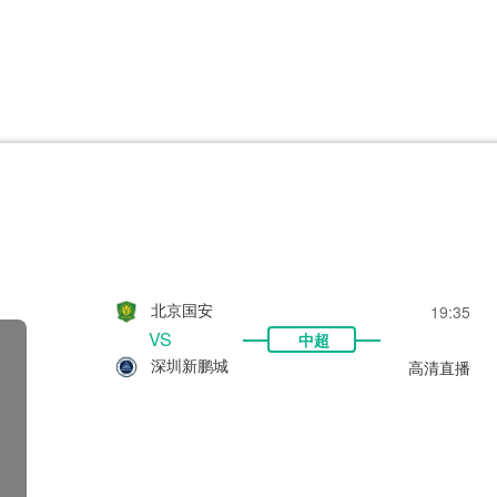
CBA
日职乙
意甲
欧联杯
巴西甲
瑞典超
非洲杯
阿甲
欧洲杯
北京国安
19:35
VS
中超
深圳新鹏城
高清直播