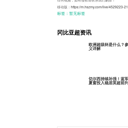
移动版：
https://m.hszmy.com/live/4529223-21
标签：
暂无标签
冈比亚超资讯
欧洲超级杯是什么？
义详解
切尔西持续补强！蓝
夏窗投入稳居英超前
巴黎全力追逐米卡·戈
引发欧冠豪门争夺