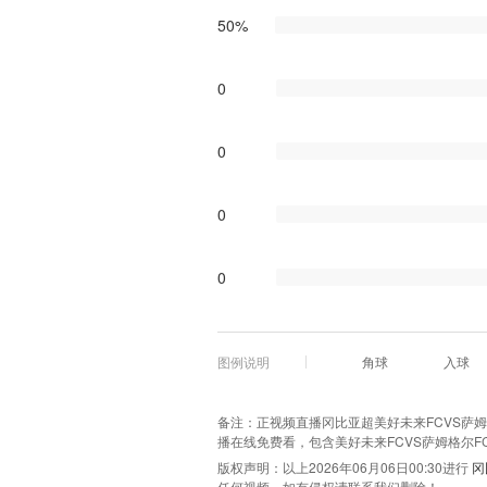
50%
0
0
0
0
图例说明
角球
入球
备注：正视频直播冈比亚超美好未来FCVS萨姆格尔
播在线免费看，包含美好未来FCVS萨姆格尔
版权声明：以上2026年06月06日00:30进行
冈
任何视频，如有侵权请联系我们删除！