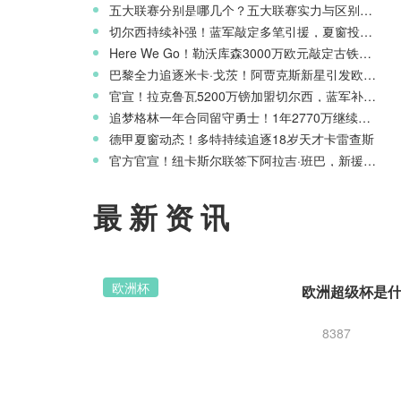
五大联赛分别是哪几个？五大联赛实力与区别科普
切尔西持续补强！蓝军敲定多笔引援，夏窗投入稳居英超前列
Here We Go！勒沃库森3000万欧元敲定古铁雷斯，寻找格里马尔多继任者
巴黎全力追逐米卡·戈茨！阿贾克斯新星引发欧冠豪门争夺
官宣！拉克鲁瓦5200万镑加盟切尔西，蓝军补强后防线
追梦格林一年合同留守勇士！1年2770万继续搭档库里
德甲夏窗动态！多特持续追逐18岁天才卡雷查斯
官方官宣！纽卡斯尔联签下阿拉吉·班巴，新援身披8号战袍
最新资讯
欧洲杯
8387