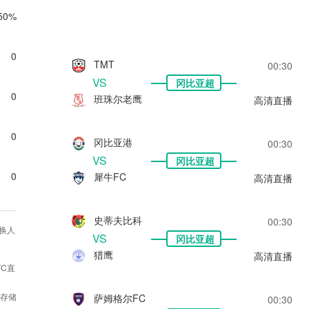
50%
0
TMT
00:30
VS
冈比亚超
0
班珠尔老鹰
高清直播
0
冈比亚港
00:30
VS
冈比亚超
0
犀牛FC
高清直播
史蒂夫比科
00:30
换人
VS
冈比亚超
猎鹰
高清直播
FC直
不存储
萨姆格尔FC
00:30