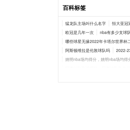
百科标签
追梦格林一年合同留守勇
猛龙队主场叫什么名字
恒大亚冠
继续搭档库里
欧冠是几年一次
nba有多少支球
哪些球星无缘2022年卡塔尔世界杯
阿斯顿维拉是伦敦球队吗
2022
官方官宣！纽卡斯尔联
巴，新援身披8号战袍
姚明nba场均得分，姚明nba场均得
阿森纳队歌谁唱的，阿森纳队歌有
苏亚雷斯手球越位，如何评价苏亚
吉喆51号球衣，吉喆51号球衣什么
北京首钢男篮队员名单，北京男篮
马竞什么时候成立的
2022年
谁能取代伊朗参加世界杯？2026
韦德纹身图案有什么，韦德为什么