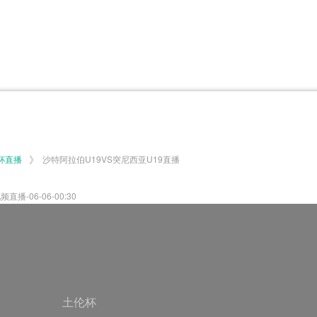
体育百科
CCTV5
体育直播
洲预选
世界杯
欧洲预选
日职联
甲
美洲杯
韩K联
NBA
超
中超
墨西联
欧国联
》
杯直播
沙特阿拉伯U19VS突尼西亚U19直播
-06-06-00:30
土伦杯