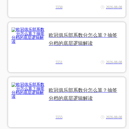
5550
2026-08-08
欧冠俱乐部系数分怎么算？抽签
分档的底层逻辑解读
5551
2026-08-08
欧冠俱乐部系数分怎么算？抽签
分档的底层逻辑解读
5555
2026-08-08