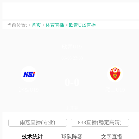
当前位置:
>
首页
>
体育直播
>
欧青U19直播
欧青U19
06-06 23:00
0-0
冰岛U19
黑山U19
未开赛
雨燕直播(专业)
833直播(稳定高清)
技术统计
球队阵容
文字直播