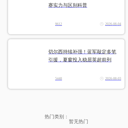
赛实力与区别科普
9612
2026-08-04
切尔西持续补强！蓝军敲定多笔
引援，夏窗投入稳居英超前列
5448
2026-08-03
热门类别：
暂无热门