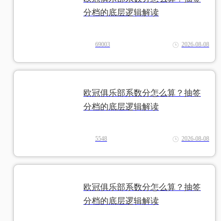
分档的底层逻辑解读
69003
2026-08-08
欧冠俱乐部系数分怎么算？抽签
分档的底层逻辑解读
5548
2026-08-08
欧冠俱乐部系数分怎么算？抽签
分档的底层逻辑解读