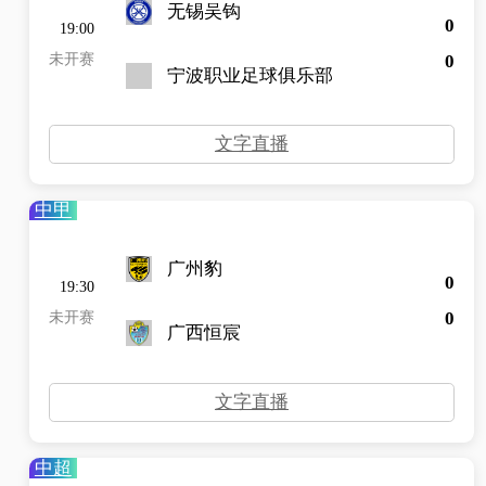
无锡吴钩
0
19:00
未开赛
0
宁波职业足球俱乐部
文字直播
中甲
广州豹
0
19:30
未开赛
0
广西恒宸
文字直播
中超