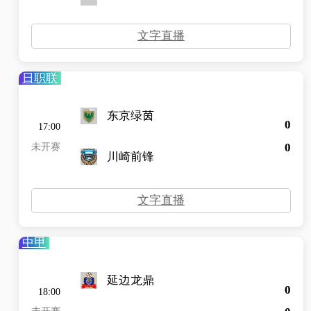
文字直播
日职联
东京绿茵
0
17:00
未开赛
0
川崎前锋
文字直播
中甲
延边龙鼎
0
18:00