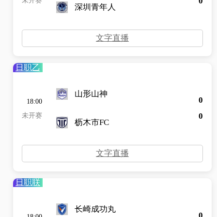
未开赛
0
深圳青年人
文字直播
日职乙
山形山神
0
18:00
未开赛
0
枥木市FC
文字直播
日职联
长崎成功丸
0
18:00