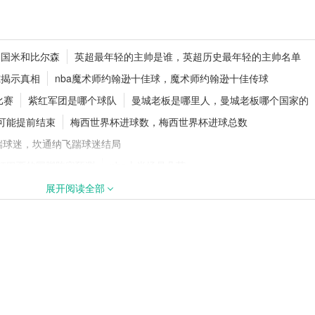
0万镑加盟切尔西，
追梦格林一年合同留守勇士！1年277
、国米和比尔森
英超最年轻的主帅是谁，英超历史最年轻的主帅名单
继续搭档库里
究揭示真相
nba魔术师约翰逊十佳球，魔术师约翰逊十佳传球
比赛
紫红军团是哪个球队
曼城老板是哪里人，曼城老板哪个国家的
可能提前结束
梅西世界杯进球数，梅西世界杯进球总数
续追逐18岁天才
官方官宣！纽卡斯尔联签下阿拉吉·
巴，新援身披8号战袍
踹球迷，坎通纳飞踹球迷结局
界杯巴西的国脚阵容预测
nba上半场是几节
在什么时候
2022年欧超杯奖金有多少，欧超杯冠军拿到多少奖金
展开阅读全部
尔西主场叫什么名字
c罗转会费为什么才一亿，c罗转会费怎么那么低
关键的对决
伍尔弗汉普顿是狼队吗
卡塔尔路萨尔体育场荣耀见证者
英超红魔是哪个球队
来最引人注目的
易建联签约湖人了没有，易建联几时签约的湖人
有哪些，曼联历年门将
罗本速度多快，罗本速度快吗