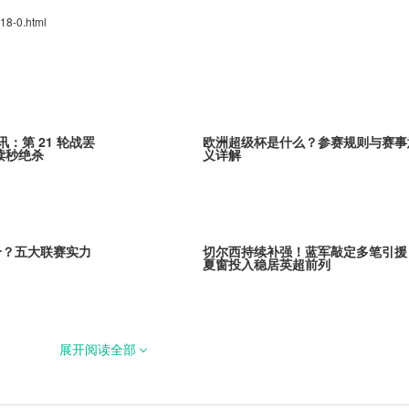
18-0.html
讯：第 21 轮战罢
欧洲超级杯是什么？参赛规则与赛事
读秒绝杀
义详解
个？五大联赛实力
切尔西持续补强！蓝军敲定多笔引援
夏窗投入稳居英超前列
展开阅读全部
库森3000万欧元敲
巴黎全力追逐米卡·戈茨！阿贾克斯
里马尔多继任者
引发欧冠豪门争夺