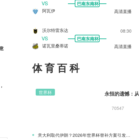
VS
巴南东南杯
阿瓦伊
高清直播
沃尔特雷东达
08:30
VS
巴南东南杯
诺瓦里桑蒂诺
高清直播
意
体育百科
，
世界杯
70547
新星
意大利取代伊朗？2026年世界杯替补方案引发争议