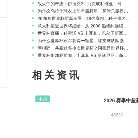
战火中的奇迹：伊拉克2-1力克玻利维亚，时隔40年重返世界杯舞台
为什么乌拉圭球衣上印有四颗星，尽管只赢得两次世界杯冠军？
2026年世界杯扩军全景：48强赛制、种子排名与淘汰赛新规则
0万
意大利最近世界杯战绩：从 2006 巅峰到连续三届无缘正赛的沉沦
世界杯直播：科索沃 VS 土耳其，巴尔干新军迎战星月军团
为什么世界杯冠军获得一颗星，哪支球队队徽上星星最多？
阿根廷一共赢过多少次世界杯？阿根廷世界杯历史战绩一览
世界杯附加赛前瞻：土耳其 VS 罗马尼亚，新月之星主场冲击世界杯
班
相关资讯
中超
48836