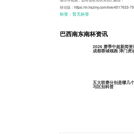
移动版：
https://m.hszmy.com/live/4517633-75
标签：
暂无标签
巴西南东南杯资讯
2026 赛季中超新闻资
成都蓉城领跑 津门虎
五大联赛分别是哪几
与区别科普
Here We Go！勒沃
定古铁雷斯，寻找格