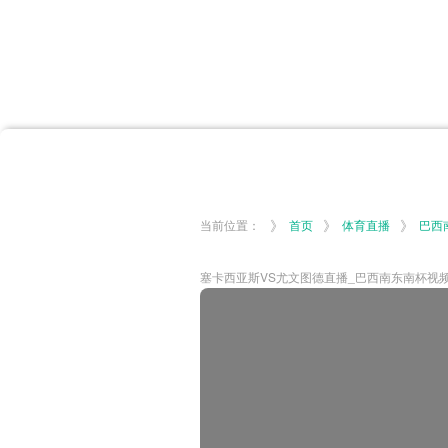
首页
体育资讯
所有联赛
大洋预选
非洲预选
亚
英超
德甲
西甲
法
挪超
俄超
欧冠
澳
》
》
》
当前位置：
首页
体育直播
巴西
塞卡西亚斯VS尤文图德直播_巴西南东南杯视频直播-