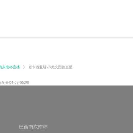
体育百科
CCTV5
体育直播
洲预选
世界杯
欧洲预选
日职联
甲
美洲杯
韩K联
NBA
超
中超
墨西联
欧国联
》
南东南杯直播
塞卡西亚斯VS尤文图德直播
04-09-05:00
巴西南东南杯