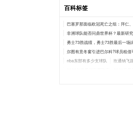
百科标签
官宣！拉克鲁瓦520
巴塞罗那面临欧冠死亡之组：拜仁
蓝军补强后防线
非洲球队能否问鼎世界杯？最新研
勇士73胜战绩，勇士73胜最后一场
尔图有意冬窗引进巴尔科?球员租借
德甲夏窗动态！多特持
卡雷查斯
nba东部有多少支球队
坎通纳飞
2022年世界杯巴西阵容，2022世
梅西乌龙球事件，梅西乌龙球事件
乔丹队友强还是詹姆斯队友强
切
世界杯预选赛：瑞士VS瑞典，一场
世界杯决赛的体育场：从乌拉圭到
为什么2025年金球奖评选是20年
阿森纳主场叫什么名字
曼联门将