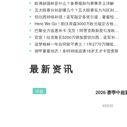
欧洲超级杯是什么？参赛规则与赛事意义详解
五大联赛分别是哪几个？五大联赛实力与区别科普
切尔西持续补强！蓝军敲定多笔引援，夏窗投入稳居英超前列
Here We Go！勒沃库森3000万欧元敲定古铁雷斯，寻找格里马尔多继任者
巴黎全力追逐米卡·戈茨！阿贾克斯新星引发欧冠豪门争夺
官宣！拉克鲁瓦5200万镑加盟切尔西，蓝军补强后防线
追梦格林一年合同留守勇士！1年2770万继续搭档库里
德甲夏窗动态！多特持续追逐18岁天才卡雷查斯
最新资讯
中超
48836