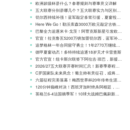
欧洲超级杯是什么？参赛规则与赛事意义详解
五大联赛分别是哪几个？五大联赛实力与区别科普
切尔西持续补强！蓝军敲定多笔引援，夏窗投入稳居英超前列
Here We Go！勒沃库森3000万欧元敲定古铁雷斯，寻找格里马尔多继任者
巴黎全力追逐米卡·戈茨！阿贾克斯新星引发欧冠豪门争夺
官宣！拉克鲁瓦5200万镑加盟切尔西，蓝军补强后防线
追梦格林一年合同留守勇士！1年2770万继续搭档库里
德甲夏窗动态！多特持续追逐18岁天才卡雷查斯
官方官宣！纽卡斯尔联签下阿拉吉·班巴，新援身披8号战袍
2026/27五大联赛开赛时间汇总！新赛季赛程官宣
C罗国家队未来悬念！葡主帅有意征召，或将出战欧国联
六届征程完美落幕！梅西世界杯20年传奇生涯完整回顾
120分钟巅峰对决！西班牙加时绝杀阿根廷，斩获2026世界杯冠军
英格兰6-4法国摘季军！10球大战姆巴佩刷新世界杯纪录