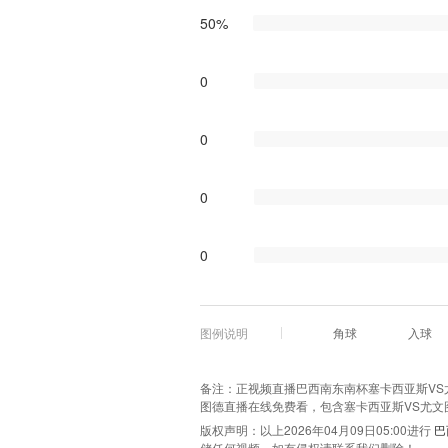
50%
0
0
0
0
图例说明
角球
入球
备注：正视频直播巴西南东南杯塞卡西亚斯VS尤文
图德直播在线免费看，包含塞卡西亚斯VS尤文
版权声明：以上2026年04月09日05:00进行
巴
储任何视频，如有侵权请联系我们删除！