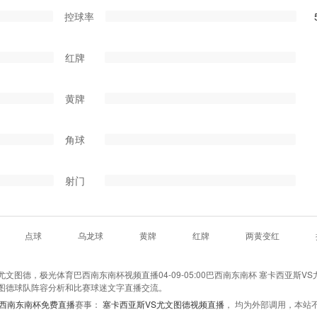
控球率
红牌
黄牌
角球
射门
点球
乌龙球
黄牌
红牌
两黄变红
图德，极光体育巴西南东南杯视频直播04-09-05:00巴西南东南杯 塞卡西亚斯VS
图德球队阵容分析和比赛球迷文字直播交流。
西南东南杯免费直播
赛事：
塞卡西亚斯VS尤文图德视频直播
， 均为外部调用，本站