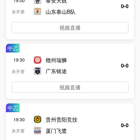
泰安天贶
19:00
0-0
山东泰山B队
未开赛
视频直播
中乙
赣州瑞狮
19:30
0-0
广东铭途
未开赛
视频直播
中乙
贵州贵阳竞技
19:30
0-0
厦门飞鹭
未开赛