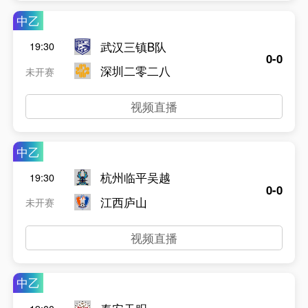
中乙
武汉三镇B队
19:30
0-0
深圳二零二八
未开赛
视频直播
中乙
杭州临平吴越
19:30
0-0
江西庐山
未开赛
视频直播
中乙