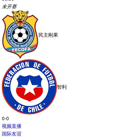
圣马力诺
阿塞拜疆
0-0
视频直播
国际友谊
01:00
未开赛
匈牙利