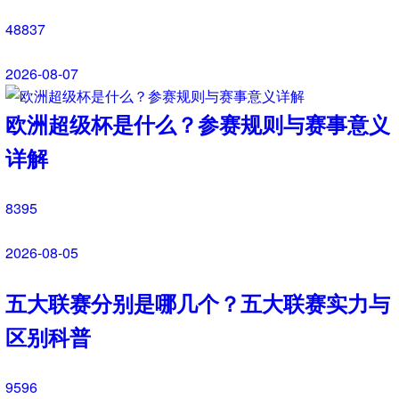
成都蓉城
0
0
文字直播
中甲
20:00
未开赛
定南赣联