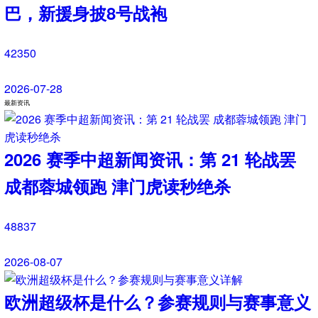
巴黎全力追逐米卡·戈茨！阿贾克斯新
星引发欧冠豪门争夺
54083
2026-08-01
官宣！拉克鲁瓦5200万镑加盟切尔
西，蓝军补强后防线
9749
2026-07-31