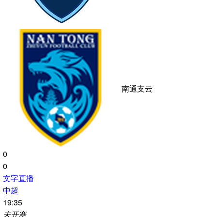
陕西联合月亮泊队
0
0
文字直播
中甲
19:30
未开赛
梅州客家
佛山南狮