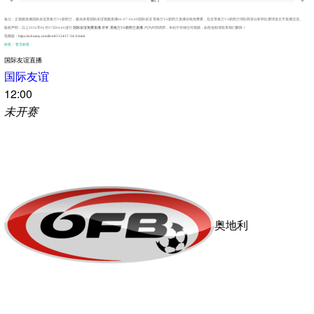
雨燕直播(专业)
833直播(稳定高清)
技术统计
球队阵容
文字直播
英格兰
新西兰
50%
控球率
50%
0
红牌
0
0
黄牌
0
0
角球
0