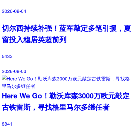
大连鲲城
0
0
文字直播
国际友谊资讯
2026 赛季中超新闻资讯：第 21 轮战
罢 成都蓉城领跑 津门虎读秒绝杀