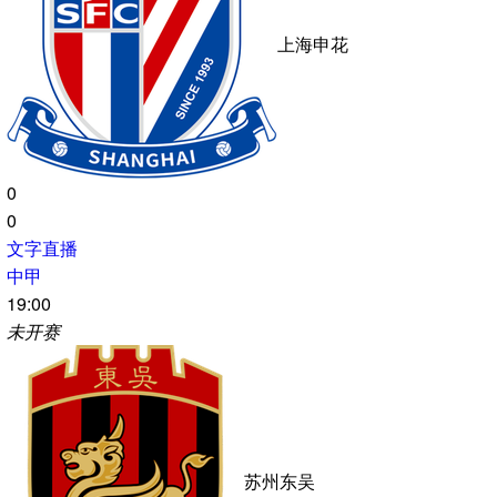
赤道几内亚
科摩罗
0-0