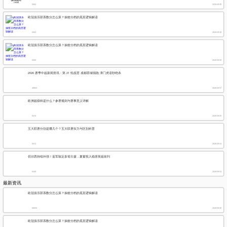
越南甲
文贤大学
17:00
0-0
庆和烟草
未开赛
视频直播
越南甲
广宁
17:00
0-0
胡志明市青年
未开赛
视频直播
越南甲
隆安
17:00
0-0