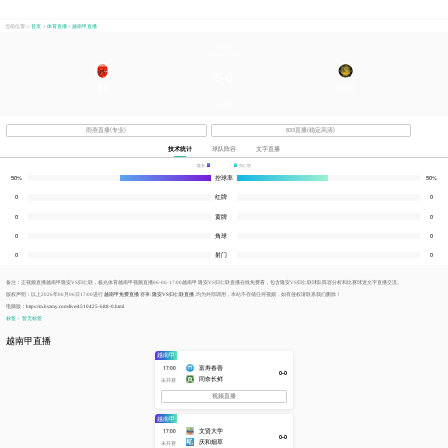
当前位置:
>
首页
>
体育直播
>
越南甲直播
越南甲
06-06 17:00
0-0
隆安
归仁联
未开赛
雨燕直播(专业)
833直播(稳定高清)
技术统计
球队阵容
文字直播