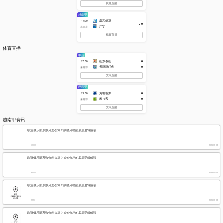
隆安VS归仁联球队阵容分析和比赛球迷文字直播交流。
版权声明：以上2026年06月06日17:00进行
越南甲免费直播
赛
事:
隆安VS归仁联直播
,均为外部调用，本站不存储任何视
频，如有侵权请联系我们删除！
电脑版：
https://m.hszmy.com/live/4510425-688-0.html
标签：
暂无标签
越南甲直播
越南甲
富寿春善
17:00
0-0
同奈长鲜
未开赛
视频直播