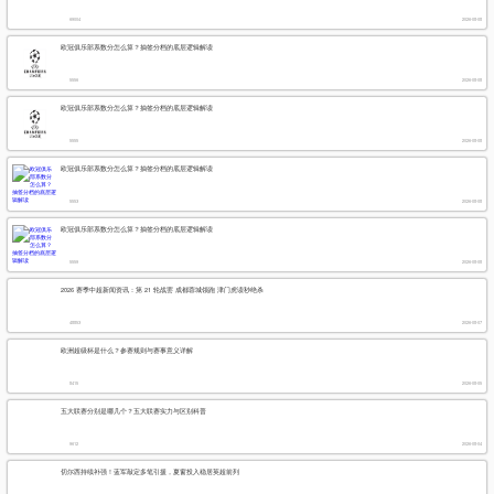
归仁联
未开赛
视频直播
越南甲
胡志明市
17:00
0-0
同塔
未开赛
视频直播
越南甲
北宁
17:00
0-0
PVF人民公安B队
未开赛
视频直播