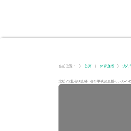
首页
体育资讯
所有联赛
大洋预选
非洲预选
亚
英超
德甲
西甲
法
挪超
俄超
欧冠
澳
》
》
》
当前位置：
首页
体育直播
澳布
北松VS北湖联直播_澳布甲视频直播-06-05-14: