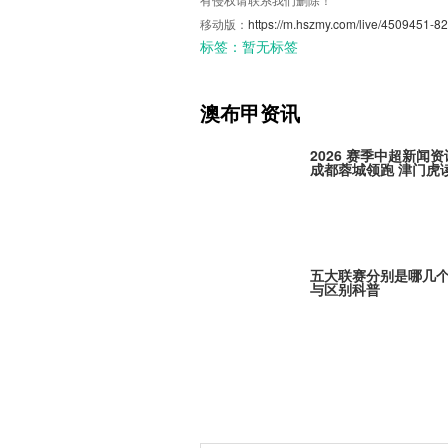
移动版：
https://m.hszmy.com/live/4509451-82
标签：
暂无标签
澳布甲资讯
2026 赛季中超新闻资
成都蓉城领跑 津门虎
五大联赛分别是哪几
与区别科普
Here We Go！勒沃
定古铁雷斯，寻找格