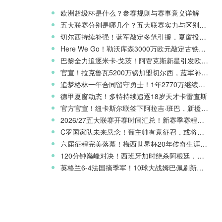
欧洲超级杯是什么？参赛规则与赛事意义详解
五大联赛分别是哪几个？五大联赛实力与区别科普
切尔西持续补强！蓝军敲定多笔引援，夏窗投入稳居英超前列
Here We Go！勒沃库森3000万欧元敲定古铁雷斯，寻找格里马尔多继任者
巴黎全力追逐米卡·戈茨！阿贾克斯新星引发欧冠豪门争夺
官宣！拉克鲁瓦5200万镑加盟切尔西，蓝军补强后防线
追梦格林一年合同留守勇士！1年2770万继续搭档库里
德甲夏窗动态！多特持续追逐18岁天才卡雷查斯
官方官宣！纽卡斯尔联签下阿拉吉·班巴，新援身披8号战袍
2026/27五大联赛开赛时间汇总！新赛季赛程官宣
C罗国家队未来悬念！葡主帅有意征召，或将出战欧国联
六届征程完美落幕！梅西世界杯20年传奇生涯完整回顾
120分钟巅峰对决！西班牙加时绝杀阿根廷，斩获2026世界杯冠军
英格兰6-4法国摘季军！10球大战姆巴佩刷新世界杯纪录