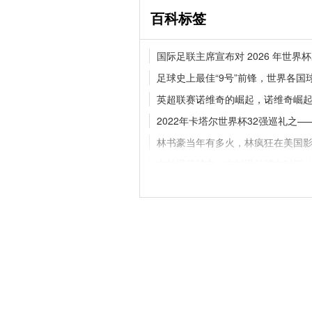
百科标签
官宣！拉克鲁瓦520
国际足联主席宣布对 2026 年世
蓝军补强后防线
足球史上最佳“9号”前锋，世界各国
英超联赛诺维奇的崛起，诺维奇崛
2022年卡塔尔世界杯32强巡礼之—
德甲夏窗动态！多特持
卡雷查斯
林书豪当年有多火，林疯狂在美国
吉喆退役球衣，吉喆退役球衣时间
勇士73胜是什么意思，勇士73胜是
猛龙队主场在哪
足球史上最冷酷
nba常规赛什么时候开幕，nba常
塞内加尔VS埃及：非洲杯半决赛的
cba夺权犯规什么意思
2022-
欧足联2021/22年度最佳球员提