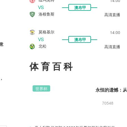
14:00
VS
澳布甲
洛根鲁斯
高清直播
莫格基尔
14:00
VS
澳布甲
意
北松
高清直播
体育百科
，
世界杯
70548
新星