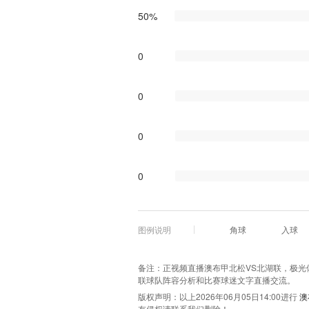
50%
0
0
0
0
图例说明
角球
入球
备注：正视频直播澳布甲北松VS北湖联，极光体育
联球队阵容分析和比赛球迷文字直播交流。
版权声明：以上2026年06月05日14:00进行
澳
有侵权请联系我们删除！