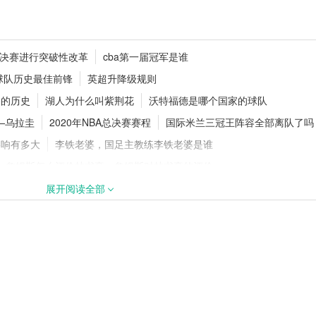
0万镑加盟切尔西，
追梦格林一年合同留守勇士！1年277
界杯决赛进行突破性改革
cba第一届冠军是谁
继续搭档库里
球队历史最佳前锋
英超升降级规则
起的历史
湖人为什么叫紫荆花
沃特福德是哪个国家的球队
—乌拉圭
2020年NBA总决赛赛程
国际米兰三冠王阵容全部离队了吗
续追逐18岁天才
官方官宣！纽卡斯尔联签下阿拉吉·
巴，新援身披8号战袍
影响有多大
李铁老婆，国足主教练李铁老婆是谁
詹姆斯怎么评价林书豪，詹姆斯对林书豪的评价
哪一年
勇士73胜9负，勇士73胜骑士是多少胜
cba选秀顺位如何决定
展开阅读全部
5名球员（排名）：齐达内第一，梅西第二
规赛何时开赛
nba小牛老板，小牛老板是谁
巅峰对决
英格兰世界杯历史射手榜：哈里·凯恩三狮军团射手王
23赛季意甲联赛都灵的赛程表
名名单和最佳教练提名名单
拉姆塞断腿时间，拉姆塞断腿是哪场比赛