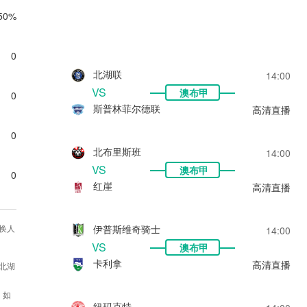
50%
0
北湖联
14:00
VS
澳布甲
0
斯普林菲尔德联
高清直播
0
北布里斯班
14:00
VS
澳布甲
0
红崖
高清直播
伊普斯维奇骑士
换人
14:00
VS
澳布甲
卡利拿
高清直播
S北湖
，如
纽玛克特