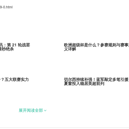
9-0.html
讯：第 21 轮战罢
欧洲超级杯是什么？参赛规则与赛事
读秒绝杀
义详解
个？五大联赛实力
切尔西持续补强！蓝军敲定多笔引援
夏窗投入稳居英超前列
展开阅读全部
库森3000万欧元敲
巴黎全力追逐米卡·戈茨！阿贾克斯
里马尔多继任者
引发欧冠豪门争夺