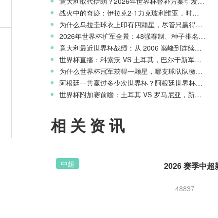
意大利取代伊朗？2026年世界杯替补方案引发争议
战火中的奇迹：伊拉克2-1力克玻利维亚，时隔40年重返世界杯舞台
为什么乌拉圭球衣上印有四颗星，尽管只赢得两次世界杯冠军？
0万
2026年世界杯扩军全景：48强赛制、种子排名与淘汰赛新规则
意大利最近世界杯战绩：从 2006 巅峰到连续三届无缘正赛的沉沦
世界杯直播：科索沃 VS 土耳其，巴尔干新军迎战星月军团
为什么世界杯冠军获得一颗星，哪支球队队徽上星星最多？
阿根廷一共赢过多少次世界杯？阿根廷世界杯历史战绩一览
班
世界杯附加赛前瞻：土耳其 VS 罗马尼亚，新月之星主场冲击世界杯
相关资讯
中超
48837