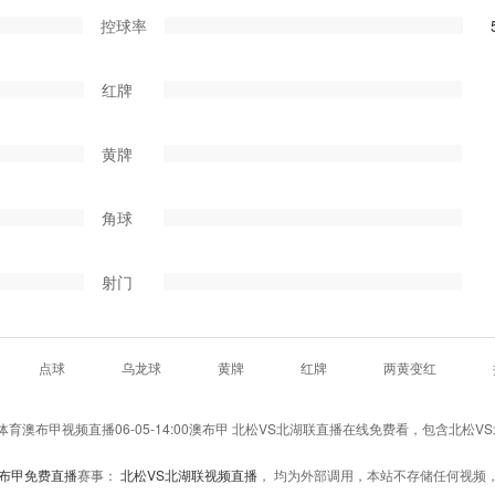
控球率
红牌
黄牌
角球
射门
点球
乌龙球
黄牌
红牌
两黄变红
澳布甲视频直播06-05-14:00澳布甲 北松VS北湖联直播在线免费看，包含北松V
布甲免费直播
赛事：
北松VS北湖联视频直播
， 均为外部调用，本站不存储任何视频