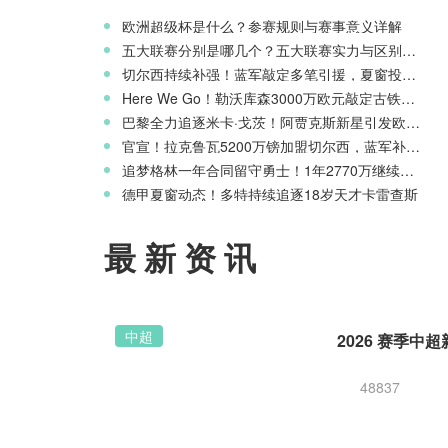
欧洲超级杯是什么？参赛规则与赛事意义详解
五大联赛分别是哪几个？五大联赛实力与区别科普
切尔西持续补强！蓝军敲定多笔引援，夏窗投入稳居英超前列
Here We Go！勒沃库森3000万欧元敲定古铁雷斯，寻找格里马尔多继任者
巴黎全力追逐米卡·戈茨！阿贾克斯新星引发欧冠豪门争夺
官宣！拉克鲁瓦5200万镑加盟切尔西，蓝军补强后防线
追梦格林一年合同留守勇士！1年2770万继续搭档库里
德甲夏窗动态！多特持续追逐18岁天才卡雷查斯
最新资讯
中超
48837