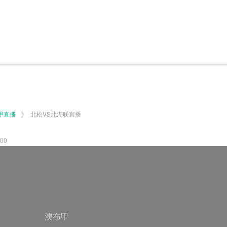
体育百科
CCTV5
体育直播
洲预选
世界杯
欧洲预选
日职联
甲
美洲杯
韩K联
NBA
超
中超
墨西联
欧国联
》
甲直播
北松VS北湖联直播
00
澳布甲