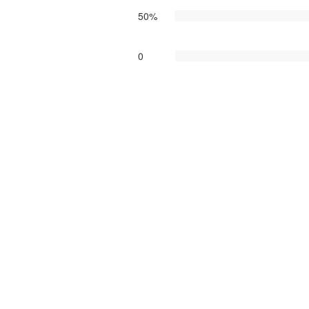
50%
0
0
0
0
图例说明
角球
入球
备注：正视频直播澳南甲塞利斯贝瑞联VS阿德莱德
在线免费看，包含塞利斯贝瑞联VS阿德莱德S
版权声明：以上2026年06月06日13:30进行
澳
任何视频，如有侵权请联系我们删除！