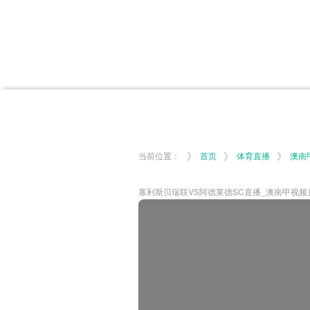
首页
体育资讯
所有联赛
大洋预选
非洲预选
亚
英超
德甲
西甲
法
挪超
俄超
欧冠
澳
》
》
》
当前位置：
首页
体育直播
澳南
塞利斯贝瑞联VS阿德莱德SC直播_澳南甲视频直播-0