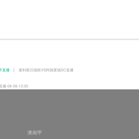
体育百科
CCTV5
体育直播
洲预选
世界杯
欧洲预选
日职联
甲
美洲杯
韩K联
NBA
超
中超
墨西联
欧国联
》
甲直播
塞利斯贝瑞联VS阿德莱德SC直播
6-06-13:30
澳南甲