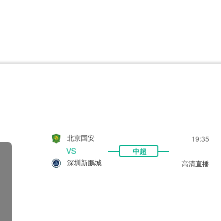
CBA
日职乙
意甲
欧联杯
巴西甲
瑞典超
非洲杯
阿甲
欧洲杯
北京国安
19:35
VS
中超
深圳新鹏城
高清直播