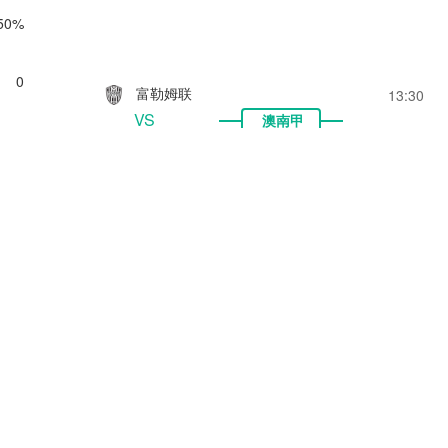
50%
0
富勒姆联
13:30
VS
澳南甲
0
塞利斯贝瑞联
高清直播
0
莫德柏里喷射机
13:30
VS
澳南甲
0
阿德莱德蓝鹰
高清直播
坎伯兰联
13:30
换人
VS
澳南甲
南阿德莱德黑豹
高清直播
直播
存储
阿德莱德竞技
13:30