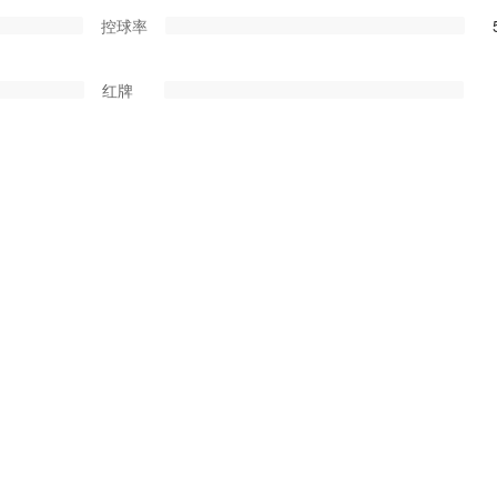
控球率
红牌
黄牌
角球
射门
点球
乌龙球
黄牌
红牌
两黄变红
SC，极光体育澳南甲视频直播06-06-13:30澳南甲 塞利斯贝瑞联VS阿德莱德SC
C球队阵容分析和比赛球迷文字直播交流。
南甲免费直播
赛事：
塞利斯贝瑞联VS阿德莱德SC视频直播
， 均为外部调用，本站不