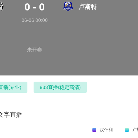
0 - 0
卢斯特
06-06 00:00
未开赛
直播(专业)
833直播(稳定高清)
文字直播
汉什利
卢