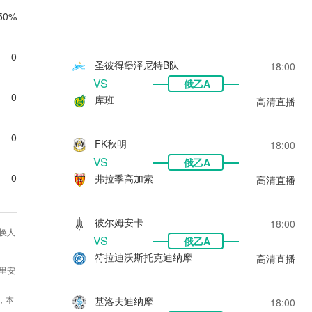
50%
0
圣彼得堡泽尼特B队
18:00
VS
俄乙A
0
库班
高清直播
0
FK秋明
18:00
VS
俄乙A
0
弗拉季高加索
高清直播
彼尔姆安卡
18:00
换人
VS
俄乙A
符拉迪沃斯托克迪纳摩
高清直播
布里安
，本
基洛夫迪纳摩
18:00