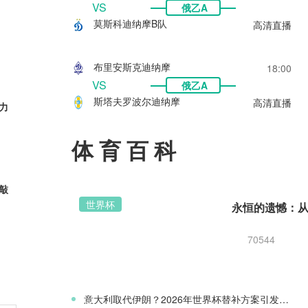
VS
俄乙A
莫斯科迪纳摩B队
高清直播
布里安斯克迪纳摩
18:00
VS
俄乙A
斯塔夫罗波尔迪纳摩
高清直播
力
体育百科
元敲
世界杯
70544
西，
意大利取代伊朗？2026年世界杯替补方案引发争议