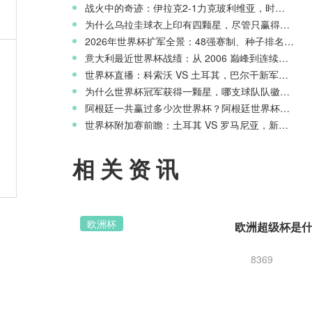
战火中的奇迹：伊拉克2-1力克玻利维亚，时隔40年重返世界杯舞台
为什么乌拉圭球衣上印有四颗星，尽管只赢得两次世界杯冠军？
2026年世界杯扩军全景：48强赛制、种子排名与淘汰赛新规则
天才
意大利最近世界杯战绩：从 2006 巅峰到连续三届无缘正赛的沉沦
世界杯直播：科索沃 VS 土耳其，巴尔干新军迎战星月军团
为什么世界杯冠军获得一颗星，哪支球队队徽上星星最多？
阿根廷一共赢过多少次世界杯？阿根廷世界杯历史战绩一览
世界杯附加赛前瞻：土耳其 VS 罗马尼亚，新月之星主场冲击世界杯
赛季
相关资讯
欧洲杯
8369