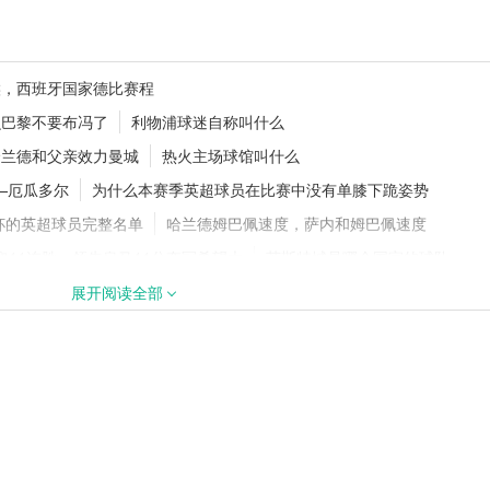
士！1年2770万
德甲夏窗动态！多特持续追逐18岁
候，西班牙国家德比赛程
卡雷查斯
么巴黎不要布冯了
利物浦球迷自称叫什么
哈兰德和父亲效力曼城
热火主场球馆叫什么
——厄瓜多尔
为什么本赛季英超球员在比赛中没有单膝下跪姿势
签下阿拉吉·班
2026/27五大联赛开赛时间汇总！新
赛程官宣
杯的英超球员完整名单
哈兰德姆巴佩速度，萨内和姆巴佩速度
取11连胜，领先皇马11分夺冠希望大
莱斯特城是哪个国家的球队
浦效力多久，欧文在利物浦多长时间
2020亚冠开始时间是什么时候
展开阅读全部
怎么样了
2022年世界杯波兰队阵容，2022世界杯波兰国家队阵容
有什么评价
切尔西历届主教练
西甲将改成什么名字
nba球员垂直弹跳排名
班身价
，蓝黑军团捍卫主场誓要重返胜轨