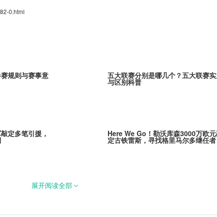
82-0.html
参赛规则与赛事意
五大联赛分别是哪几个？五大联赛实
与区别科普
军敲定多笔引援，
Here We Go！勒沃库森3000万欧
列
定古铁雷斯，寻找格里马尔多继任者
展开阅读全部
茨！阿贾克斯新星
官宣！拉克鲁瓦5200万镑加盟切尔
蓝军补强后防线