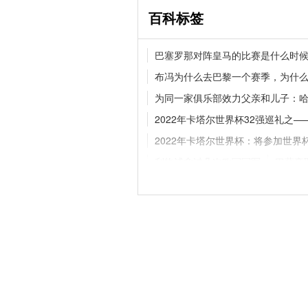
百科标签
追梦格林一年合同留守勇
巴塞罗那对阵皇马的比赛是什么时
继续搭档库里
布冯为什么去巴黎一个赛季，为什
为同一家俱乐部效力父亲和儿子：
2022年卡塔尔世界杯32强巡礼之
官方官宣！纽卡斯尔联
巴，新援身披8号战袍
2022年卡塔尔世界杯：将参加世界
利物浦拿过几次欧冠冠军
巴萨豪
单节多少次犯规罚球
欧文在利物
小罗怎么把自己玩废的，小罗现在
切尔西拿过欧冠吗
科比对林书豪
西甲联赛将在2022-23赛季改名，
小牛老板库班的资产，小牛老板库
意甲分析：国际米兰vs克雷莫纳 