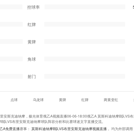
控球率
红牌
黄牌
角球
射门
点球
乌龙球
黄牌
红牌
两黄变红
安斯克迪纳摩，极光体育俄乙A视频直播06-06-18:00俄乙A 莫斯科迪纳摩B队VS
B队VS布里安斯克迪纳摩球队阵容分析和比赛球迷文字直播交流。
乙A免费直播
赛事：
莫斯科迪纳摩B队VS布里安斯克迪纳摩视频直播
， 均为外部调用
！