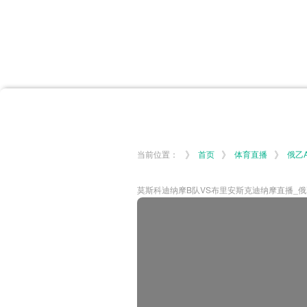
首页
体育资讯
所有联赛
大洋预选
非洲预选
亚
英超
德甲
西甲
法
挪超
俄超
欧冠
澳
》
》
》
当前位置：
首页
体育直播
俄乙
莫斯科迪纳摩B队VS布里安斯克迪纳摩直播_俄乙A视