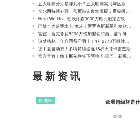
五大联赛分别是哪几个？五大联赛实力与区别科普
切尔西持续补强！蓝军敲定多笔引援，夏窗投入稳居英超前列
Here We Go！勒沃库森3000万欧元敲定古铁雷斯，寻找格里马尔多继任者
巴黎全力追逐米卡·戈茨！阿贾克斯新星引发欧冠豪门争夺
官宣！拉克鲁瓦5200万镑加盟切尔西，蓝军补强后防线
追梦格林一年合同留守勇士！1年2770万继续搭档库里
德甲夏窗动态！多特持续追逐18岁天才卡雷查斯
官方官宣！纽卡斯尔联签下阿拉吉·班巴，新援身披8号战袍
最新资讯
欧洲杯
8369