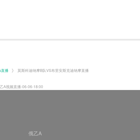
体育百科
CCTV5
体育直播
洲预选
世界杯
欧洲预选
日职联
甲
美洲杯
韩K联
NBA
超
中超
墨西联
欧国联
》
A直播
莫斯科迪纳摩B队VS布里安斯克迪纳摩直播
频直播-06-06-18:00
俄乙A