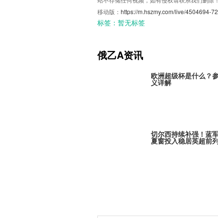
移动版：
https://m.hszmy.com/live/4504694-72
标签：
暂无标签
俄乙A资讯
欧洲超级杯是什么？
义详解
切尔西持续补强！蓝
夏窗投入稳居英超前
巴黎全力追逐米卡·戈
引发欧冠豪门争夺