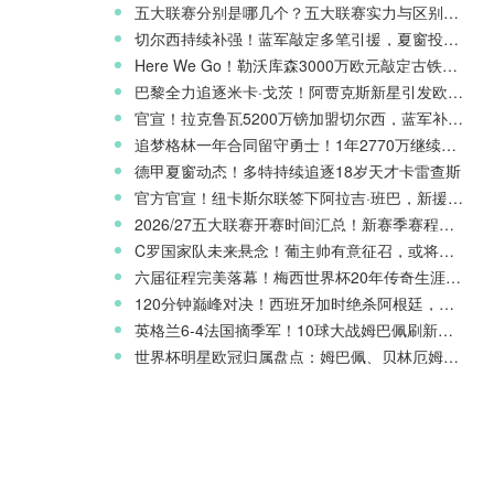
五大联赛分别是哪几个？五大联赛实力与区别科普
切尔西持续补强！蓝军敲定多笔引援，夏窗投入稳居英超前列
Here We Go！勒沃库森3000万欧元敲定古铁雷斯，寻找格里马尔多继任者
巴黎全力追逐米卡·戈茨！阿贾克斯新星引发欧冠豪门争夺
官宣！拉克鲁瓦5200万镑加盟切尔西，蓝军补强后防线
追梦格林一年合同留守勇士！1年2770万继续搭档库里
德甲夏窗动态！多特持续追逐18岁天才卡雷查斯
官方官宣！纽卡斯尔联签下阿拉吉·班巴，新援身披8号战袍
2026/27五大联赛开赛时间汇总！新赛季赛程官宣
C罗国家队未来悬念！葡主帅有意征召，或将出战欧国联
六届征程完美落幕！梅西世界杯20年传奇生涯完整回顾
120分钟巅峰对决！西班牙加时绝杀阿根廷，斩获2026世界杯冠军
英格兰6-4法国摘季军！10球大战姆巴佩刷新世界杯纪录
世界杯明星欧冠归属盘点：姆巴佩、贝林厄姆新赛季欧战前景