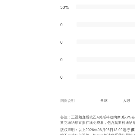
50%
0
0
0
0
图例说明
角球
入球
备注：正视频直播俄乙A莫斯科迪纳摩B队VS布里
斯克迪纳摩直播在线免费看，包含莫斯科迪纳摩
版权声明：以上2026年06月06日18:00进行
俄
站不存储任何视频，如有侵权请联系我们删除