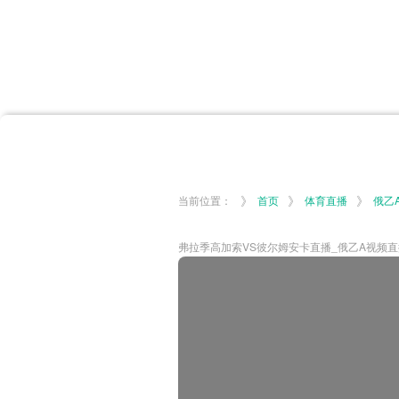
首页
体育资讯
所有联赛
大洋预选
非洲预选
亚
英超
德甲
西甲
法
挪超
俄超
欧冠
澳
》
》
》
当前位置：
首页
体育直播
俄乙
弗拉季高加索VS彼尔姆安卡直播_俄乙A视频直播-06