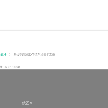
体育百科
CCTV5
体育直播
洲预选
世界杯
欧洲预选
日职联
甲
美洲杯
韩K联
NBA
超
中超
墨西联
欧国联
》
A直播
弗拉季高加索VS彼尔姆安卡直播
-06-18:00
俄乙A