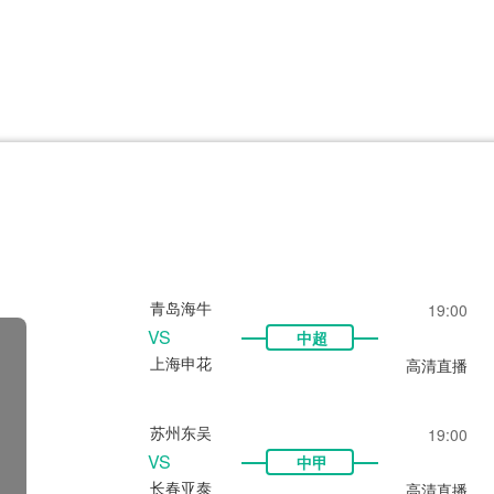
CBA
日职乙
意甲
欧联杯
巴西甲
瑞典超
非洲杯
阿甲
欧洲杯
青岛海牛
19:00
VS
中超
上海申花
高清直播
苏州东吴
19:00
VS
中甲
长春亚泰
高清直播