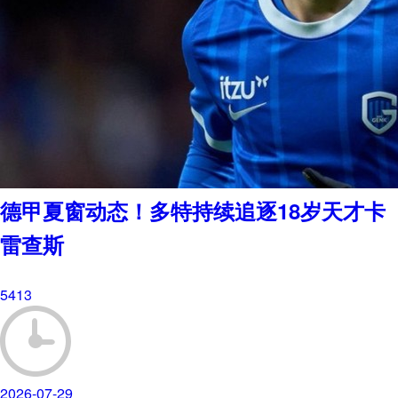
德甲夏窗动态！多特持续追逐18岁天才卡
雷查斯
5413
2026-07-29