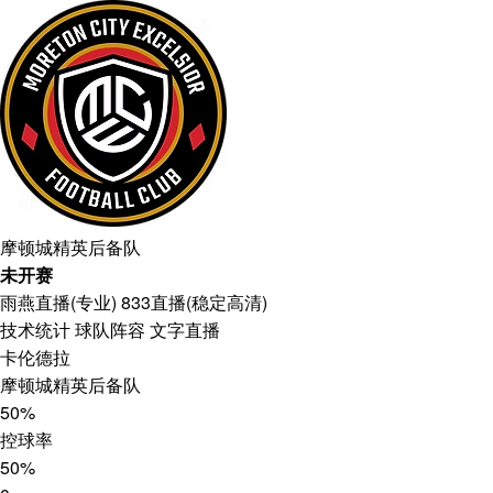
摩顿城精英后备队
未开赛
雨燕直播(专业)
833直播(稳定高清)
技术统计
球队阵容
文字直播
卡伦德拉
摩顿城精英后备队
50%
控球率
50%