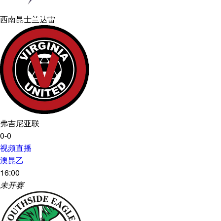
西南昆士兰达雷
弗吉尼亚联
0-0
视频直播
澳昆乙
16:00
未开赛