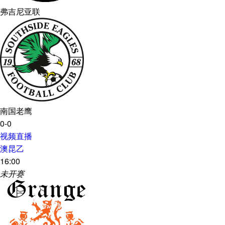
弗吉尼亚联
南国老鹰
0-0
视频直播
澳昆乙
16:00
未开赛