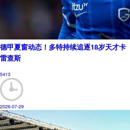
德甲夏窗动态！多特持续追逐18岁天才卡
雷查斯
5413
2026-07-29