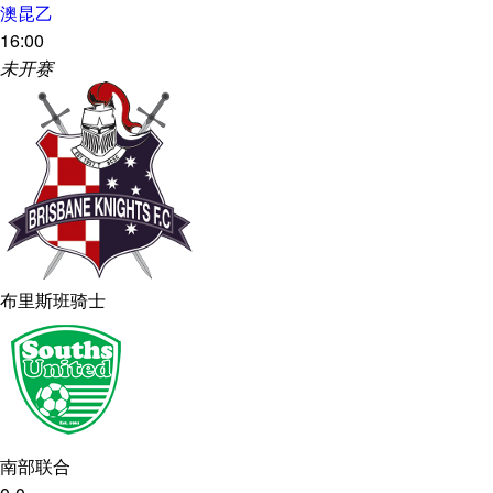
澳昆乙
16:00
未开赛
布里斯班骑士
南部联合