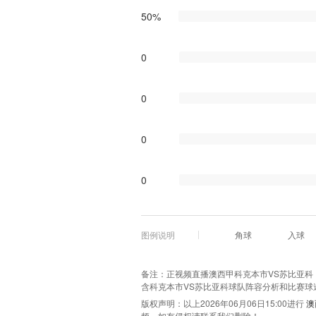
50%
0
0
0
0
图例说明
角球
入球
备注：正视频直播澳西甲科克本市VS苏比亚科，极
含科克本市VS苏比亚科球队阵容分析和比赛球
版权声明：以上2026年06月06日15:00进行
澳
频，如有侵权请联系我们删除！