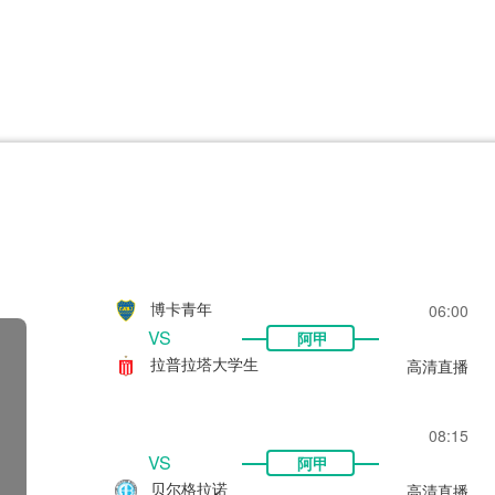
CBA
日职乙
意甲
欧联杯
巴西甲
瑞典超
非洲杯
阿甲
欧洲杯
博卡青年
06:00
VS
阿甲
拉普拉塔大学生
高清直播
08:15
VS
阿甲
贝尔格拉诺
高清直播