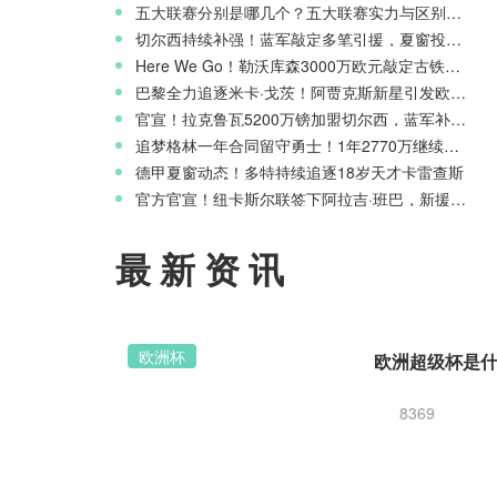
五大联赛分别是哪几个？五大联赛实力与区别科普
切尔西持续补强！蓝军敲定多笔引援，夏窗投入稳居英超前列
Here We Go！勒沃库森3000万欧元敲定古铁雷斯，寻找格里马尔多继任者
巴黎全力追逐米卡·戈茨！阿贾克斯新星引发欧冠豪门争夺
官宣！拉克鲁瓦5200万镑加盟切尔西，蓝军补强后防线
追梦格林一年合同留守勇士！1年2770万继续搭档库里
德甲夏窗动态！多特持续追逐18岁天才卡雷查斯
官方官宣！纽卡斯尔联签下阿拉吉·班巴，新援身披8号战袍
最新资讯
欧洲杯
8369