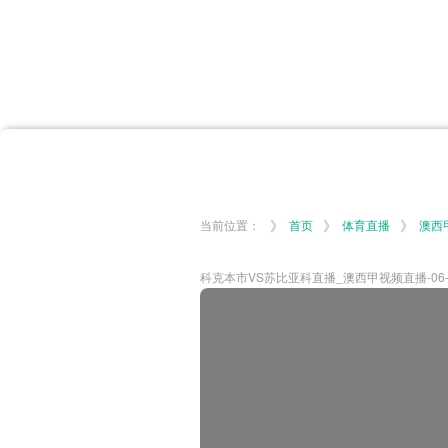
首页
体育资讯
所有联赛
大洋预选
非洲预选
亚
英超
德甲
西甲
法
挪超
俄超
欧冠
澳
》
》
》
当前位置：
首页
体育直播
澳西
科克本市VS苏比亚科直播_澳西甲视频直播-06-06