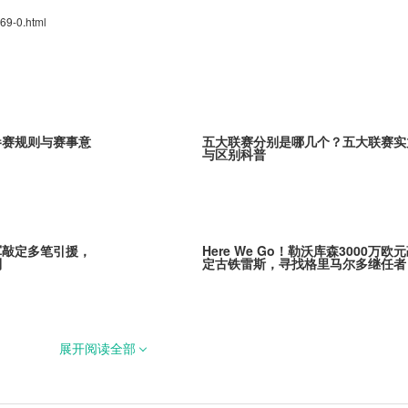
69-0.html
参赛规则与赛事意
五大联赛分别是哪几个？五大联赛实
与区别科普
军敲定多笔引援，
Here We Go！勒沃库森3000万欧
列
定古铁雷斯，寻找格里马尔多继任者
展开阅读全部
茨！阿贾克斯新星
官宣！拉克鲁瓦5200万镑加盟切尔
蓝军补强后防线