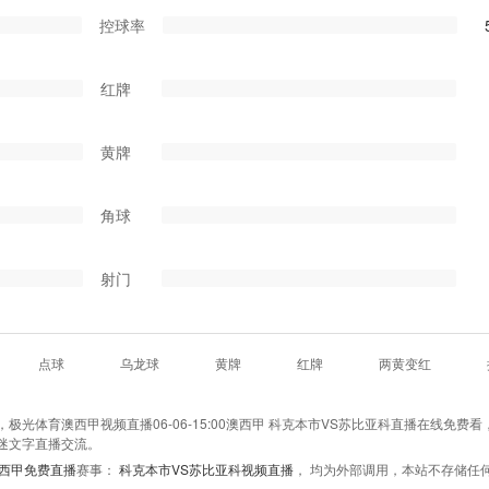
控球率
红牌
黄牌
角球
射门
点球
乌龙球
黄牌
红牌
两黄变红
光体育澳西甲视频直播06-06-15:00澳西甲 科克本市VS苏比亚科直播在线免费看
迷文字直播交流。
西甲免费直播
赛事：
科克本市VS苏比亚科视频直播
， 均为外部调用，本站不存储任