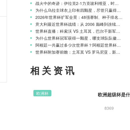
战火中的奇迹：伊拉克2-1力克玻利维亚，时隔40年重返世界杯舞台
为什么乌拉圭球衣上印有四颗星，尽管只赢得两次世界杯冠军？
2026年世界杯扩军全景：48强赛制、种子排名与淘汰赛新规则
天才
意大利最近世界杯战绩：从 2006 巅峰到连续三届无缘正赛的沉沦
世界杯直播：科索沃 VS 土耳其，巴尔干新军迎战星月军团
为什么世界杯冠军获得一颗星，哪支球队队徽上星星最多？
阿根廷一共赢过多少次世界杯？阿根廷世界杯历史战绩一览
世界杯附加赛前瞻：土耳其 VS 罗马尼亚，新月之星主场冲击世界杯
赛季
相关资讯
欧洲杯
8369