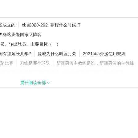
士！1年2770万
德甲夏窗动态！多特持续追逐18岁
候成立的
cba2020-2021赛程什么时候打
卡雷查斯
世界杯喀麦隆国家队阵容
球员、转出球员、主要目标（一）
同有望延长几年?
曼城为什么叫蓝月亮
2021cba外援使用规则
签下阿拉吉·班
2026/27五大联赛开赛时间汇总！新
赛程官宣
场”比赛
刀锋是哪个球队
新疆男篮主教练是谁，新疆男篮的主教练
吉斯斯坦在世界杯亚洲预选战绩，吉尔吉斯斯坦亚洲预选未来赛程
任主教练是谁，湖人队主教练沃格尔下课了吗
谢菲尔德联外号叫什么
展开阅读全部
踢什么位置，c罗在曼联打什么位置
最大分差是多少
广州恒大亚冠赛程2020时间表
罗巅峰年薪，c罗身价多少亿
哈兰德和父亲效力曼城
伦敦有哪些英超球队
22世界杯乌拉圭国家队阵容