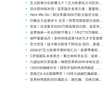
五大联赛分别是哪几个？五大联赛实力与区别科普
切尔西持续补强！蓝军敲定多笔引援，夏窗投入稳居英超前列
Here We Go！勒沃库森3000万欧元敲定古铁雷斯，寻找格里马尔多继任者
巴黎全力追逐米卡·戈茨！阿贾克斯新星引发欧冠豪门争夺
官宣！拉克鲁瓦5200万镑加盟切尔西，蓝军补强后防线
追梦格林一年合同留守勇士！1年2770万继续搭档库里
德甲夏窗动态！多特持续追逐18岁天才卡雷查斯
官方官宣！纽卡斯尔联签下阿拉吉·班巴，新援身披8号战袍
2026/27五大联赛开赛时间汇总！新赛季赛程官宣
C罗国家队未来悬念！葡主帅有意征召，或将出战欧国联
六届征程完美落幕！梅西世界杯20年传奇生涯完整回顾
120分钟巅峰对决！西班牙加时绝杀阿根廷，斩获2026世界杯冠军
英格兰6-4法国摘季军！10球大战姆巴佩刷新世界杯纪录
世界杯明星欧冠归属盘点：姆巴佩、贝林厄姆新赛季欧战前景