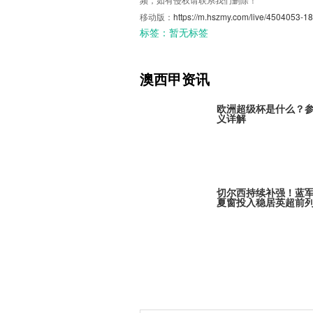
移动版：
https://m.hszmy.com/live/4504053-18
标签：
暂无标签
澳西甲资讯
欧洲超级杯是什么？
义详解
切尔西持续补强！蓝
夏窗投入稳居英超前
巴黎全力追逐米卡·戈
引发欧冠豪门争夺