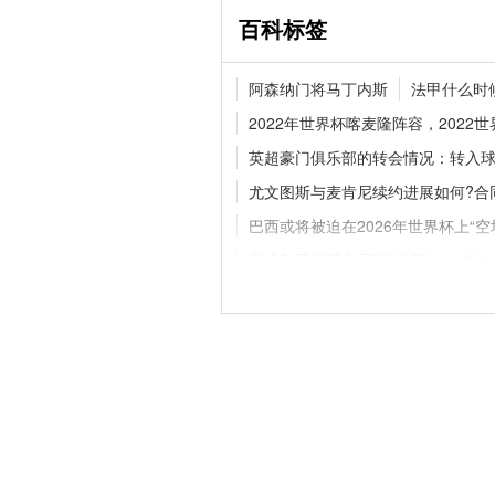
百科标签
追梦格林一年合同留守勇
阿森纳门将马丁内斯
法甲什么时
继续搭档库里
2022年世界杯喀麦隆阵容，2022
英超豪门俱乐部的转会情况：转入
尤文图斯与麦肯尼续约进展如何?合
官方官宣！纽卡斯尔联
巴，新援身披8号战袍
巴西或将被迫在2026年世界杯上“空
塞维利亚是哪个国家的球队
吉尔
皇家贝蒂斯主场叫什么
湖人队现
西汉姆联又叫韦斯咸
c罗在曼联
nba总决赛最大分差，nba总决赛
皇家马德里拿过几次西甲冠军
c
为同一家俱乐部效力父亲和儿子：
2022年世界杯乌拉圭队阵容，20