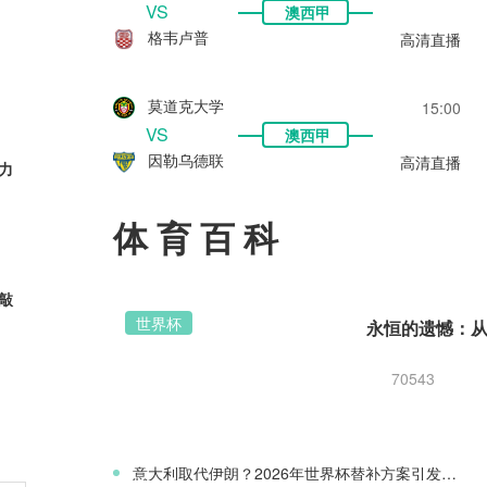
VS
澳西甲
格韦卢普
高清直播
莫道克大学
15:00
VS
澳西甲
因勒乌德联
高清直播
力
体育百科
元敲
世界杯
70543
西，
意大利取代伊朗？2026年世界杯替补方案引发争议