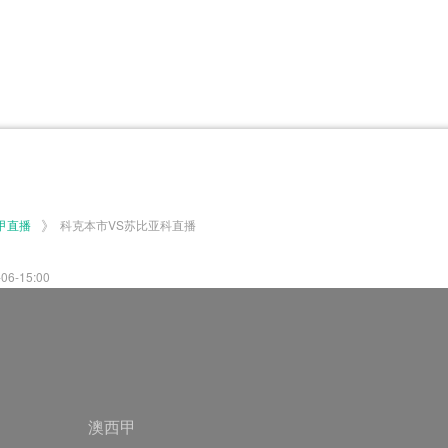
体育百科
CCTV5
体育直播
洲预选
世界杯
欧洲预选
日职联
甲
美洲杯
韩K联
NBA
超
中超
墨西联
欧国联
》
甲直播
科克本市VS苏比亚科直播
-15:00
澳西甲