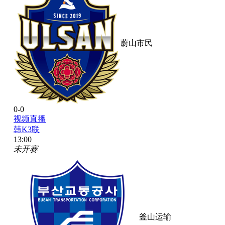
蔚山市民
0-0
视频直播
韩K3联
13:00
未开赛
釜山运输