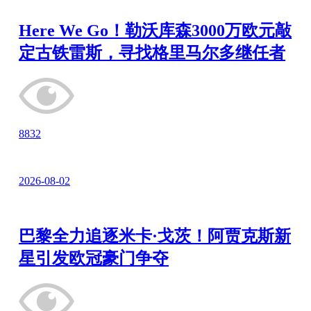
Here We Go！勒沃库森3000万欧元敲
定古铁雷斯，寻找格里马尔多继任者
8832
2026-08-02
巴黎全力追逐米卡·戈茨！阿贾克斯新
星引发欧冠豪门争夺