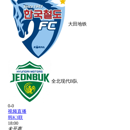
大田地铁
全北现代B队
0-0
视频直播
韩K3联
18:00
未开赛