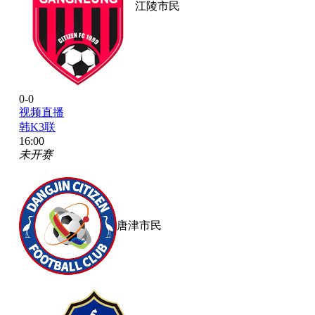
江陵市民
0-0
视频直播
韩K3联
16:00
未开赛
唐津市民