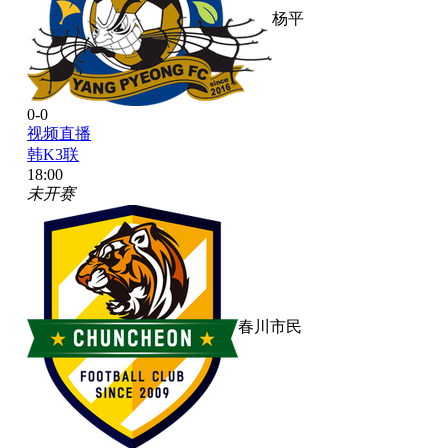
杨平
0-0
视频直播
韩K3联
18:00
未开赛
春川市民