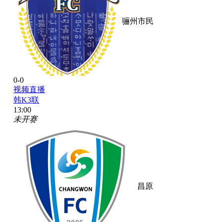
骊州市民
0-0
视频直播
韩K3联
13:00
未开赛
昌原