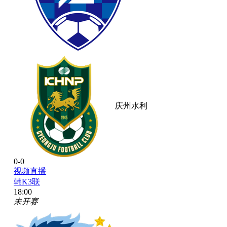
庆州水利
0-0
视频直播
韩K3联
18:00
未开赛