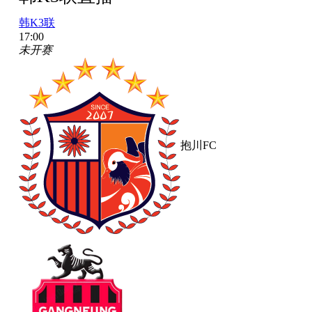
韩K3联
17:00
未开赛
抱川FC