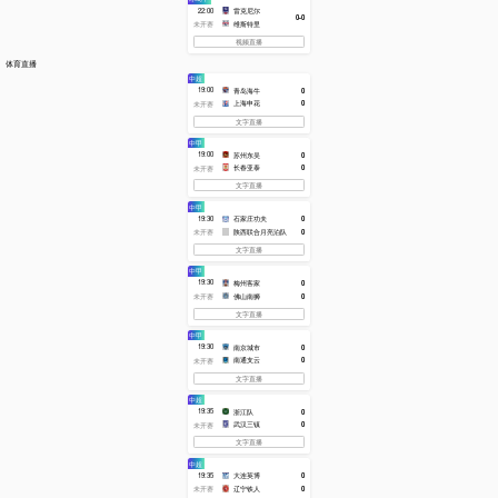
看，包含艾格尔VS雷克尼尔球队阵容分析和比赛球迷文字直播
交流。
版权声明：以上2026年06月06日03:15进行
冰岛甲免费直播
赛
事:
艾格尔VS雷克尼尔直播
,均为外部调用，本站不存储任何
视频，如有侵权请联系我们删除！
电脑版：
https://m.hszmy.com/live/4486367-280-0.html
标签：
暂无标签
冰岛甲直播
冰岛甲
维斯特里
22:00
0-0
阿费查尔丁
未开赛
视频直播