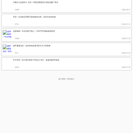
视频直播
冰岛甲
IR雷克雅未克
03:15
0-0
格洛塔
未开赛
视频直播
冰岛甲
格林达维克
03:15
0-0
费基尔
未开赛
视频直播