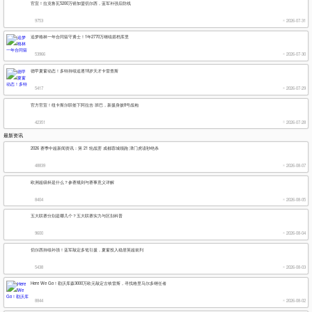
HK科帕沃格
03:15
0-0
格林达维克
未开赛
视频直播
冰岛甲
格洛塔
03:15
0-0
费基尔
未开赛
视频直播
冰岛甲
维斯特里
00:15
0-0
艾格尔
未开赛