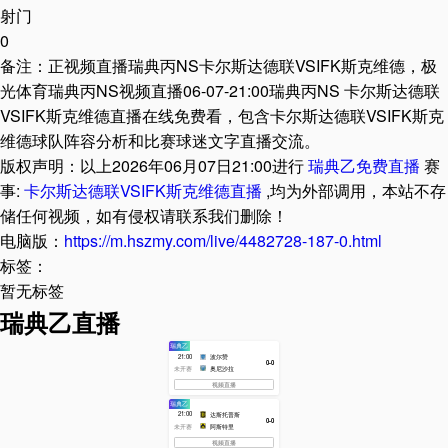
IFK斯克维德
未开赛
雨燕直播(专业)
833直播(稳定高
清)