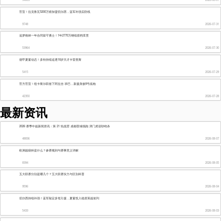
角球
0
0
射门
0