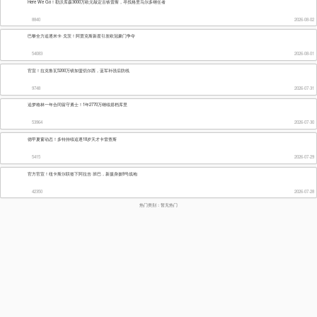
备注：正视频直
播瑞典丙NS卡尔
斯达德联VSIFK
斯克维德，极光
体育瑞典丙NS视