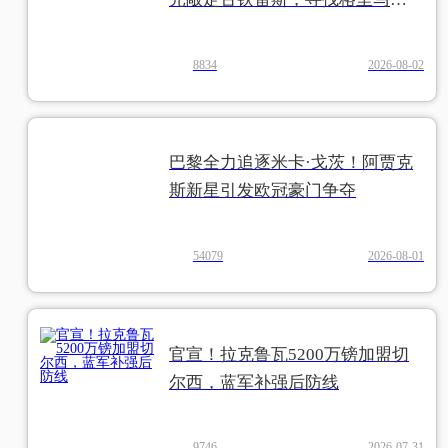
多继任者
8834
2026-08-02
巴黎全力追逐米卡·戈茨！阿贾克
斯新星引发欧冠豪门争夺
54079
2026-08-01
官宣！拉克鲁瓦5200万镑加盟切
尔西，蓝军补强后防线
9746
2026-07-31