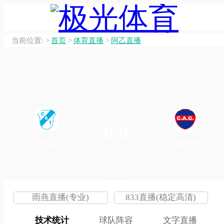
当前位置:
>
首页
>
体育直播
>
阿乙直播
阿乙
06-06 23:00
0-0
CA坦波利
圭梅斯竞技
未开赛
雨燕直播(专业)
833直播(稳定高清)
技术统计
球队阵容
文字直播