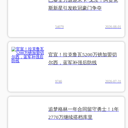
巴黎全力追逐米卡·戈茨！阿贾克
斯新星引发欧冠豪门争夺
54079
2026-08-01
官宣！拉克鲁瓦5200万镑加盟切
尔西，蓝军补强后防线
9746
2026-07-31
追梦格林一年合同留守勇士！1年
2770万继续搭档库里