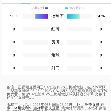
CA坦波利
圭梅斯竞技
50%
控球率
50%
0
红牌
0
0
黄牌
0
0
角球
0
0
射门
0
备注：正视频直播阿乙CA坦波利VS圭梅斯竞技，极光体育阿
乙视频直播06-06-23:00阿乙 CA坦波利VS圭梅斯竞技直播在线
免费看，包含CA坦波利VS圭梅斯竞技球队阵容分析和比赛球
迷文字直播交流。
版权声明：以上2026年06月06日23:00进行
阿乙免费直播
赛
事:
CA坦波利VS圭梅斯竞技直播
,均为外部调用，本站不存储