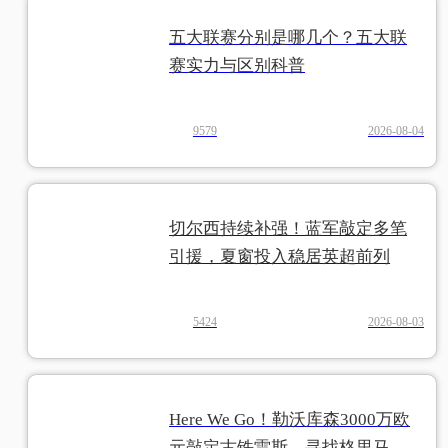
五大联赛分别是哪几个？五大联
赛实力与区别科普
9579
2026-08-04
切尔西持续补强！蓝军敲定多笔
引援，夏窗投入稳居英超前列
5424
2026-08-03
Here We Go！勒沃库森3000万欧
元敲定古铁雷斯，寻找格里马尔