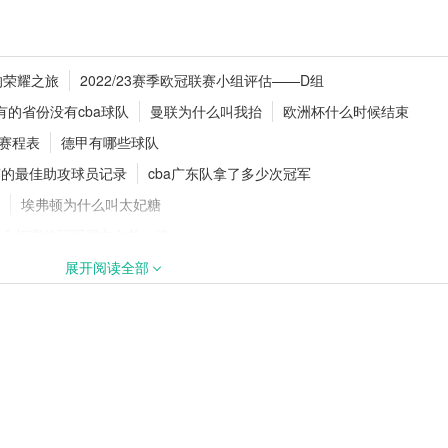
讯：第 21 轮战罢
欧洲超级杯是什么？参赛规则与赛事
的荣耀之旅
2022/23赛季欧冠联赛小组评估——D组
读秒绝杀
义详解
有的省份没有cba球队
曼联为什么叫我抬
欧洲杯什么时候结束
的赛程表
德甲有哪些球队
赛的最佳助攻球员记录
cba广东队拿了多少次冠军
个？五大联赛实力
切尔西持续补强！蓝军敲定多笔引援
夏窗投入稳居英超前列
埃弗顿为什么叫太妃糖
届金杯赛的冠军得主名单一览
西世界杯鱼跃
齐达内为何头顶马特拉齐，齐达内头顶马特拉齐什么事情
展开阅读全部
哪国
上一届2016欧洲杯冠军是谁
腿小法哭了
欧冠奖金多少钱
兰联合申办2030年世界杯
欧联杯小组赛打几轮
冠军直接进欧冠吗？
猛龙队小卡是谁
4-1 意大利1970决赛
中国拿过亚洲杯吗，中国亚洲杯亚军哪一年