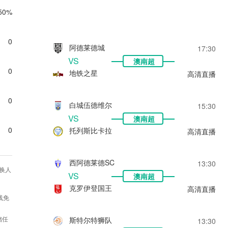
50%
0
阿德莱德城
17:30
VS
澳南超
0
地铁之星
高清直播
0
白城伍德维尔
15:30
VS
澳南超
0
托列斯比卡拉
高清直播
西阿德莱德SC
13:30
换人
VS
澳南超
克罗伊登国王
高清直播
线免
储任
斯特尔特狮队
13:30