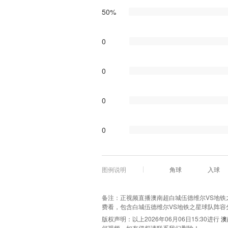
50%
0
0
0
0
图例说明
角球
入球
备注：正视频直播澳南超白城伍德维尔VS地铁之星
费看，包含白城伍德维尔VS地铁之星球队阵容
版权声明：以上2026年06月06日15:30进行
澳
何视频，如有侵权请联系我们删除！