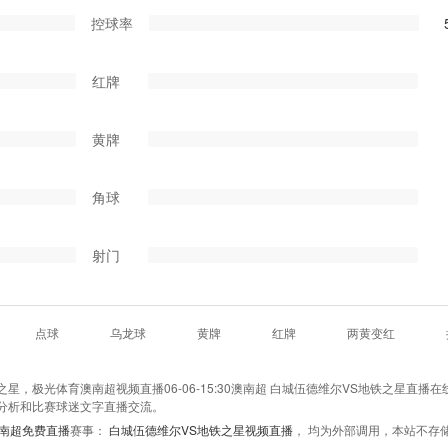
控球率
红牌
黄牌
角球
射门
点球
乌龙球
黄牌
红牌
两黄变红
，极光体育澳南超视频直播06-06-15:30澳南超 白城伍德维尔VS地铁之星直播在
分析和比赛球迷文字直播交流。
南超免费直播
赛事：
白城伍德维尔VS地铁之星视频直播
， 均为外部调用，本站不存