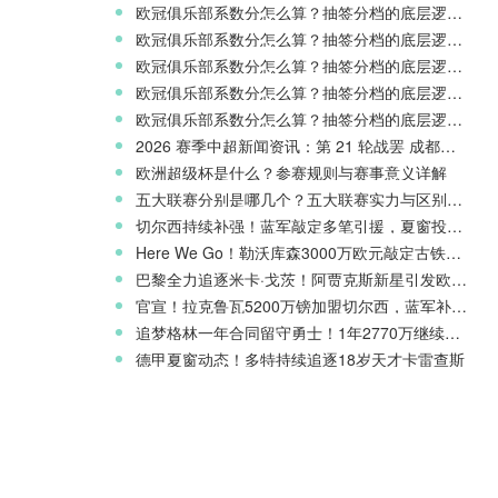
欧冠俱乐部系数分怎么算？抽签分档的底层逻辑解读
欧冠俱乐部系数分怎么算？抽签分档的底层逻辑解读
欧冠俱乐部系数分怎么算？抽签分档的底层逻辑解读
欧冠俱乐部系数分怎么算？抽签分档的底层逻辑解读
欧冠俱乐部系数分怎么算？抽签分档的底层逻辑解读
2026 赛季中超新闻资讯：第 21 轮战罢 成都蓉城领跑 津门虎读秒绝杀
欧洲超级杯是什么？参赛规则与赛事意义详解
五大联赛分别是哪几个？五大联赛实力与区别科普
切尔西持续补强！蓝军敲定多笔引援，夏窗投入稳居英超前列
Here We Go！勒沃库森3000万欧元敲定古铁雷斯，寻找格里马尔多继任者
巴黎全力追逐米卡·戈茨！阿贾克斯新星引发欧冠豪门争夺
官宣！拉克鲁瓦5200万镑加盟切尔西，蓝军补强后防线
追梦格林一年合同留守勇士！1年2770万继续搭档库里
德甲夏窗动态！多特持续追逐18岁天才卡雷查斯