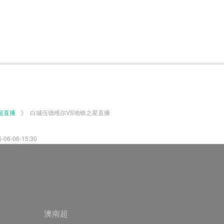
体育百科
CCTV5
体育直播
洲预选
世界杯
欧洲预选
日职联
甲
美洲杯
韩K联
NBA
超
中超
墨西联
欧国联
》
超直播
白城伍德维尔VS地铁之星直播
06-15:30
澳南超