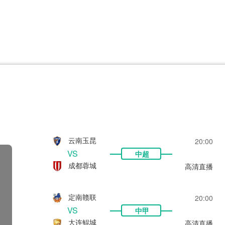
CBA
日职乙
意甲
欧联杯
巴西甲
瑞典超
非洲杯
阿甲
欧洲杯
云南玉昆
20:00
VS
中超
成都蓉城
高清直播
定南赣联
20:00
VS
中甲
大连鲲城
高清直播