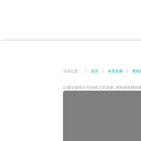
首页
体育资讯
所有联赛
大洋预选
非洲预选
亚
英超
德甲
西甲
法
挪超
俄超
欧冠
澳
》
》
》
当前位置：
首页
体育直播
澳南
白城伍德维尔VS地铁之星直播_澳南超视频直播-06-