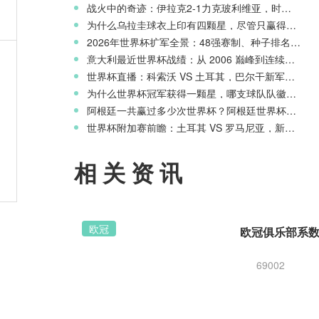
战火中的奇迹：伊拉克2-1力克玻利维亚，时隔40年重返世界杯舞台
为什么乌拉圭球衣上印有四颗星，尽管只赢得两次世界杯冠军？
2026年世界杯扩军全景：48强赛制、种子排名与淘汰赛新规则
意
意大利最近世界杯战绩：从 2006 巅峰到连续三届无缘正赛的沉沦
世界杯直播：科索沃 VS 土耳其，巴尔干新军迎战星月军团
为什么世界杯冠军获得一颗星，哪支球队队徽上星星最多？
阿根廷一共赢过多少次世界杯？阿根廷世界杯历史战绩一览
世界杯附加赛前瞻：土耳其 VS 罗马尼亚，新月之星主场冲击世界杯
，
相关资讯
欧冠
69002