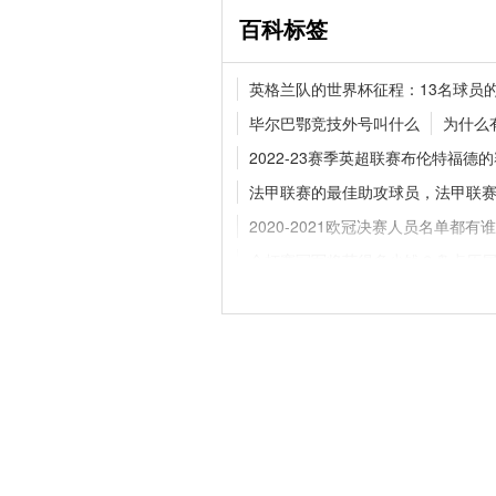
百科标签
2026 赛季中超新闻资
英格兰队的世界杯征程：13名球员
成都蓉城领跑 津门虎
毕尔巴鄂竞技外号叫什么
为什么
2022-23赛季英超联赛布伦特福德
法甲联赛的最佳助攻球员，法甲联
五大联赛分别是哪几
与区别科普
2020-2021欧冠决赛人员名单都有谁
金杯赛冠军将获得多少钱？盘点历
范佩西鱼跃冲顶是什么时候，范佩
林书豪国籍是哪里，林书豪国籍是
拉姆塞断腿是被谁伤的，拉姆塞断
2030世界杯在哪举行，英国和爱尔
盘点cba球队主场在哪儿
欧联杯
五星巴西在世界杯上最精彩比赛：巴西 