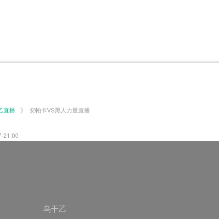
体育百科
CCTV5
体育直播
洲预选
世界杯
欧洲预选
日职联
甲
美洲杯
韩K联
NBA
超
中超
墨西联
欧国联
》
乙直播
安帕卡VS黑人力量直播
21:00
乌干乙