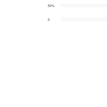
50%
0
0
0
0
图例说明
角球
入球
备注：正视频直播乌干乙安帕卡VS黑人力量，极光
帕卡VS黑人力量球队阵容分析和比赛球迷文字
版权声明：以上2026年06月07日21:00进行
乌
频，如有侵权请联系我们删除！