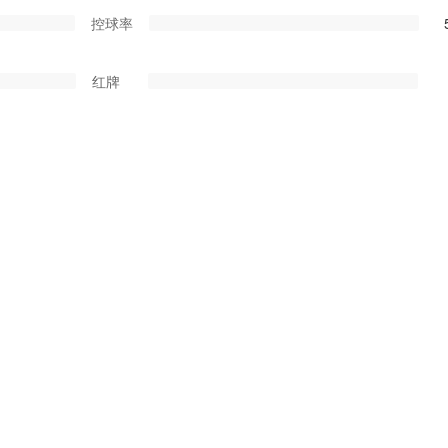
控球率
红牌
黄牌
角球
射门
点球
乌龙球
黄牌
红牌
两黄变红
体育乌干乙视频直播06-07-21:00乌干乙 安帕卡VS黑人力量直播在线免费看，包
直播交流。
干乙免费直播
赛事：
安帕卡VS黑人力量视频直播
， 均为外部调用，本站不存储任何