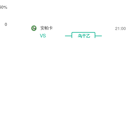
50%
0
安帕卡
21:00
VS
乌干乙
0
黑人力量
高清直播
0
小象足球俱乐部
21:00
VS
乌干乙
0
瓦基奥巨人
高清直播
基因达男孩
21:00
换人
VS
乌干乙
恩图加萨泽FC
高清直播
含安
视
内比中央
21:00