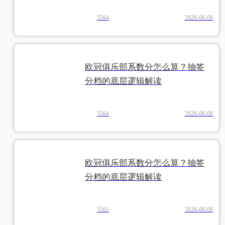
5564
2026-08-08
欧冠俱乐部系数分怎么算？抽签
分档的底层逻辑解读
5564
2026-08-08
欧冠俱乐部系数分怎么算？抽签
分档的底层逻辑解读
5561
2026-08-08