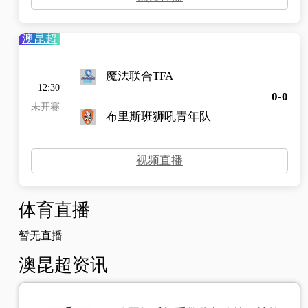
澳昆超
魔法联合TFA
12:30
0-0
未开赛
布里斯班狮吼青年队
视频直播
体育直播
暂无直播
澳昆超资讯