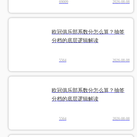
69009
2026-08-08
欧冠俱乐部系数分怎么算？抽签
分档的底层逻辑解读
5564
2026-08-08
欧冠俱乐部系数分怎么算？抽签
分档的底层逻辑解读
5564
2026-08-08