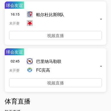
球会友谊
帕尔杜比斯B队
16:15
-
未开赛
视频直播
球会友谊
巴里纳马勒联
02:45
-
FC宾高
未开赛
视频直播
体育直播