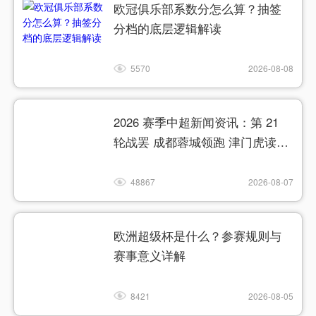
欧冠俱乐部系数分怎么算？抽签
分档的底层逻辑解读
5570
2026-08-08
2026 赛季中超新闻资讯：第 21
轮战罢 成都蓉城领跑 津门虎读秒
绝杀
48867
2026-08-07
欧洲超级杯是什么？参赛规则与
赛事意义详解
8421
2026-08-05