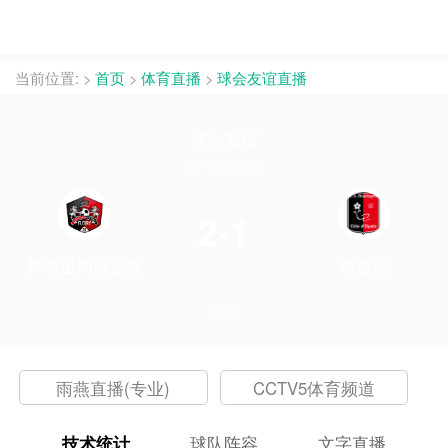
当前位置:
>
首页
>
体育直播
>
球会友谊直播
球会友谊
08-02 00:00
2-1
弗勒里梅洛吉斯
布洛涅
完场
雨燕直播(专业)
CCTV5体育频道
技术统计
球队阵容
文字直播