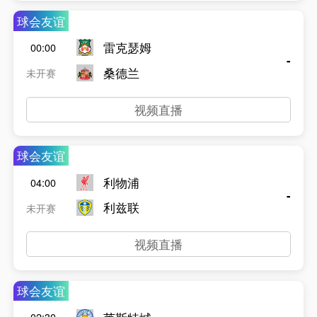
球会友谊
雷克瑟姆
00:00
-
桑德兰
未开赛
视频直播
球会友谊
利物浦
04:00
-
利兹联
未开赛
视频直播
球会友谊