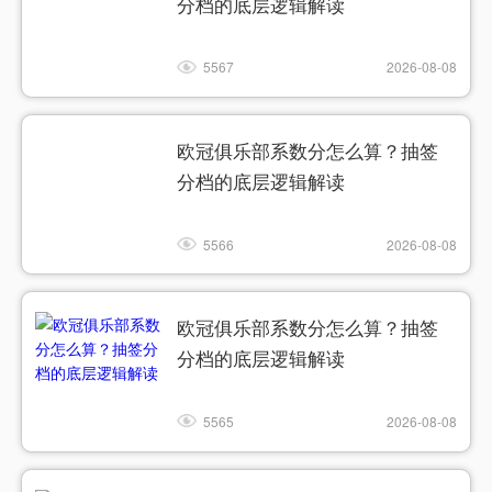
分档的底层逻辑解读
5567
2026-08-08
欧冠俱乐部系数分怎么算？抽签
分档的底层逻辑解读
5566
2026-08-08
欧冠俱乐部系数分怎么算？抽签
分档的底层逻辑解读
5565
2026-08-08