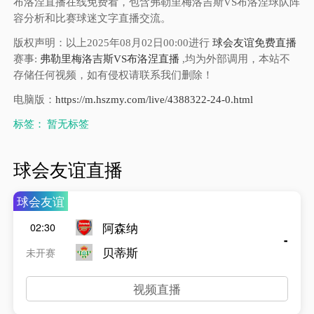
布洛涅直播在线免费看，包含弗勒里梅洛吉斯VS布洛涅球队阵
容分析和比赛球迷文字直播交流。
版权声明：以上2025年08月02日00:00进行
球会友谊免费直播
赛事:
弗勒里梅洛吉斯VS布洛涅直播
,均为外部调用，本站不
存储任何视频，如有侵权请联系我们删除！
电脑版：
https://m.hszmy.com/live/4388322-24-0.html
标签：
暂无标签
球会友谊直播
球会友谊
阿森纳
02:30
-
贝蒂斯
未开赛
视频直播