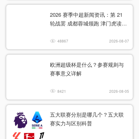
2026 赛季中超新闻资讯：第 21
轮战罢 成都蓉城领跑 津门虎读秒
绝杀
48867
2026-08-07
欧洲超级杯是什么？参赛规则与
赛事意义详解
8421
2026-08-05
五大联赛分别是哪几个？五大联
赛实力与区别科普