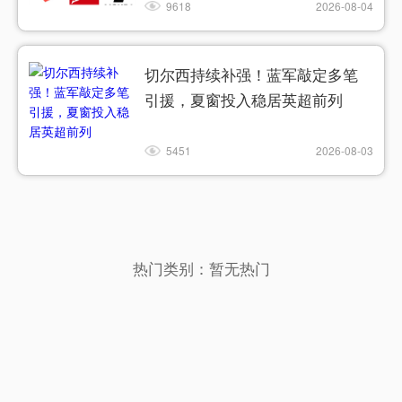
9618
2026-08-04
切尔西持续补强！蓝军敲定多笔
引援，夏窗投入稳居英超前列
5451
2026-08-03
热门类别：
暂无热门