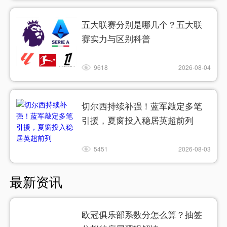
五大联赛分别是哪几个？五大联
赛实力与区别科普
9618
2026-08-04
切尔西持续补强！蓝军敲定多笔
引援，夏窗投入稳居英超前列
5451
2026-08-03
最新资讯
欧冠俱乐部系数分怎么算？抽签