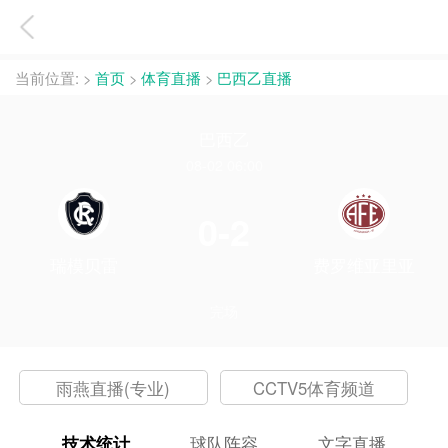
当前位置:
>
首页
>
体育直播
>
巴西乙直播
巴西乙
08-02 06:00
0-2
瑞模贝雷
费罗维亚里亚
完场
雨燕直播(专业)
CCTV5体育频道
技术统计
球队阵容
文字直播